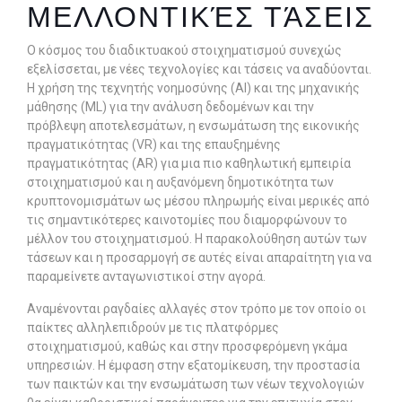
ΜΕΛΛΟΝΤΙΚΈΣ ΤΆΣΕΙΣ
Ο κόσμος του διαδικτυακού στοιχηματισμού συνεχώς
εξελίσσεται, με νέες τεχνολογίες και τάσεις να αναδύονται.
Η χρήση της τεχνητής νοημοσύνης (AI) και της μηχανικής
μάθησης (ML) για την ανάλυση δεδομένων και την
πρόβλεψη αποτελεσμάτων, η ενσωμάτωση της εικονικής
πραγματικότητας (VR) και της επαυξημένης
πραγματικότητας (AR) για μια πιο καθηλωτική εμπειρία
στοιχηματισμού και η αυξανόμενη δημοτικότητα των
κρυπτονομισμάτων ως μέσου πληρωμής είναι μερικές από
τις σημαντικότερες καινοτομίες που διαμορφώνουν το
μέλλον του στοιχηματισμού. Η παρακολούθηση αυτών των
τάσεων και η προσαρμογή σε αυτές είναι απαραίτητη για να
παραμείνετε ανταγωνιστικοί στην αγορά.
Αναμένονται ραγδαίες αλλαγές στον τρόπο με τον οποίο οι
παίκτες αλληλεπιδρούν με τις πλατφόρμες
στοιχηματισμού, καθώς και στην προσφερόμενη γκάμα
υπηρεσιών. Η έμφαση στην εξατομίκευση, την προστασία
των παικτών και την ενσωμάτωση των νέων τεχνολογιών