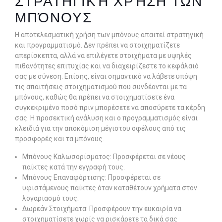
ΣΤΡΑΤΗΓΙΚΉ ΧΡΉΣΗ ΤΩΝ
ΜΠΌΝΟΥΣ
Η αποτελεσματική χρήση των μπόνους απαιτεί στρατηγική
και προγραμματισμό. Δεν πρέπει να στοιχηματίζετε
απερίσκεπτα, αλλά να επιλέγετε στοιχήματα με υψηλές
πιθανότητες επιτυχίας και να διαχειρίζεστε το κεφάλαιό
σας με σύνεση. Επίσης, είναι σημαντικό να λάβετε υπόψη
τις απαιτήσεις στοιχηματισμού που συνδέονται με τα
μπόνους, καθώς θα πρέπει να στοιχηματίσετε ένα
συγκεκριμένο ποσό πριν μπορέσετε να αποσύρετε τα κέρδη
σας. Η προσεκτική ανάλυση και ο προγραμματισμός είναι
κλειδιά για την αποκόμιση μέγιστου οφέλους από τις
προσφορές και τα μπόνους.
Μπόνους Καλωσορίσματος: Προσφέρεται σε νέους
παίκτες κατά την εγγραφή τους.
Μπόνους Επαναφόρτισης: Προσφέρεται σε
υφιστάμενους παίκτες όταν καταθέτουν χρήματα στον
λογαριασμό τους.
Δωρεάν Στοιχήματα: Προσφέρουν την ευκαιρία να
στοιχηματίσετε χωρίς να ρισκάρετε τα δικά σας