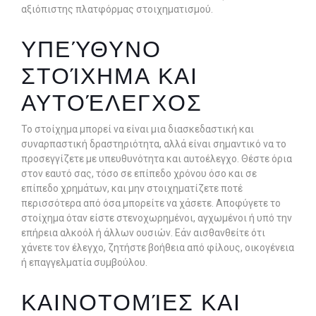
αξιόπιστης πλατφόρμας στοιχηματισμού.
ΥΠΕΎΘΥΝΟ
ΣΤΟΊΧΗΜΑ ΚΑΙ
ΑΥΤΟΈΛΕΓΧΟΣ
Το στοίχημα μπορεί να είναι μια διασκεδαστική και
συναρπαστική δραστηριότητα, αλλά είναι σημαντικό να το
προσεγγίζετε με υπευθυνότητα και αυτοέλεγχο. Θέστε όρια
στον εαυτό σας, τόσο σε επίπεδο χρόνου όσο και σε
επίπεδο χρημάτων, και μην στοιχηματίζετε ποτέ
περισσότερα από όσα μπορείτε να χάσετε. Αποφύγετε το
στοίχημα όταν είστε στενοχωρημένοι, αγχωμένοι ή υπό την
επήρεια αλκοόλ ή άλλων ουσιών. Εάν αισθανθείτε ότι
χάνετε τον έλεγχο, ζητήστε βοήθεια από φίλους, οικογένεια
ή επαγγελματία συμβούλου.
ΚΑΙΝΟΤΟΜΊΕΣ ΚΑΙ