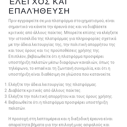
ΈΛΕΓΧΟΣ ΚΑΙ
ΕΠΑΛΉΘΕΥΣΗ
Πριν εγγραφείτε σε μια πλατφόρμα στοιχηματισμού, είναι
σημαντικό να κάνετε την έρευνά σας και να διαβάσετε
κριτικές από άλλους παίκτες. Μπορείτε επίσης να ελέγξετε
την ιστοσελίδα της πλατφόρμας για πληροφορίες σχετικά
με την άδεια λειτουργίας της, την πολιτική απορρήτου της
και τους όρους και τις προϋποθέσεις χρήσης της.
Επιπλέον, βεβαιωθείτε ότι η πλατφόρμα προσφέρει
υποστήριξη πελατών μέσω διαφόρων καναλιών, όπως το
τηλέφωνο, το email και τη ζωντανή συνομιλία, και ότι η
υποστήριξη είναι διαθέσιμη σε γλώσσα που κατανοείτε.
Ελέγξτε την άδεια λειτουργίας της πλατφόρμας.
Διαβάστε κριτικές από άλλους παίκτες.
Ελέγξτε την πολιτική απορρήτου και τους όρους χρήσης.
Βεβαιωθείτε ότι η πλατφόρμα προσφέρει υποστήριξη
πελατών.
Η προσοχή στη λεπτομέρεια και η διεξοδική έρευνα είναι
απαραίτητα βήματα για την επιλογή μιας ασφαλούς και