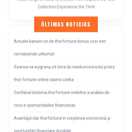
CASINO
WITH
Collection Experience the Thrill
SLOTS,
TABLE
ÚLTIMAS NOTICIAS
GAMES,
AND
Actuele kansen en de thorfortune bonus voor een
LIVE
DEALER
verrassende uitkomst
ENTERTAIN
Szansa na wygraną od zera do nieskończoności przez
thor fortune online casino czeka
Confiável sistema thorfortune redefine a análise de
risco e oportunidades financeiras
Avantajul clar thorfortune în creșterea economică și
oportunități financiare durabile