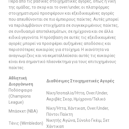
Πέρα από τις βασικές στοιχηματικές αγορές, όπως η νίκη
της ομάδας, το σκορ και το over/under, οι πλατφόρμες
στοιχηματισμού προσφέρουν και εξειδικευμένες αγορές
που απευθύνονται σε πιο έμπειρους παίκτες. Αυτές μπορεί
να περιλαμβάνουν στοιχήματα σε συγκεκριμένους παίκτες,
σε συνδυασμό αποτελεσμάτων, σε ημίχρονα και σε άλλα
ειδικά γεγονότα. Η πρόσβαση σε αυτές τις εξειδικευμένες
αγορές μπορεί να προσφέρει αυξημένες αποδόσεις και
περισσότερες ευκαιρίες για στοίχημα. Η ικανότητα να
αναγνωρίζεις και να εκμεταλλεύεσαι αυτές τις ευκαιρίες
είναι ένα σημαντικό πλεονέκτημα για τους επιτυχημένους
παίκτες.
Αθλητική
Διαθέσιμες Στοιχηματικές Αγορές
Διοργάνωση
Ποδόσφαιρο
Νίκη/Ισοπαλία/Ήττα, Over/Under,
(Champions
Ακριβές Σκορ, Ημίχρονο/Τελικό
League)
Νίκη/Ήττα, Χάντικαπ, Over/Under,
Μπάσκετ (NBA)
Πόντοι Παίκτη
Νικητής Αγώνα, Σύνολο Γκέιμ, Σετ
Τένις (Wimbledon)
Χάντικαπ