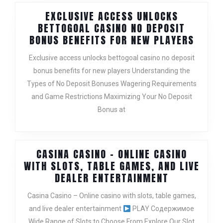
POUR
EXCLUSIVE ACCESS UNLOCKS
LES
BETTOGOAL CASINO NO DEPOSIT
JOUEURS
EXCLU
BONUS BENEFITS FOR NEW PLAYERS
MALINS
ACCES
Exclusive access unlocks bettogoal casino no deposit
UNLOC
bonus benefits for new players Understanding the
BETTO
Types of No Deposit Bonuses Wagering Requirements
CASIN
NO
and Game Restrictions Maximizing Your No Deposit
DEPOS
Bonus at
BONU
BENEF
FOR
CASINA CASINO – ONLINE CASINO
NEW
WITH SLOTS, TABLE GAMES, AND LIVE
PLAYE
CASINA
DEALER ENTERTAINMENT
CASINO
Casina Casino – Online casino with slots, table games,
–
and live dealer entertainment
PLAY Содержимое
ONLINE
Wide Range of Slots to Choose From Explore Our Slot