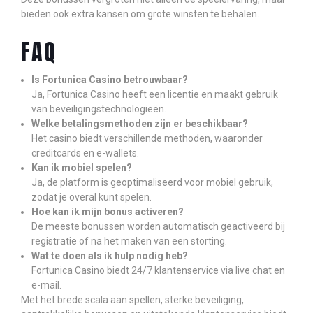
bieden ook extra kansen om grote winsten te behalen.
FAQ
Is Fortunica Casino betrouwbaar?
Ja, Fortunica Casino heeft een licentie en maakt gebruik
van beveiligingstechnologieën.
Welke betalingsmethoden zijn er beschikbaar?
Het casino biedt verschillende methoden, waaronder
creditcards en e-wallets.
Kan ik mobiel spelen?
Ja, de platform is geoptimaliseerd voor mobiel gebruik,
zodat je overal kunt spelen.
Hoe kan ik mijn bonus activeren?
De meeste bonussen worden automatisch geactiveerd bij
registratie of na het maken van een storting.
Wat te doen als ik hulp nodig heb?
Fortunica Casino biedt 24/7 klantenservice via live chat en
e-mail.
Met het brede scala aan spellen, sterke beveiliging,