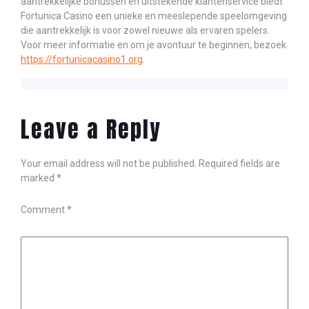
aantrekkelijke bonussen en uitstekende klantenservice biedt
Fortunica Casino een unieke en meeslepende speelomgeving
die aantrekkelijk is voor zowel nieuwe als ervaren spelers.
Voor meer informatie en om je avontuur te beginnen, bezoek
https://fortunicacasino1.org
.
Leave a Reply
Your email address will not be published.
Required fields are
marked
*
Comment
*