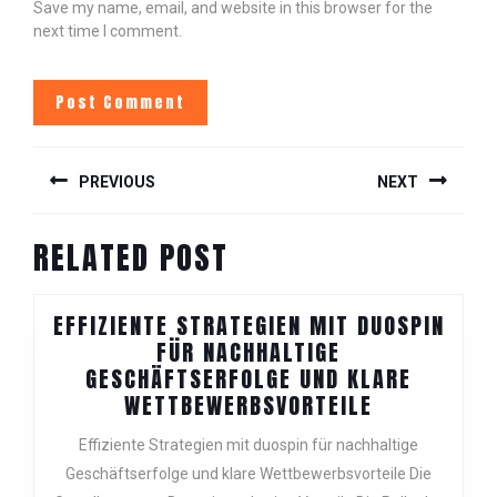
Save my name, email, and website in this browser for the
next time I comment.
POST
PREVIOUS
NEXT
NAVIGATION
Previous
Next
RELATED POST
post:
post:
EFFIZIENTE STRATEGIEN MIT DUOSPIN
FÜR NACHHALTIGE
GESCHÄFTSERFOLGE UND KLARE
EFFIZIENTE
WETTBEWERBSVORTEILE
STRATEGIEN
Effiziente Strategien mit duospin für nachhaltige
MIT
Geschäftserfolge und klare Wettbewerbsvorteile Die
DUOSPIN