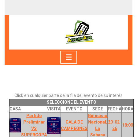
Skip
to
content
Skip
to
content
Open
Button
Click en cualquier parte de la fila del evento de su interés
SELECCIONE EL EVENTO
CASA
VISITA
EVENTO
SEDE
FECHA
HORA
Partido
Gimnasio
Preliminar
GALA DE
Nacional,
20-02-
18:00
VS
CAMPEONES
La
26
SUPERCOPA
Sabana