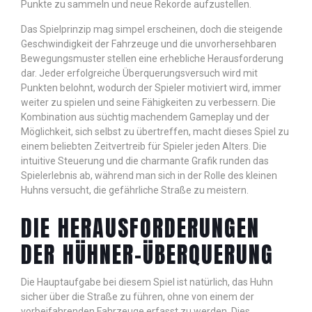
Punkte zu sammeln und neue Rekorde aufzustellen.
Das Spielprinzip mag simpel erscheinen, doch die steigende
Geschwindigkeit der Fahrzeuge und die unvorhersehbaren
Bewegungsmuster stellen eine erhebliche Herausforderung
dar. Jeder erfolgreiche Überquerungsversuch wird mit
Punkten belohnt, wodurch der Spieler motiviert wird, immer
weiter zu spielen und seine Fähigkeiten zu verbessern. Die
Kombination aus süchtig machendem Gameplay und der
Möglichkeit, sich selbst zu übertreffen, macht dieses Spiel zu
einem beliebten Zeitvertreib für Spieler jeden Alters. Die
intuitive Steuerung und die charmante Grafik runden das
Spielerlebnis ab, während man sich in der Rolle des kleinen
Huhns versucht, die gefährliche Straße zu meistern.
DIE HERAUSFORDERUNGEN
DER HÜHNER-ÜBERQUERUNG
Die Hauptaufgabe bei diesem Spiel ist natürlich, das Huhn
sicher über die Straße zu führen, ohne von einem der
vorbeifahrenden Fahrzeuge erfasst zu werden. Dies