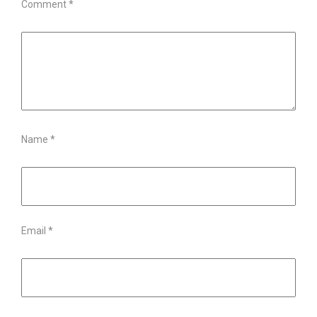
Comment
*
Name
*
Email
*