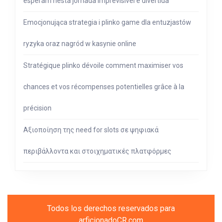
esperam nesta jornada imprevisível e divertida
Emocjonująca strategia i plinko game dla entuzjastów
ryzyka oraz nagród w kasynie online
Stratégique plinko dévoile comment maximiser vos
chances et vos récompenses potentielles grâce à la
précision
Αξιοποίηση της need for slots σε ψηφιακά
περιβάλλοντα και στοιχηματικές πλατφόρμες
Todos los derechos reservados para
arficionadoCR.com