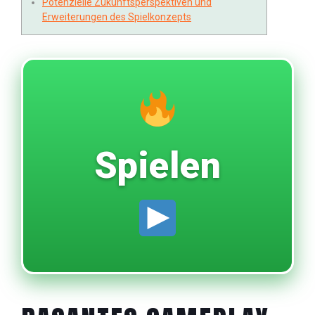
Potenzielle Zukunftsperspektiven und
Erweiterungen des Spielkonzepts
Spielen