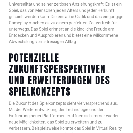
Universalität und seiner zeitlosen Anziehungskraft. Es ist ein
Spiel, das von Menschen jeden Alters und jeder Herkunft
gespielt werden kann. Die einfache Grafik und das eingängige
Gameplay machen es zu einem perfekten Zeitvertreib für
unterwegs. Das Spiel erinnert an die kindliche Freude am
Entdecken und Ausprobieren und bietet eine willkommene
Abwechslung vom stressigen Alltag.
POTENZIELLE
ZUKUNFTSPERSPEKTIVEN
UND ERWEITERUNGEN DES
SPIELKONZEPTS
Die Zukunft des Spielkonzepts sieht vielversprechend aus.
Mit der Weiterentwicklung der Technologie und der
Einführung neuer Plattformen eröffnen sich immer wieder
neue Möglichkeiten, das Spiel zu erweitern und zu
verbessern. Beispielsweise könnte das Spiel in Virtual Reality