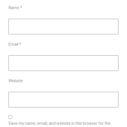
Name
*
Email
*
Website
Save my name, email, and website in this browser for the