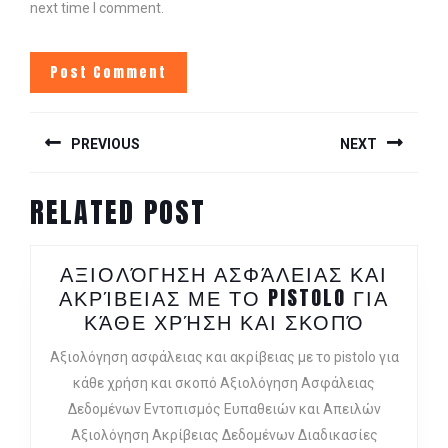
next time I comment.
POST
PREVIOUS
NEXT
NAVIGATION
Previous
Next
RELATED POST
post:
post:
ΑΞΙΟΛΌΓΗΣΗ ΑΣΦΆΛΕΙΑΣ ΚΑΙ
ΑΚΡΊΒΕΙΑΣ ΜΕ ΤΟ PISTOLO ΓΙΑ
ΑΞΙΟΛ
ΚΆΘΕ ΧΡΉΣΗ ΚΑΙ ΣΚΟΠΌ
ΑΣΦΆΛ
Αξιολόγηση ασφάλειας και ακρίβειας με το pistolo για
ΚΑΙ
κάθε χρήση και σκοπό Αξιολόγηση Ασφάλειας
ΑΚΡΊΒΕ
Δεδομένων Εντοπισμός Ευπαθειών και Απειλών
ΜΕ
ΤΟ
Αξιολόγηση Ακρίβειας Δεδομένων Διαδικασίες