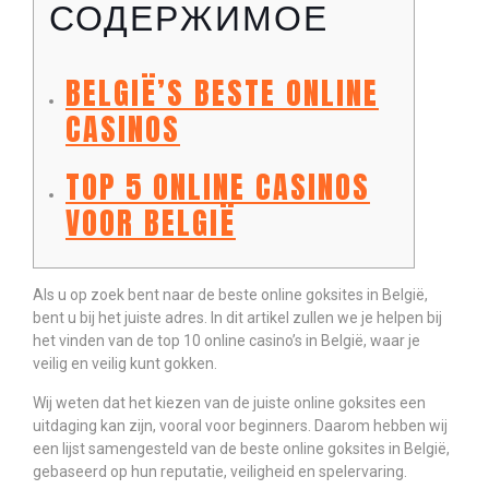
СОДЕРЖИМОЕ
BELGIË’S BESTE ONLINE
CASINOS
TOP 5 ONLINE CASINOS
VOOR BELGIË
Als u op zoek bent naar de beste online goksites in België,
bent u bij het juiste adres. In dit artikel zullen we je helpen bij
het vinden van de top 10 online casino’s in België, waar je
veilig en veilig kunt gokken.
Wij weten dat het kiezen van de juiste online goksites een
uitdaging kan zijn, vooral voor beginners. Daarom hebben wij
een lijst samengesteld van de beste online goksites in België,
gebaseerd op hun reputatie, veiligheid en spelervaring.