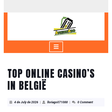
Skip
to
content
Skip
to
content
Open
Button
TOP ONLINE CASINO’S
IN BELGIË
4
lloriago071088
4 de July de 2026
|
lloriago071088
|
0 Comment
de
July