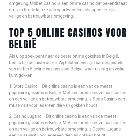
omgeving. Unibet Casino is een online casino dat bekendstaat
om zijn brede keuze aan sportweddenschappen en zijn
veilige en betrouwbare omgeving.
TOP 5 ONLINE CASINOS VOOR
BELGIË
Als u op zoek bent naar de beste online goksites in België,
bent u bij het juiste adres. Wij hebben een lijst samengesteld
van de top 5 online casinos voor België, waar u veilig en veilig
kunt gokken.
1. Stors Casino – Dit online casino is een van de meest
populaire goksites in België. Met een brede keuze aan spellen
en een veilige en betrouwbare omgeving, is Stors Casino een
must-visit voor iedereen die van gokken houdt.
2. Casino Lugano – Dit online casino is een van de meest
populaire goksites in België. Met een brede keuze aan spellen
en een veilige en betrouwbare omgeving, is Casino Lugano
een must-visit voor iedereen die van gokken houdt.