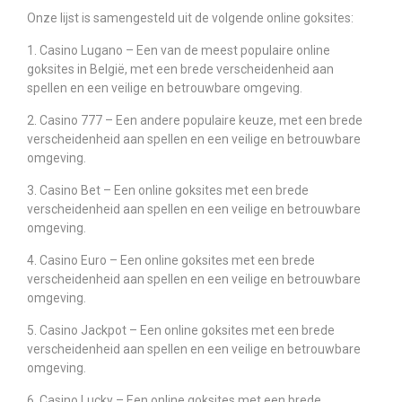
Onze lijst is samengesteld uit de volgende online goksites:
1. Casino Lugano – Een van de meest populaire online
goksites in België, met een brede verscheidenheid aan
spellen en een veilige en betrouwbare omgeving.
2. Casino 777 – Een andere populaire keuze, met een brede
verscheidenheid aan spellen en een veilige en betrouwbare
omgeving.
3. Casino Bet – Een online goksites met een brede
verscheidenheid aan spellen en een veilige en betrouwbare
omgeving.
4. Casino Euro – Een online goksites met een brede
verscheidenheid aan spellen en een veilige en betrouwbare
omgeving.
5. Casino Jackpot – Een online goksites met een brede
verscheidenheid aan spellen en een veilige en betrouwbare
omgeving.
6. Casino Lucky – Een online goksites met een brede