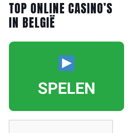
TOP ONLINE CASINO’S
de
2026
IN BELGIË
SPELEN