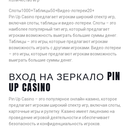
Количество игр
Слоты
1000+
Таблицы
50+
Видео-лотереи
20+
Pin Up Casino предлагает игрокам широкий спектр игр,
включая слоты, таблицы и видео-лотереи. Слоты – это
наиболее популярный тип игр, который предлагает
игрокам возможность выиграть большие суммы денег.
Таблицы – это игры, которые предлагают игрокам
возможность играть с другими игроками. Видео-лотереи
– это игры, которые предлагают игрокам возможность
выиграть большие суммы денег.
ВХОД НА ЗЕРКАЛО PIN
UP CASINO
Pin Up Casino – это популярное онлайн-казино, которое
предлагает игрокам широкий спектр игр, включая слоты,
карточные игры и рулетку. Казино имеет лицензию на
проведение игровой деятельности и обеспечивает
безопасность и конфиденциальность игроков.