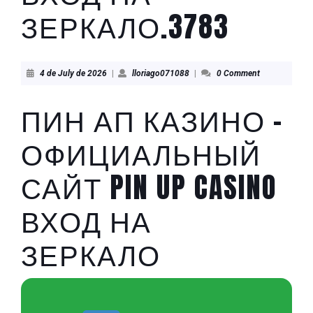
ЗЕРКАЛО.3783
4
lloriago071088
4 de July de 2026
|
lloriago071088
|
0 Comment
de
July
ПИН АП КАЗИНО –
de
2026
ОФИЦИАЛЬНЫЙ
САЙТ PIN UP CASINO
ВХОД НА
ЗЕРКАЛО