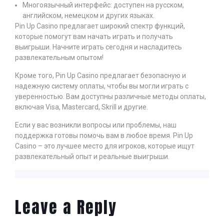
Многоязычный интерфейс: доступен на русском,
английском, немецком и других языках.
Pin Up Casino предлагает широкий спектр функций,
которые помогут вам начать играть и получать
выигрыши. Начните играть сегодня и насладитесь
развлекательным опытом!
Кроме того, Pin Up Casino предлагает безопасную и
надежную систему оплаты, чтобы вы могли играть с
уверенностью. Вам доступны различные методы оплаты,
включая Visa, Mastercard, Skrill и другие.
Если у вас возникли вопросы или проблемы, наш
поддержка готовы помочь вам в любое время. Pin Up
Casino – это лучшее место для игроков, которые ищут
развлекательный опыт и реальные выигрыши.
Leave a Reply