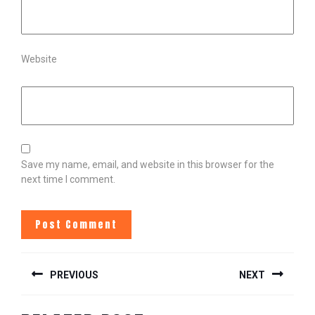
Website
Save my name, email, and website in this browser for the
next time I comment.
POST
PREVIOUS
NEXT
NAVIGATION
Previous
Next