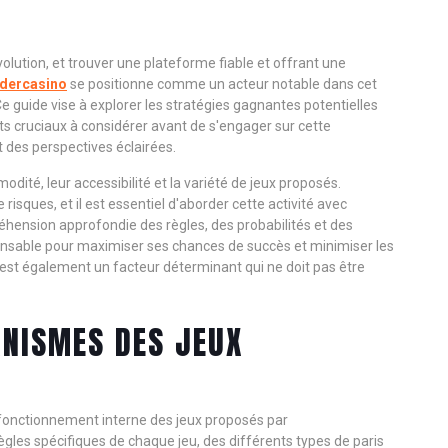
lution, et trouver une plateforme fiable et offrant une
ndercasino
se positionne comme un acteur notable dans cet
Ce guide vise à explorer les stratégies gagnantes potentielles
ts cruciaux à considérer avant de s'engager sur cette
 des perspectives éclairées.
odité, leur accessibilité et la variété de jeux proposés.
isques, et il est essentiel d'aborder cette activité avec
éhension approfondie des règles, des probabilités et des
pensable pour maximiser ses chances de succès et minimiser les
 est également un facteur déterminant qui ne doit pas être
NISMES DES JEUX
e fonctionnement interne des jeux proposés par
ègles spécifiques de chaque jeu, des différents types de paris