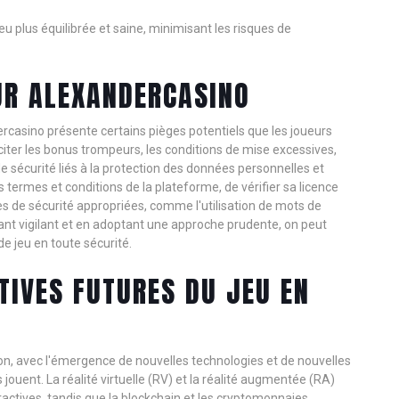
u plus équilibrée et saine, minimisant les risques de
SUR ALEXANDERCASINO
casino présente certains pièges potentiels que les joueurs
 citer les bonus trompeurs, les conditions de mise excessives,
de sécurité liés à la protection des données personnelles et
es termes et conditions de la plateforme, de vérifier sa licence
es de sécurité appropriées, comme l'utilisation de mots de
étant vigilant et en adoptant une approche prudente, on peut
de jeu en toute sécurité.
TIVES FUTURES DU JEU EN
tion, avec l'émergence de nouvelles technologies et de nouvelles
ouent. La réalité virtuelle (RV) et la réalité augmentée (RA)
actives, tandis que la blockchain et les cryptomonnaies