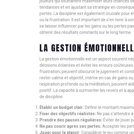
joueurs qui souhaitent maximiser leurs chances de s
tendances et en ajustant sa stratégie en conséquen
pertes. La discipline est également cruciale pour 
ou la frustration. Il est important de s'en tenir à s
se laisser influencer par les gains ou les pertes p
obtenir des résultats constants sur le long terme.
LA GESTION ÉMOTIONNELL
La gestion émotionnelle est un aspect souvent négl
décisions éclairées et éviter les erreurs coûteuses
frustration, peuvent obscurcir le jugement et cond
rester calme et objectif, même en cas de gains ou
respiration profonde ou la méditation, peuvent aid
positif. La capacité à surmonter les revers et à a
de discipline.
Établir un budget clair:
Définir le montant maximal
Fixer des objectifs réalistes:
Ne pas s'attendre à
Prendre des pauses régulières:
Éviter de jouer 
Ne pas courir après ses pertes:
Accepter les pert
Jouer pour le plaisir:
Considérer le jeu comme un