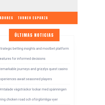
RADORES
TORNEO ESPARZA
ÚLTIMAS NOTICIAS
trategic betting insights and mostbet platform
eatures for informed decisions
emarkable journeys and grizzlys quest casino
xperiences await seasoned players
mtalade vägsträckor lockar med spänningen
ring chicken road och oförglömliga vyer