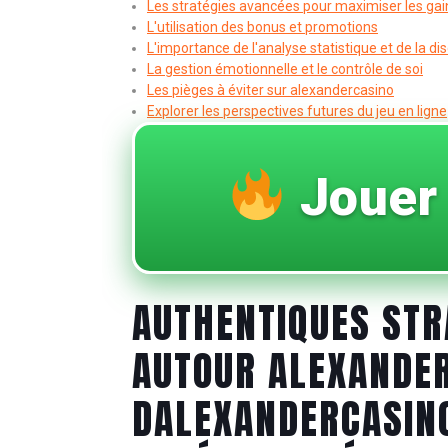
Les stratégies avancées pour maximiser les gai
L'utilisation des bonus et promotions
L'importance de l'analyse statistique et de la dis
La gestion émotionnelle et le contrôle de soi
Les pièges à éviter sur alexandercasino
Explorer les perspectives futures du jeu en ligne
Joue
AUTHENTIQUES STR
AUTOUR ALEXANDE
DALEXANDERCASIN