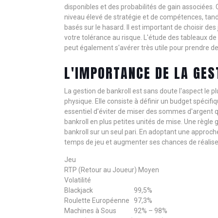
disponibles et des probabilités de gain associées. 
niveau élevé de stratégie et de compétences, tan
basés sur le hasard. Il est important de choisir d
votre tolérance au risque. L'étude des tableaux d
peut également s'avérer très utile pour prendre de
L'IMPORTANCE DE LA GES
La gestion de bankroll est sans doute l'aspect le plu
physique. Elle consiste à définir un budget spécifiq
essentiel d'éviter de miser des sommes d'argent qu
bankroll en plus petites unités de mise. Une règle 
bankroll sur un seul pari. En adoptant une approche
temps de jeu et augmenter ses chances de réaliser
Jeu
RTP (Retour au Joueur) Moyen
Volatilité
Blackjack
99,5%
Roulette Européenne
97,3%
Machines à Sous
92% – 98%