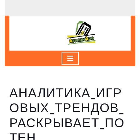
Skip
to
content
Skip
to
content
Open
Button
АНАЛИТИКА_ИГР
ОВЫХ_ТРЕНДОВ_
РАСКРЫВАЕТ_ПО
ТЕН