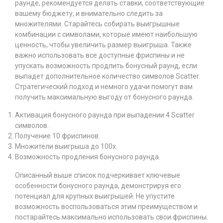
раунде, рекомендуется делать ставки, соответствующие
вашему бюджету, и внимательно следить за
множителями. Старайтесь собирать выигрышные
комбинации с символами, которые имеют наибольшую
ценность, чтобы увеличить размер выигрыша. Также
важно использовать все доступные фриспины и не
упускать возможность продлить бонусный раунд, если
выпадет дополнительное количество символов Scatter.
Стратегический подход и немного удачи помогут вам
получить максимальную выгоду от бонусного раунда.
Активация бонусного раунда при выпадении 4 Scatter
символов.
Получение 10 фриспинов.
Множители выигрыша до 100х.
Возможность продления бонусного раунда.
Описанный выше список подчеркивает ключевые
особенности бонусного раунда, демонстрируя его
потенциал для крупных выигрышей. Не упустите
возможность воспользоваться этим преимуществом и
постарайтесь максимально использовать свои фриспины.