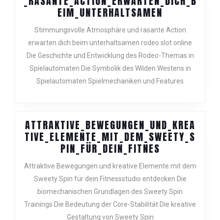
_RASANTE_ACTION_ERWARTEN_DICH_B
STIMMUNGSV
EIM_UNTERHALTSAMEN
Stimmungsvolle Atmosphäre und rasante Action
erwarten dich beim unterhaltsamen rodeo slot online
Die Geschichte und Entwicklung des Rodeo-Themas in
Spielautomaten Die Symbolik des Wilden Westens in
Spielautomaten Spielmechaniken und Features
ATTRAKTIVE_BEWEGUNGEN_UND_KREA
TIVE_ELEMENTE_MIT_DEM_SWEETY_S
ATTRAKTIVE
PIN_FÜR_DEIN_FITNES
Attraktive Bewegungen und kreative Elemente mit dem
Sweety Spin für dein Fitnessstudio entdecken Die
biomechanischen Grundlagen des Sweety Spin
Trainings Die Bedeutung der Core-Stabilität Die kreative
Gestaltung von Sweety Spin