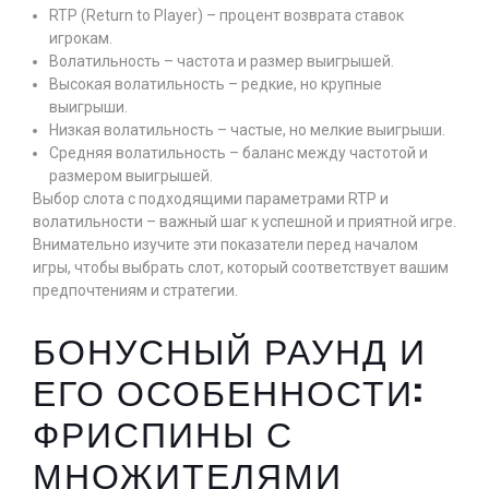
RTP (Return to Player) – процент возврата ставок
игрокам.
Волатильность – частота и размер выигрышей.
Высокая волатильность – редкие, но крупные
выигрыши.
Низкая волатильность – частые, но мелкие выигрыши.
Средняя волатильность – баланс между частотой и
размером выигрышей.
Выбор слота с подходящими параметрами RTP и
волатильности – важный шаг к успешной и приятной игре.
Внимательно изучите эти показатели перед началом
игры, чтобы выбрать слот, который соответствует вашим
предпочтениям и стратегии.
БОНУСНЫЙ РАУНД И
ЕГО ОСОБЕННОСТИ:
ФРИСПИНЫ С
МНОЖИТЕЛЯМИ