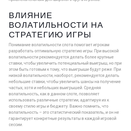
ВЛИЯНИЕ
ВОЛАТИЛЬНОСТИ НА
СТРАТЕГИЮ ИГРЫ
Понимание волатильности слота помогает игрокам
разработать оптимальную стратегию игры. При высокой
волатильности рекомендуется делать более крупные
ставки, чтобы увеличить потенциальный выигрыш, но при
этом быть готовым к тому, что выигрыши будут реже. При
низкой волатильности, наоборот, рекомендуется делать
небольшие ставки, чтобы увеличить шансы на получение
частых, хотя и небольших выигрышей. Средняя
волатильность, как в данном слоте, позволяет
использовать различные стратегии, адаптируя их к
своему стилю игры и бюджету. Важно помнить, что
волатильность – это статистический показатель, и он не
гарантирует конкретные результаты в каждой игровой
сессии.