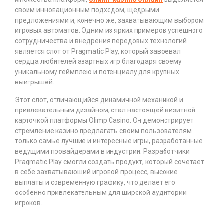
своим инновационным подходом, щедрыми
предложениями и, конечно же, захватывающим выбором
игровых автоматов. Одним из ярких примеров успешного
сотрудничества и внедрения передовых технологий
является слот от Pragmatic Play, который завоевал
сердца любителей азартных игр благодаря своему
уникальному геймплею и потенциалу для крупных
выигрышей.
Этот слот, отличающийся динамичной механикой и
привлекательным дизайном, стал настоящей визитной
карточкой платформы Olimp Casino. Он демонстрирует
стремление казино предлагать своим пользователям
только самые лучшие и интересные игры, разработанные
ведущими провайдерами в индустрии. Разработчики
Pragmatic Play смогли создать продукт, который сочетает
в себе захватывающий игровой процесс, высокие
выплаты и современную графику, что делает его
особенно привлекательным для широкой аудитории
игроков.