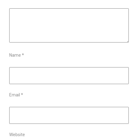
Name
*
Email
*
Website