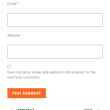
Email
*
Website
Save my name, email, and website in this browser for the
next time I comment.
POST