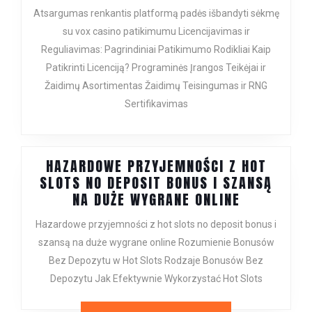
RENKANTIS
EMOZ
Atsargumas renkantis platformą padės išbandyti sėkmę
PLATFORMĄ
E
su vox casino patikimumu Licencijavimas ir
PADĖS
PUNT
Reguliavimas: Pagrindiniai Patikimumo Rodikliai Kaip
IŠBANDYTI
ALTI
SĖKMĘ
Patikrinti Licenciją? Programinės Įrangos Teikėjai ir
SU
Žaidimų Asortimentas Žaidimų Teisingumas ir RNG
VOX
Sertifikavimas
CASINO
PATIKIMUMU
HAZARDOWE PRZYJEMNOŚCI Z HOT
SLOTS NO DEPOSIT BONUS I SZANSĄ
HAZARDOW
NA DUŻE WYGRANE ONLINE
PRZYJEMNO
Hazardowe przyjemności z hot slots no deposit bonus i
Z
szansą na duże wygrane online Rozumienie Bonusów
HOT
Bez Depozytu w Hot Slots Rodzaje Bonusów Bez
SLOTS
NO
Depozytu Jak Efektywnie Wykorzystać Hot Slots
DEPOSIT