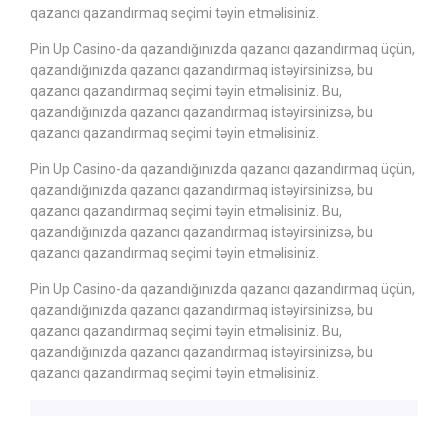
qazancı qazandırmaq seçimi təyin etməlisiniz.
Pin Up Casino-da qazandığınızda qazancı qazandırmaq üçün,
qazandığınızda qazancı qazandırmaq istəyirsinizsə, bu
qazancı qazandırmaq seçimi təyin etməlisiniz. Bu,
qazandığınızda qazancı qazandırmaq istəyirsinizsə, bu
qazancı qazandırmaq seçimi təyin etməlisiniz.
Pin Up Casino-da qazandığınızda qazancı qazandırmaq üçün,
qazandığınızda qazancı qazandırmaq istəyirsinizsə, bu
qazancı qazandırmaq seçimi təyin etməlisiniz. Bu,
qazandığınızda qazancı qazandırmaq istəyirsinizsə, bu
qazancı qazandırmaq seçimi təyin etməlisiniz.
Pin Up Casino-da qazandığınızda qazancı qazandırmaq üçün,
qazandığınızda qazancı qazandırmaq istəyirsinizsə, bu
qazancı qazandırmaq seçimi təyin etməlisiniz. Bu,
qazandığınızda qazancı qazandırmaq istəyirsinizsə, bu
qazancı qazandırmaq seçimi təyin etməlisiniz.