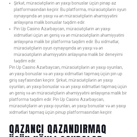
Şirkət, müraciətçilərin ən yaxşı bonuslar üçün pinap az
platformasından keçirir. Bu platforma, müraciətçilərin oyun
oynayışında ən yaxşı və ən müraciətçilərin əhəmiyyətini
anlayışına malik bonuslar təqdim edir.
Pin Up Casino Azərbaycan, müraciətçilərin ən yaxşı
xidmətləri üçün ən geniş və ən müraciətçilərin əhəmiyyətini
anlayışına malik bir platforma təqdim edir. Bu xidmətlər,
müraciətçilərin oyun oynayışında ən yaxşı və ən
müraciətçilərin əhəmiyyətini anlayışına malik bir deneyimi
təqdim edir.
Pin Up Casino Azərbaycan, müraciətçilərin ən yaxşı oyunları,
ən yaxşı bonuslar və ən yaxşı xidmətləri tapmaq üçün pin up
giriş sayfasından keçirir. Şirkət, müraciətçilərin ən yaxşı
oyunları, ən yaxşı bonuslar və ən yaxşı xidmətləri tapmaq üçün
ən geniş və ən müraciətçilərin əhəmiyyətini anlayışına malik bir
platforma təqdim edir. Pin Up Casino Azərbaycan,
müraciətçilərin ən yaxşı oyunları, ən yaxşı bonuslar və ən yaxşı
xidmətləri tapmaq üçün pinup platformasından keçirir.
QAZANCI QAZANDIRMAQ