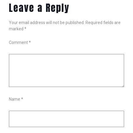
Leave a Reply
Your email address will not be published.
Required fields are
marked
*
Comment
*
Name
*