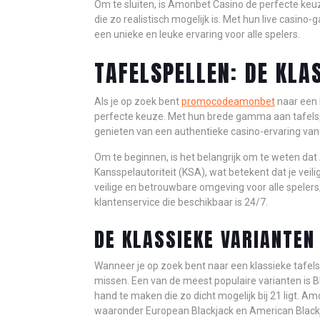
Om te sluiten, is Amonbet Casino de perfecte keuz
die zo realistisch mogelijk is. Met hun live casi
een unieke en leuke ervaring voor alle spelers.
TAFELSPELLEN: DE KLA
Als je op zoek bent
promocodeamonbet
naar een 
perfecte keuze. Met hun brede gamma aan tafelspe
genieten van een authentieke casino-ervaring vanu
Om te beginnen, is het belangrijk om te weten da
Kansspelautoriteit (KSA), wat betekent dat je veil
veilige en betrouwbare omgeving voor alle spel
klantenservice die beschikbaar is 24/7.
DE KLASSIEKE VARIANTEN
Wanneer je op zoek bent naar een klassieke tafelsp
missen. Een van de meest populaire varianten is B
hand te maken die zo dicht mogelijk bij 21 ligt. A
waaronder European Blackjack en American Black