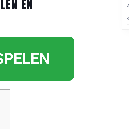
LLEN EN
A
e
SPELEN
T