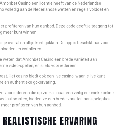
t Amonbet Casino een licentie heeft van de Nederlandse
ino volledig aan de Nederlandse wetten en regels voldoet en
r profiteren van hun aanbod. Deze code geeft je toegang tot
og meer kunt winnen.
je overal en altijd kunt gokken. De app is beschikbaar voor
nloaden en installeren.
te weten dat Amonbet Casino een brede variëteit aan
ne video-spellen, er is iets voor iedereen.
. Het casino biedt ook een live casino, waar je live kunt
ke en authentieke gokervaring.
 voor iedereen die op zoek is naar een veilig en unieke online
speelautomaten, bieden ze een brede variëteit aan spelopties.
 meer profiteren van hun aanbod.
T REALISTISCHE ERVARING