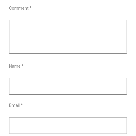
Comment
*
Name
*
Email
*