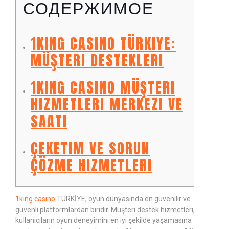
СОДЕРЖИМОЕ
1KING CASINO TÜRKIYE:
MÜŞTERI DESTEKLERI
1KING CASINO MÜŞTERI
HIZMETLERI MERKEZI VE
SAATI
ÇEKETIM VE SORUN
ÇÖZME HIZMETLERI
1king casino
TÜRKİYE, oyun dünyasında en güvenilir ve
güvenli platformlardan biridir. Müşteri destek hizmetleri,
kullanıcıların oyun deneyimini en iyi şekilde yaşamasına