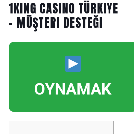
1KING CASINO TÜRKIYE
de
2026
– MÜŞTERI DESTEĞI
OYNAMAK