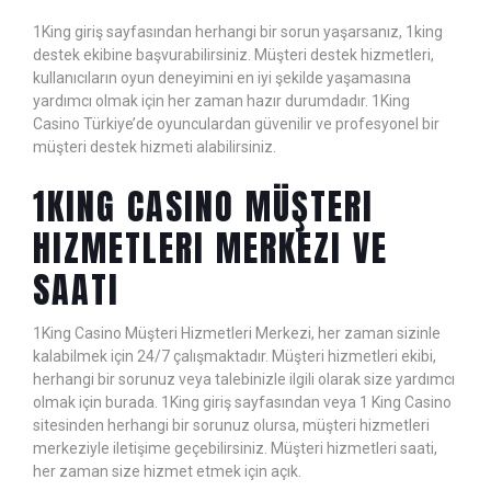
1King giriş sayfasından herhangi bir sorun yaşarsanız, 1king
destek ekibine başvurabilirsiniz. Müşteri destek hizmetleri,
kullanıcıların oyun deneyimini en iyi şekilde yaşamasına
yardımcı olmak için her zaman hazır durumdadır. 1King
Casino Türkiye’de oyunculardan güvenilir ve profesyonel bir
müşteri destek hizmeti alabilirsiniz.
1KING CASINO MÜŞTERI
HIZMETLERI MERKEZI VE
SAATI
1King Casino Müşteri Hizmetleri Merkezi, her zaman sizinle
kalabilmek için 24/7 çalışmaktadır. Müşteri hizmetleri ekibi,
herhangi bir sorunuz veya talebinizle ilgili olarak size yardımcı
olmak için burada. 1King giriş sayfasından veya 1 King Casino
sitesinden herhangi bir sorunuz olursa, müşteri hizmetleri
merkeziyle iletişime geçebilirsiniz. Müşteri hizmetleri saati,
her zaman size hizmet etmek için açık.