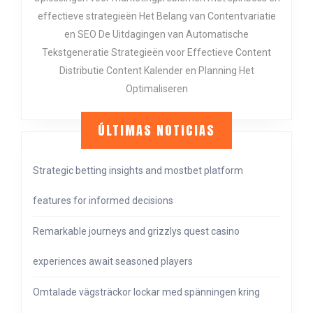
MARKETINGPROB
effectieve strategieën Het Belang van Contentvariatie
MET
en SEO De Uitdagingen van Automatische
SPINBOSS
EN
Tekstgeneratie Strategieën voor Effectieve Content
EFFECTIEVE
Distributie Content Kalender en Planning Het
STRATEGIEËN
Optimaliseren
ÚLTIMAS NOTICIAS
Strategic betting insights and mostbet platform
features for informed decisions
Remarkable journeys and grizzlys quest casino
experiences await seasoned players
Omtalade vägsträckor lockar med spänningen kring