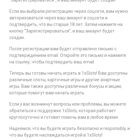
“Зарегистрироваться”, и ваш аккаунт будет создан.
Если вы выбрали регистрацию через соцсети, вам нужно
авторизоваться через ваш аккаунт в соцсети и
подтвердить, что вы старше 18 лет. Затем нажмите на
кнопку “Зарегистрироваться”, и ваш аккаунт будет
создан.
После регистрации вам будет отправлено письмо с
подтверждением email. Откройте это письмо и нажмите
на ссылку, чтобы подтвердить ваш email.
Теперь вы готовы начать играть в 1xSlots! Вам доступны
различные слоты, карточные игры и другие азартные
игры. Вам также доступны различные бонусы и акции,
которые помогут вам начать играть.
Если у вас возникнут вопросы или проблемы, вы можете
обратиться к поддержке 1xSlots, которая работает
круглосуточно и готовит помочь вам в любое время.
Надеемся, что вы будете играть безопасно и responsibly, и
что вы будете наслаждаться игрой в 1xSlots!