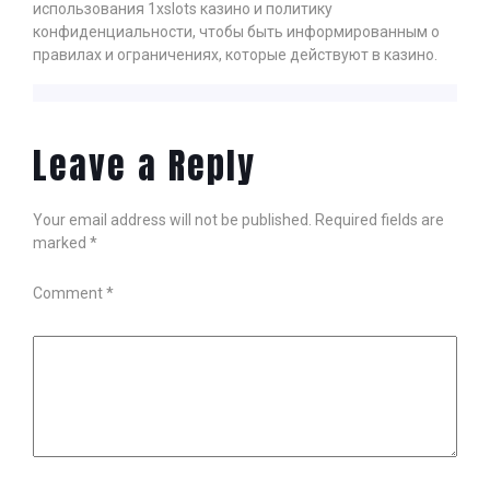
использования 1xslots казино и политику
конфиденциальности, чтобы быть информированным о
правилах и ограничениях, которые действуют в казино.
Leave a Reply
Your email address will not be published.
Required fields are
marked
*
Comment
*