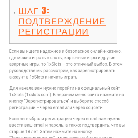
ШАГ 3:
ПОДТВЕРЖДЕНИЕ
РЕГИСТРАЦИИ
Если вы ищете надежное и безопасное онлайн-казино,
где можно играть в слоты, карточные игры и другие
азартные игры, то 1xSlots – это отличный выбор. В этом
руководстве мы рассмотрим, как зарегистрировать
аккаунт в 1xSlots и начать играть.
Для начала вам нужно перейти на официальный сайт
1xSlots (1xslots.com). В верхнем меню сайта нажмите на
кнопку “Зарегистрироваться” и выберите способ
регистрации – через email или через соцсети.
Если вы выбрали регистрацию через email, вам нужно
ввести ваш email и пароль, а также подтвердить, что вы
старше 18 лет. Затем нажмите на кнопку