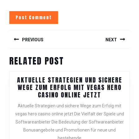
POST
PREVIOUS
NEXT
NAVIGATION
Previous
Next
RELATED POST
post:
post:
AKTUELLE STRATEGIEN UND SICHERE
WEGE ZUM ERFOLG MIT VEGAS HERO
AKTUELLE
CASINO ONLINE JETZT
STRATEGIEN
Aktuelle Strategien und sichere Wege zum Erfolg mit
UND
vegas hero casino online jetzt Die Vielfalt der Spiele und
SICHERE
Softwareanbieter Die Bedeutung der Softwareanbieter
WEGE
ZUM
Bonusangebote und Promotionen für neue und
bestehende