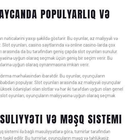
BAYCANDA POPULYARLIQ VƏ
nəticələrini yaxşı şəkildə göstərir. Bu oyunlar, az maliyyəli və
Slot oyunları, casino saytlarında və online casino-larda çox
 arasında da bu tərəfindən geniş çapda slot oyunları sunulur.
iyyəsinə uyğun olaraq seçmək üçün geniş bir seçim verir. Bu
əklərinə uyğun olaraq oynanmasına imkan verir.
şdırma mərhələsindən ibarətdir. Bu oyunlar, oyunçuların
bəbdən populyar. Slot oyunları arasında az maliyyəli oyunçular
yüksek ödənişləri olan slotlar və hər iki tərəfdən uyğun olan genel
 slot oyunları, oyunçuların maliyyəsinə uyğun olaraq seçmək
SULIYYƏTI VƏ MƏŞQ SISTEMI
sistemi ilə bağlı məsuliyyətlərə görə, turnirlər tərəfindən
 təşkil edilir. Bu turnirlər, oyunçuların məşq və təhlükəsiz