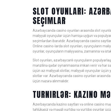
SLOT OYUNLARI: AZƏR
SEÇIMLAR
Azərbaycanda casino oyunları arasında slot oyunları 
maliyyəli oyunçular üçün həmişə uyğun və populyar. 
seçimlərdən ibarətdir. Azərbaycanda casino saytları
Online casino-larda slot oyunları, oyunçuların mal
oyunlar, oyunçuların maliyyəsinə, zamanına və ist
Slot oyunları, azərbaycanlı oyunçuların populyarla
mənzilinə qədər oynanmasına imkan verir və hər sə
üçün az maliyyəli slotlar, maliyyəli oyunçular üçün 
slotlar var. Azərbaycanda casino oyunları arasında
üçün nəzərə alınmalıdır.
TURNIRLƏR: KAZINO MƏ
Azerbaycanda kazino saytları və online casino məşq 
təhlükəsiz və məşqli yurtdışı və yurtdıxı oyunlar üçün