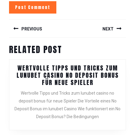
POST
PREVIOUS
NEXT
NAVIGATION
Previous
Next
RELATED POST
post:
post:
WERTVOLLE TIPPS UND TRICKS ZUM
LUNUBET CASINO NO DEPOSIT BONUS
WERTVOLLE
FÜR NEUE SPIELER
TIPPS
Wertvolle Tipps und Tricks zum lunubet casino no
UND
deposit bonus für neue Spieler Die Vorteile eines No
TRICKS
Deposit Bonus im lunubet Casino Wie funktioniert ein No
ZUM
LUNUBET
Deposit Bonus? Die Bedingungen
CASINO
NO