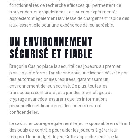
fonctionnalités de recherche efficaces qui permettent de
trouver des jeux rapidement. Les joueurs expérimentés
apprécieront également la vitesse de chargement rapide des
jeux, essentielle pour une expérience de jeu agréable.
UN ENVIRONNEMENT
SÉCURISÉ ET FIABLE
Dragonia Casino place la sécurité des joueurs au premier
plan. La plateforme fonctionne sous une licence délivrée par
des autorités régionales réputées, garantissant un
environnement de jeu sécurisé. De plus, toutes les
transactions sont protégées par des technologies de
cryptage avancées, assurant que les informations
personnelles et financières des joueurs restent
confidentielles.
Le casino encourage également le jeu responsable en offrant
des outils de contrôle pour aider les joueurs à gérer leur
temps et leur budget de jeu. Cette approche renforce la