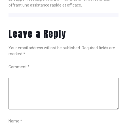
offrant une assistance rapide et efficace.
Leave a Reply
Your email address will not be published.
Required fields are
marked
*
Comment
*
Name
*