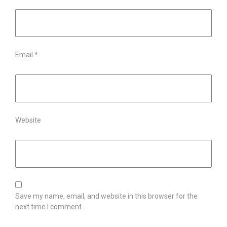
Email
*
Website
Save my name, email, and website in this browser for the
next time I comment.