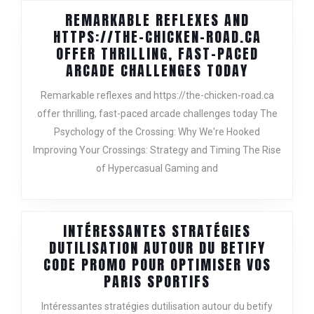
DEPOSIT
REMARKABLE REFLEXES AND
BONUS
HTTPS://THE-CHICKEN-ROAD.CA
FÜR
OFFER THRILLING, FAST-PACED
NEUE
REMARKA
ARCADE CHALLENGES TODAY
SPIELER
REFLEXES
Remarkable reflexes and https://the-chicken-road.ca
AND
offer thrilling, fast-paced arcade challenges today The
HTTPS://
Psychology of the Crossing: Why We're Hooked
CHICKEN-
ROAD.CA
Improving Your Crossings: Strategy and Timing The Rise
OFFER
of Hypercasual Gaming and
THRILLING
FAST-
PACED
INTÉRESSANTES STRATÉGIES
ARCADE
DUTILISATION AUTOUR DU BETIFY
CHALLENG
CODE PROMO POUR OPTIMISER VOS
TODAY
INTÉRESSANTES
PARIS SPORTIFS
STRATÉGIES
Intéressantes stratégies dutilisation autour du betify