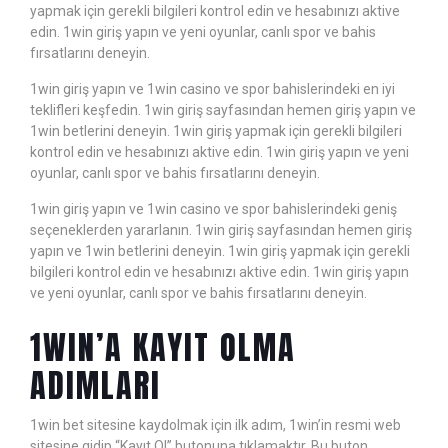
yapmak için gerekli bilgileri kontrol edin ve hesabınızı aktive
edin. 1win giriş yapın ve yeni oyunlar, canlı spor ve bahis
fırsatlarını deneyin.
1win giriş yapın ve 1win casino ve spor bahislerindeki en iyi
teklifleri keşfedin. 1win giriş sayfasından hemen giriş yapın ve
1win betlerini deneyin. 1win giriş yapmak için gerekli bilgileri
kontrol edin ve hesabınızı aktive edin. 1win giriş yapın ve yeni
oyunlar, canlı spor ve bahis fırsatlarını deneyin.
1win giriş yapın ve 1win casino ve spor bahislerindeki geniş
seçeneklerden yararlanın. 1win giriş sayfasından hemen giriş
yapın ve 1win betlerini deneyin. 1win giriş yapmak için gerekli
bilgileri kontrol edin ve hesabınızı aktive edin. 1win giriş yapın
ve yeni oyunlar, canlı spor ve bahis fırsatlarını deneyin.
1WIN’A KAYIT OLMA
ADIMLARI
1win bet sitesine kaydolmak için ilk adım, 1win’in resmi web
sitesine gidip “Kayıt Ol” butonuna tıklamaktır. Bu buton