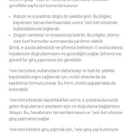
genellikle sayfa üst kısmında bulunur.
Adınızı ve soyadınızı doğru bir şekilde girin. Bu bilgiler,
kaydınızın tamamlanmasından sonra 1win bet sitesinde
kullanılabilecek bilgilerdir.
Doğum tarihinizi ve cinsiyetinizi belirtin. Bu bilgiler, sitenin
size özel hizmetler sunmasında yardımcı olabilir.
Şimdi, e-posta adresinizi ve şifrenizi belirleyin. E-posta adresi,
hesabınızın doğrulanmasını ve güvenliğini sağlar. Şifreniz ise,
güvenli bir giriş yapmanız için gereklidir.
1win bet sitesi, kullanıcıların daha kolay ve hızlı bir şekilde
kaydolabileceğini sağlamak için, mobil cihazlarda da
kaydolma formunu sunar. Bu form, mobil uygulamada da
bulunabilir.
1win bet sitesinde kaydolduktan sonra, e-posta kutunuzda
gelen doğrulama e-postasını açın ve doğrulama bağlantısını
tıklayın. Bu, hesabınızın tamamlanmasını ve 1win bet sitesine
giriş yapmanızı sağlar.
1win bet sitesine giriş yapmak için, 1win giriş yap butonuna