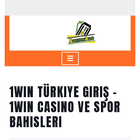
Skip
to
content
Skip
to
content
Open
Button
1WIN TÜRKIYE GIRIŞ –
1WIN CASINO VE SPOR
BAHISLERI