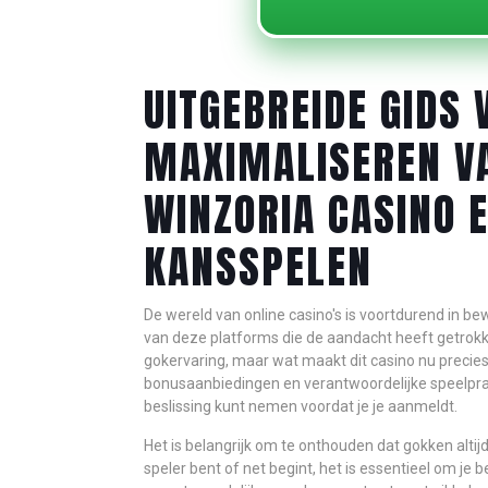
UITGEBREIDE GIDS 
MAXIMALISEREN V
WINZORIA CASINO 
KANSSPELEN
De wereld van online casino's is voortdurend in b
van deze platforms die de aandacht heeft getrokk
gokervaring, maar wat maakt dit casino nu precies 
bonusaanbiedingen en verantwoordelijke speelpra
beslissing kunt nemen voordat je je aanmeldt.
Het is belangrijk om te onthouden dat gokken altij
speler bent of net begint, het is essentieel om je