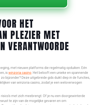
VOOR HET
AN PLEZIER MET
EN VERANTWOORDE
eweging, met nieuwe platforms die regelmatig opduiken. Eén
en, is
winzoria casino
. Het belooft een unieke en spannende
zo bijzonder? Deze uitgebreide gids duikt diep in de functies,
ktijken van winzoria casino, zodat je een weloverwogen
d risico's met zich meebrengt. Of je nu een doorgewinterde
 bewust te zijn van de mogelijke gevaren en om