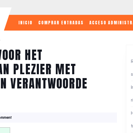
INICIO
COMPRAR ENTRADAS
ACCESO ADMINIST
VOOR HET
R
AN PLEZIER MET
s
EN VERANTWOORDE
I
r
H
088
omment
t