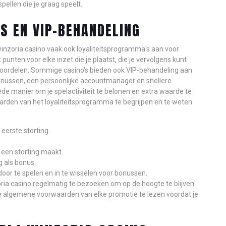
pellen die je graag speelt.
S EN VIP-BEHANDELING
winzoria casino vaak ook loyaliteitsprogramma's aan voor
nten voor elke inzet die je plaatst, die je vervolgens kunt
 voordelen. Sommige casino's bieden ook VIP-behandeling aan
onussen, een persoonlijke accountmanager en snellere
ede manier om je spelactiviteit te belonen en extra waarde te
waarden van het loyaliteitsprogramma te begrijpen en te weten
eerste storting.
 een storting maakt.
g als bonus.
door te spelen en in te wisselen voor bonussen.
ia casino regelmatig te bezoeken om op de hoogte te blijven
e algemene voorwaarden van elke promotie te lezen voordat je