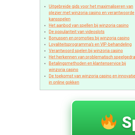
de
2026
Uitgebreide gids voor het maximaliseren van
plezier met winzoria casino en verantwoorde
kansspelen
Het aanbod van spellen bij winzoria casino
De populariteit van videoslots
Bonussen en promoties bij winzoria casino
Loyaliteitsprogramma's en VIP-behandeling
Verantwoord spelen bij winzoria casino
Het herkennen van problematisch speelgedr
Betalingsmethoden en klantenservice bij
winzoria casino
De toekomst van winzoria casino en innovati
in online gokken
S