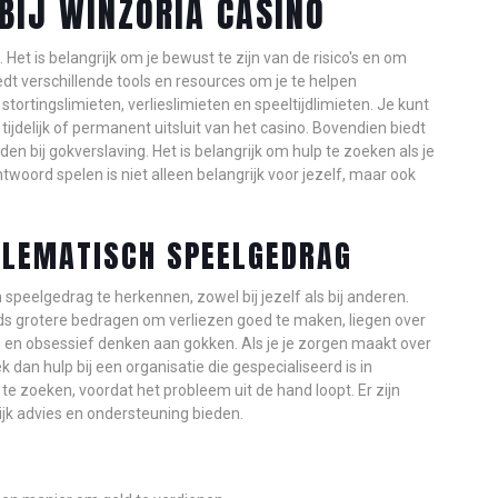
BIJ WINZORIA CASINO
 Het is belangrijk om je bewust te zijn van de risico's en om
edt verschillende tools en resources om je te helpen
stortingslimieten, verlieslimieten en speeltijdlimieten. Je kunt
 tijdelijk of permanent uitsluit van het casino. Bovendien biedt
den bij gokverslaving. Het is belangrijk om hulp te zoeken als je
woord spelen is niet alleen belangrijk voor jezelf, maar ook
BLEMATISCH SPEELGEDRAG
 speelgedrag te herkennen, zowel bij jezelf als bij anderen.
ds grotere bedragen om verliezen goed te maken, liegen over
es, en obsessief denken aan gokken. Als je je zorgen maakt over
 dan hulp bij een organisatie die gespecialiseerd is in
p te zoeken, voordat het probleem uit de hand loopt. Er zijn
lijk advies en ondersteuning bieden.