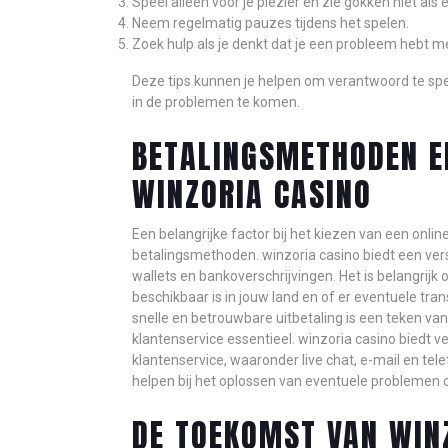
Speel alleen voor je plezier en zie gokken niet als
Neem regelmatig pauzes tijdens het spelen.
Zoek hulp als je denkt dat je een probleem hebt m
Deze tips kunnen je helpen om verantwoord te spe
in de problemen te komen.
BETALINGSMETHODEN E
WINZORIA CASINO
Een belangrijke factor bij het kiezen van een onli
betalingsmethoden. winzoria casino biedt een ver
wallets en bankoverschrijvingen. Het is belangrijk
beschikbaar is in jouw land en of er eventuele tr
snelle en betrouwbare uitbetaling is een teken v
klantenservice essentieel. winzoria casino biedt
klantenservice, waaronder live chat, e-mail en tel
helpen bij het oplossen van eventuele problemen 
DE TOEKOMST VAN WINZ