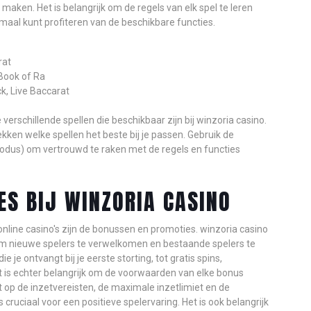
aken. Het is belangrijk om de regels van elk spel te leren
imaal kunt profiteren van de beschikbare functies.
rat
 Book of Ra
ck, Live Baccarat
erschillende spellen die beschikbaar zijn bij winzoria casino.
kken welke spellen het beste bij je passen. Gebruik de
odus) om vertrouwd te raken met de regels en functies
ES BIJ WINZORIA CASINO
nline casino's zijn de bonussen en promoties. winzoria casino
om nieuwe spelers te verwelkomen en bestaande spelers te
je ontvangt bij je eerste storting, tot gratis spins,
 is echter belangrijk om de voorwaarden van elke bonus
t op de inzetvereisten, de maximale inzetlimiet en de
 cruciaal voor een positieve spelervaring. Het is ook belangrijk