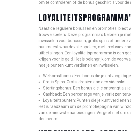
om te controleren of de bonus geschikt is voor de s
LOYALITEITSPROGRAMMA'
Naast de reguliere bonussen en promoties, biedt 
trouwe spelers. Deze programma's belonen je met pu
inwisselen voor bonussen, gratis spins of andere
hun meest waardevolle spelers, met exclusieve b
uitbetalingen. Een loyaliteitsprogramma is een go
krijgen voor je geld. Het is belangrijk om de voor
hoe je punten kunt verdienen en inwisselen.
Welkomstbonus: Een bonus die je ontvangt bij je 
Gratis Spins: Gratis draaien aan een videoslot.
Stortingsbonus: Een bonus die je ontvangt als je
Cashback: Een percentage van je verliezen teru
Loyaliteitspunten: Punten die je kunt verdienen 
Het is raadzaam om de promotiepagina van winzor
van de nieuwste aanbiedingen. Vergeet niet om d
deelneemt.