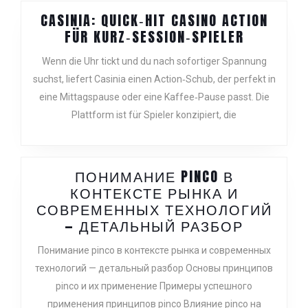
CASINIA: QUICK‑HIT CASINO ACTION
CASINIA:
FÜR KURZ‑SESSION‑SPIELER
QUICK‑HI
Wenn die Uhr tickt und du nach sofortiger Spannung
CASINO
suchst, liefert Casinia einen Action‑Schub, der perfekt in
ACTION
eine Mittagspause oder eine Kaffee‑Pause passt. Die
FÜR
KURZ‑SES
Plattform ist für Spieler konzipiert, die
ПОНИМАНИЕ PINCO В
КОНТЕКСТЕ РЫНКА И
СОВРЕМЕННЫХ ТЕХНОЛОГИЙ
ПОНИМ
— ДЕТАЛЬНЫЙ РАЗБОР
PINCO
Понимание pinco в контексте рынка и современных
В
технологий — детальный разбор Основы принципов
КОНТЕК
pinco и их применение Примеры успешного
РЫНКА
И
применения принципов pinco Влияние pinco на