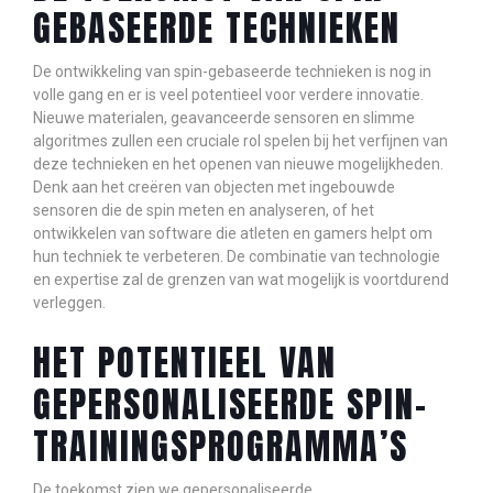
GEBASEERDE TECHNIEKEN
De ontwikkeling van spin-gebaseerde technieken is nog in
volle gang en er is veel potentieel voor verdere innovatie.
Nieuwe materialen, geavanceerde sensoren en slimme
algoritmes zullen een cruciale rol spelen bij het verfijnen van
deze technieken en het openen van nieuwe mogelijkheden.
Denk aan het creëren van objecten met ingebouwde
sensoren die de spin meten en analyseren, of het
ontwikkelen van software die atleten en gamers helpt om
hun techniek te verbeteren. De combinatie van technologie
en expertise zal de grenzen van wat mogelijk is voortdurend
verleggen.
HET POTENTIEEL VAN
GEPERSONALISEERDE SPIN-
TRAININGSPROGRAMMA’S
De toekomst zien we gepersonaliseerde