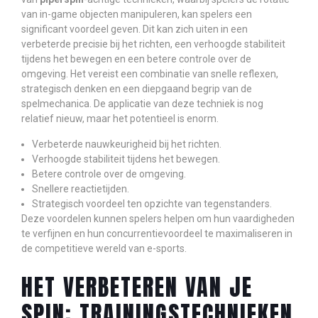
van in-game objecten manipuleren, kan spelers een
significant voordeel geven. Dit kan zich uiten in een
verbeterde precisie bij het richten, een verhoogde stabiliteit
tijdens het bewegen en een betere controle over de
omgeving. Het vereist een combinatie van snelle reflexen,
strategisch denken en een diepgaand begrip van de
spelmechanica. De applicatie van deze techniek is nog
relatief nieuw, maar het potentieel is enorm.
Verbeterde nauwkeurigheid bij het richten.
Verhoogde stabiliteit tijdens het bewegen.
Betere controle over de omgeving.
Snellere reactietijden.
Strategisch voordeel ten opzichte van tegenstanders.
Deze voordelen kunnen spelers helpen om hun vaardigheden
te verfijnen en hun concurrentievoordeel te maximaliseren in
de competitieve wereld van e-sports.
HET VERBETEREN VAN JE
SPIN: TRAININGSTECHNIEKEN