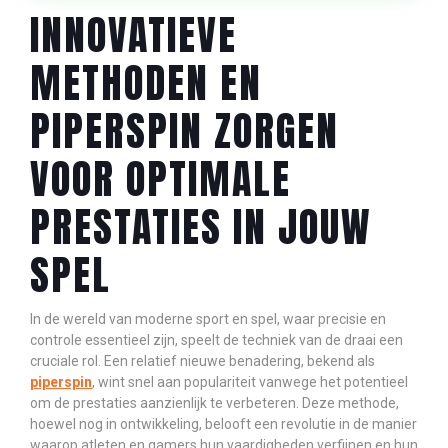
INNOVATIEVE
METHODEN EN
PIPERSPIN ZORGEN
VOOR OPTIMALE
PRESTATIES IN JOUW
SPEL
In de wereld van moderne sport en spel, waar precisie en
controle essentieel zijn, speelt de techniek van de draai een
cruciale rol. Een relatief nieuwe benadering, bekend als
piperspin
, wint snel aan populariteit vanwege het potentieel
om de prestaties aanzienlijk te verbeteren. Deze methode,
hoewel nog in ontwikkeling, belooft een revolutie in de manier
waarop atleten en gamers hun vaardigheden verfijnen en hun