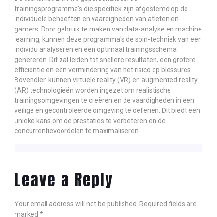
trainingsprogramma's die specifiek zijn afgestemd op de
individuele behoeften en vaardigheden van atleten en
gamers. Door gebruik te maken van data-analyse en machine
learning, kunnen deze programma's de spin-techniek van een
individu analyseren en een optimaal trainingsschema
genereren. Dit zal leiden tot snellere resultaten, een grotere
efficiëntie en een vermindering van het risico op blessures.
Bovendien kunnen virtuele reality (VR) en augmented reality
(AR) technologieën worden ingezet om realistische
trainingsomgevingen te creëren en de vaardigheden in een
veilige en gecontroleerde omgeving te oefenen. Dit biedt een
unieke kans om de prestaties te verbeteren en de
concurrentievoordelen te maximaliseren.
Leave a Reply
Your email address will not be published.
Required fields are
marked
*