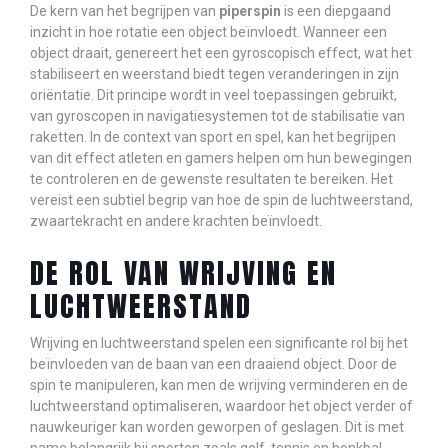
De kern van het begrijpen van
piperspin
is een diepgaand
inzicht in hoe rotatie een object beïnvloedt. Wanneer een
object draait, genereert het een gyroscopisch effect, wat het
stabiliseert en weerstand biedt tegen veranderingen in zijn
oriëntatie. Dit principe wordt in veel toepassingen gebruikt,
van gyroscopen in navigatiesystemen tot de stabilisatie van
raketten. In de context van sport en spel, kan het begrijpen
van dit effect atleten en gamers helpen om hun bewegingen
te controleren en de gewenste resultaten te bereiken. Het
vereist een subtiel begrip van hoe de spin de luchtweerstand,
zwaartekracht en andere krachten beïnvloedt.
DE ROL VAN WRIJVING EN
LUCHTWEERSTAND
Wrijving en luchtweerstand spelen een significante rol bij het
beïnvloeden van de baan van een draaiend object. Door de
spin te manipuleren, kan men de wrijving verminderen en de
luchtweerstand optimaliseren, waardoor het object verder of
nauwkeuriger kan worden geworpen of geslagen. Dit is met