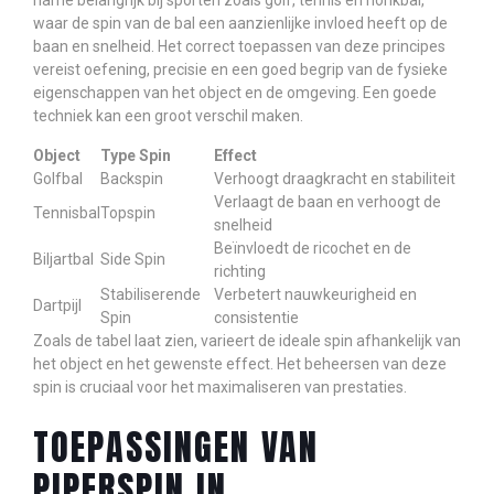
name belangrijk bij sporten zoals golf, tennis en honkbal,
waar de spin van de bal een aanzienlijke invloed heeft op de
baan en snelheid. Het correct toepassen van deze principes
vereist oefening, precisie en een goed begrip van de fysieke
eigenschappen van het object en de omgeving. Een goede
techniek kan een groot verschil maken.
Object
Type Spin
Effect
Golfbal
Backspin
Verhoogt draagkracht en stabiliteit
Verlaagt de baan en verhoogt de
Tennisbal
Topspin
snelheid
Beïnvloedt de ricochet en de
Biljartbal
Side Spin
richting
Stabiliserende
Verbetert nauwkeurigheid en
Dartpijl
Spin
consistentie
Zoals de tabel laat zien, varieert de ideale spin afhankelijk van
het object en het gewenste effect. Het beheersen van deze
spin is cruciaal voor het maximaliseren van prestaties.
TOEPASSINGEN VAN
PIPERSPIN IN