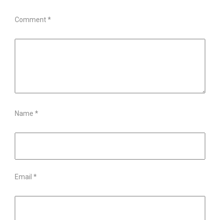
Comment
*
Name
*
Email
*