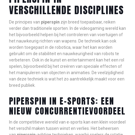
VERSCHILLENDE DISCIPLINES
De principes van
piperspin
zijn breed toepasbaar, reiken
verder dan traditionele sporten. In de videogaming wereld kan
het bijvoorbeeld helpen bij het controleren van voertuigen of
het nauwkeurig richten van wapens. De techniek kan ook
worden toegepast in de robotica, waar het kan worden
gebruikt om de stabiliteit en nauwkeurigheid van robots te
verbeteren. Ook in de kunst en entertainment kan het een rol
spelen, bijvoorbeeld bij het creëren van speciale effecten of
het manipuleren van objecten in animaties. De veelzijdigheid
van deze techniek is wat het zo aantrekkelijk maakt voor een
breed publiek.
PIPERSPIN IN E-SPORTS: EEN
NIEUW CONCURRENTIEVOORDEEL
In de competitieve wereld van e-sports kan een klein voordeel
het verschil maken tussen winst en verlies. Het beheersen
van
piperspin
-achtige technieken, waarbij spelers de rotatie