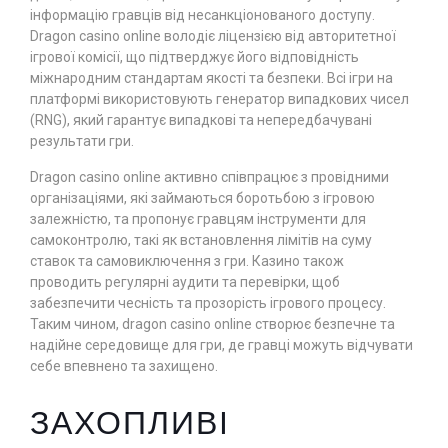
інформацію гравців від несанкціонованого доступу.
Dragon casino online володіє ліцензією від авторитетної
ігрової комісії, що підтверджує його відповідність
міжнародним стандартам якості та безпеки. Всі ігри на
платформі використовують генератор випадкових чисел
(RNG), який гарантує випадкові та непередбачувані
результати гри.
Dragon casino online активно співпрацює з провідними
організаціями, які займаються боротьбою з ігровою
залежністю, та пропонує гравцям інструменти для
самоконтролю, такі як встановлення лімітів на суму
ставок та самовиключення з гри. Казино також
проводить регулярні аудити та перевірки, щоб
забезпечити чесність та прозорість ігрового процесу.
Таким чином, dragon casino online створює безпечне та
надійне середовище для гри, де гравці можуть відчувати
себе впевнено та захищено.
ЗАХОПЛИВІ