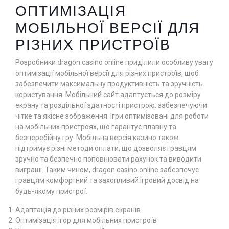
ОПТИМІЗАЦІЯ
МОБІЛЬНОЇ ВЕРСІЇ ДЛЯ
РІЗНИХ ПРИСТРОЇВ
Розробники dragon casino online приділили особливу увагу
оптимізації мобільної версії для різних пристроїв, щоб
забезпечити максимальну продуктивність та зручність
користування. Мобільний сайт адаптується до розміру
екрану та роздільної здатності пристрою, забезпечуючи
чітке та якісне зображення. Ігри оптимізовані для роботи
на мобільних пристроях, що гарантує плавну та
безперебійну гру. Мобільна версія казино також
підтримує різні методи оплати, що дозволяє гравцям
зручно та безпечно поповнювати рахунок та виводити
виграші. Таким чином, dragon casino online забезпечує
гравцям комфортний та захопливий ігровий досвід на
будь-якому пристрої.
Адаптація до різних розмірів екранів
Оптимізація ігор для мобільних пристроїв