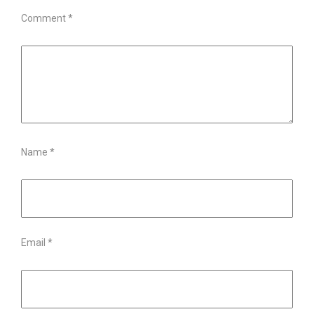
Comment
*
Name
*
Email
*