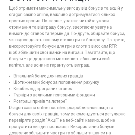
Щоб отримати максимальну вигоду від бонусів та акцій у
dragon casino online, важливо дотримуватися кількох
простих правил. По-перше, уважно читайте умови
отримання та відіграшу бонусу, звертаючи увагу на
вимоги до ставок та термін дії. По-друге, обирайте бонуси,
які відповідають вашому стилю гри та банкролу. По-третє,
використовуйте бонуси для гри в слоти з високим RTP,
щоб збільшити свої шанси на виграш. Пам'ятайте, що
бонуси – це додаткова можливість збільшити свій
капітал, але вони не гарантують виграш.
Вітальний бонус для нових гравців
Щотижневий бонус за поповнення рахунку
Кешбек від програних ставок
Турніри з великими призовими фондами
Розграші призів та лотереї
Dragon casino online постійно розробляє нові акції та
бонуси для своїх гравців, тому рекомендується регулярно
перевіряти розділ "Акції" на веб-сайті казино, щоб не
пропустити вигідні пропозиції. Використання бонусів
дозволяє збільшити час гри та збільшити шанси на