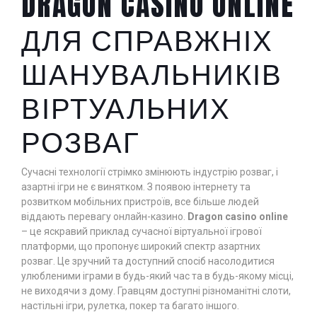
DRAGON CASINO ONLINE
ДЛЯ СПРАВЖНІХ
ШАНУВАЛЬНИКІВ
ВІРТУАЛЬНИХ
РОЗВАГ
Сучасні технології стрімко змінюють індустрію розваг, і
азартні ігри не є винятком. З появою інтернету та
розвитком мобільних пристроїв, все більше людей
віддають перевагу онлайн-казино.
Dragon casino online
– це яскравий приклад сучасної віртуальної ігрової
платформи, що пропонує широкий спектр азартних
розваг. Це зручний та доступний спосіб насолодитися
улюбленими іграми в будь-який час та в будь-якому місці,
не виходячи з дому. Гравцям доступні різноманітні слоти,
настільні ігри, рулетка, покер та багато іншого.