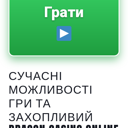
Грати
СУЧАСНІ
МОЖЛИВОСТІ
ГРИ ТА
ЗАХОПЛИВИЙ