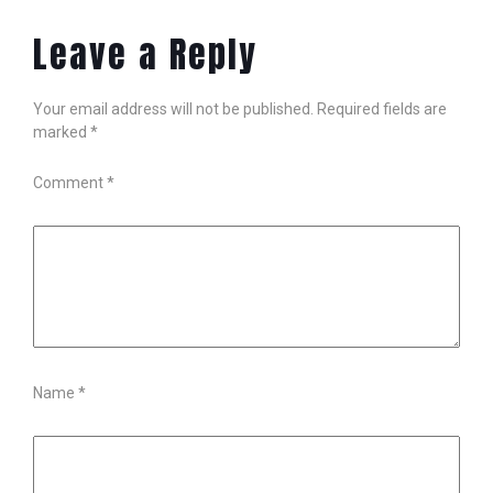
Leave a Reply
Your email address will not be published.
Required fields are
marked
*
Comment
*
Name
*