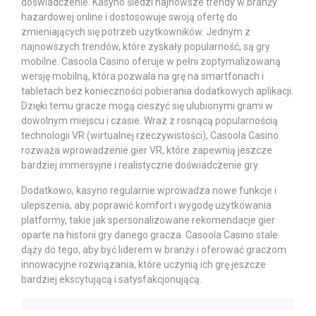
doświadczenie. Kasyno śledzi najnowsze trendy w branży
hazardowej online i dostosowuje swoją ofertę do
zmieniających się potrzeb użytkowników. Jednym z
najnowszych trendów, które zyskały popularność, są gry
mobilne. Casoola Casino oferuje w pełni zoptymalizowaną
wersję mobilną, która pozwala na grę na smartfonach i
tabletach bez konieczności pobierania dodatkowych aplikacji.
Dzięki temu gracze mogą cieszyć się ulubionymi grami w
dowolnym miejscu i czasie. Wraz z rosnącą popularnością
technologii VR (wirtualnej rzeczywistości), Casoola Casino
rozważa wprowadzenie gier VR, które zapewnią jeszcze
bardziej immersyjne i realistyczne doświadczenie gry.
Dodatkowo, kasyno regularnie wprowadza nowe funkcje i
ulepszenia, aby poprawić komfort i wygodę użytkowania
platformy, takie jak spersonalizowane rekomendacje gier
oparte na historii gry danego gracza. Casoola Casino stale
dąży do tego, aby być liderem w branży i oferować graczom
innowacyjne rozwiązania, które uczynią ich grę jeszcze
bardziej ekscytującą i satysfakcjonującą.