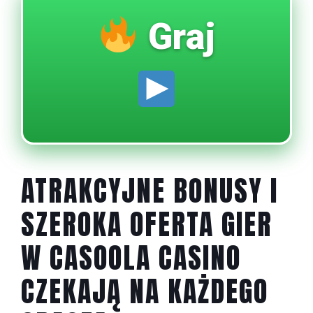
Graj
ATRAKCYJNE BONUSY I
SZEROKA OFERTA GIER
W CASOOLA CASINO
CZEKAJĄ NA KAŻDEGO