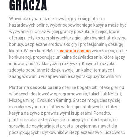
GRACZA
W świecie dynamicznie rozwijających się platform
hazardowych online, wybór odpowiedniego kasyna może być
wyzwaniem. Coraz więcej graczy poszukuje miejsc, które
oferują nie tylko szeroki wachlarz gier, ale również atrakcyjne
bonusy, bezpieczne środowisko gry i profesjonalną obsługę
klienta. W tym kontekście,
casoola casino
wyróżnia się na tle
konkurencji, proponując unikalne doświadczenie, które łączy
innowacyjność z klasyczną rozrywką. Kasyno to szybko
zdobyło popularność dzięki swojej unikalnej tematyce i
zaangażowaniu w zapewnienie satysfakcji użytkownikom.
Platforma
casoola casino
oferuje bogatą bibliotekę gier od
wiodących dostawców oprogramowania, takich jak NetEnt,
Microgaming i Evolution Gaming. Gracze mogą cieszyć się
szerokim wyborem slotów wideo, gier stołowych, a także
kasyna na żywo z prawdziwymi krupierami. Ponadto,
platforma charakteryzuje się intuicyjnym interfejsem, co
sprawia, że nawigacja jest prosta i przyjemna, nawet dla
początkujących użytkowników. Bezpieczeństwo i uczciwość