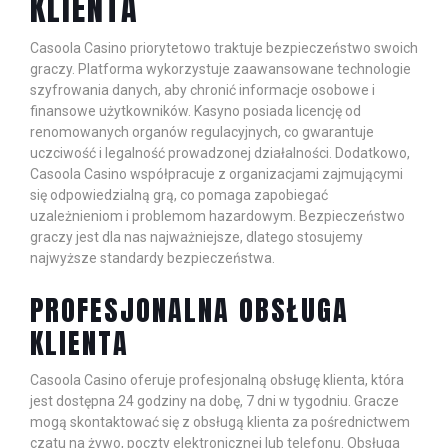
KLIENTA
Casoola Casino priorytetowo traktuje bezpieczeństwo swoich
graczy. Platforma wykorzystuje zaawansowane technologie
szyfrowania danych, aby chronić informacje osobowe i
finansowe użytkowników. Kasyno posiada licencję od
renomowanych organów regulacyjnych, co gwarantuje
uczciwość i legalność prowadzonej działalności. Dodatkowo,
Casoola Casino współpracuje z organizacjami zajmującymi
się odpowiedzialną grą, co pomaga zapobiegać
uzależnieniom i problemom hazardowym. Bezpieczeństwo
graczy jest dla nas najważniejsze, dlatego stosujemy
najwyższe standardy bezpieczeństwa.
PROFESJONALNA OBSŁUGA
KLIENTA
Casoola Casino oferuje profesjonalną obsługę klienta, która
jest dostępna 24 godziny na dobę, 7 dni w tygodniu. Gracze
mogą skontaktować się z obsługą klienta za pośrednictwem
czatu na żywo, poczty elektronicznej lub telefonu. Obsługa