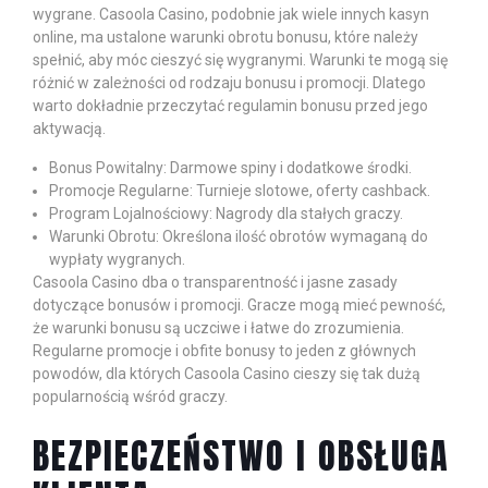
wygrane. Casoola Casino, podobnie jak wiele innych kasyn
online, ma ustalone warunki obrotu bonusu, które należy
spełnić, aby móc cieszyć się wygranymi. Warunki te mogą się
różnić w zależności od rodzaju bonusu i promocji. Dlatego
warto dokładnie przeczytać regulamin bonusu przed jego
aktywacją.
Bonus Powitalny: Darmowe spiny i dodatkowe środki.
Promocje Regularne: Turnieje slotowe, oferty cashback.
Program Lojalnościowy: Nagrody dla stałych graczy.
Warunki Obrotu: Określona ilość obrotów wymaganą do
wypłaty wygranych.
Casoola Casino dba o transparentność i jasne zasady
dotyczące bonusów i promocji. Gracze mogą mieć pewność,
że warunki bonusu są uczciwe i łatwe do zrozumienia.
Regularne promocje i obfite bonusy to jeden z głównych
powodów, dla których Casoola Casino cieszy się tak dużą
popularnością wśród graczy.
BEZPIECZEŃSTWO I OBSŁUGA