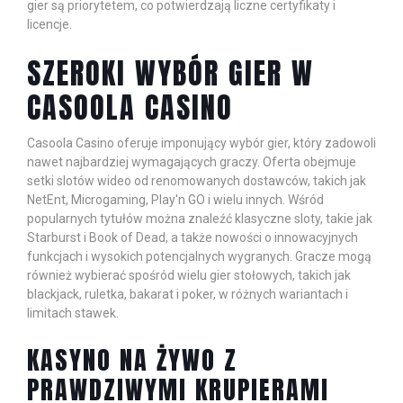
gier są priorytetem, co potwierdzają liczne certyfikaty i
licencje.
SZEROKI WYBÓR GIER W
CASOOLA CASINO
Casoola Casino oferuje imponujący wybór gier, który zadowoli
nawet najbardziej wymagających graczy. Oferta obejmuje
setki slotów wideo od renomowanych dostawców, takich jak
NetEnt, Microgaming, Play'n GO i wielu innych. Wśród
popularnych tytułów można znaleźć klasyczne sloty, takie jak
Starburst i Book of Dead, a także nowości o innowacyjnych
funkcjach i wysokich potencjalnych wygranych. Gracze mogą
również wybierać spośród wielu gier stołowych, takich jak
blackjack, ruletka, bakarat i poker, w różnych wariantach i
limitach stawek.
KASYNO NA ŻYWO Z
PRAWDZIWYMI KRUPIERAMI