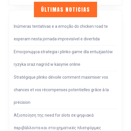
EMOCIONANTE
PARA
ÚLTIMAS NOTICIAS
EL
JUGADOR
Inúmeras tentativas e a emoção do chicken road te
DE
RITMO
esperam nesta jornada imprevisível e divertida
ACELERADO
Emocjonująca strategia i plinko game dla entuzjastów
ryzyka oraz nagród w kasynie online
Stratégique plinko dévoile comment maximiser vos
chances et vos récompenses potentielles grâce à la
précision
Αξιοποίηση της need for slots σε ψηφιακά
περιβάλλοντα και στοιχηματικές πλατφόρμες