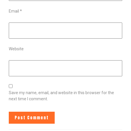
Email
*
Website
Save my name, email, and website in this browser for the
next time I comment.