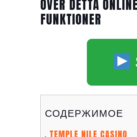
ÖVER DETTA ONLIN
FUNKTIONER
СОДЕРЖИМОЕ
TEMPLE NILE CASINO