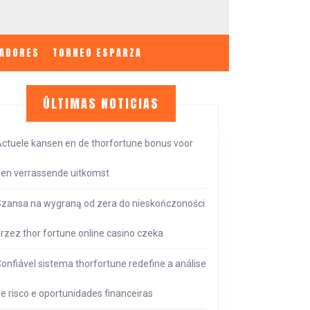
RADORES
TORNEO ESPARZA
ÚLTIMAS NOTICIAS
ctuele kansen en de thorfortune bonus voor
en verrassende uitkomst
zansa na wygraną od zera do nieskończoności
rzez thor fortune online casino czeka
onfiável sistema thorfortune redefine a análise
e risco e oportunidades financeiras