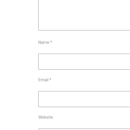
Name
*
Email
*
Website