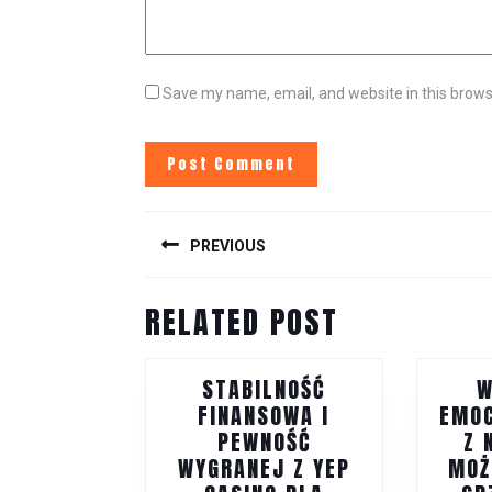
Save my name, email, and website in this brows
POST
NAVIGATION
PREVIOUS
Previous
RELATED POST
post:
STABILNOŚĆ
W
FINANSOWA I
EMOC
PEWNOŚĆ
Z 
WYGRANEJ Z YEP
MOŻ