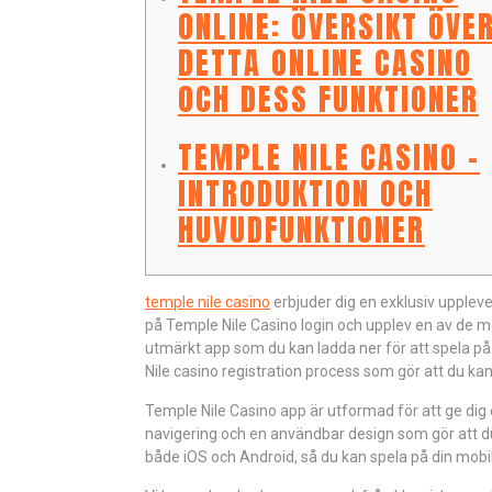
ONLINE: ÖVERSIKT ÖVE
DETTA ONLINE CASINO
OCH DESS FUNKTIONER
TEMPLE NILE CASINO –
INTRODUKTION OCH
HUVUDFUNKTIONER
temple nile casino
erbjuder dig en exklusiv upplevel
på Temple Nile Casino login och upplev en av de 
utmärkt app som du kan ladda ner för att spela på g
Nile casino registration process som gör att du kan
Temple Nile Casino app är utformad för att ge dig 
navigering och en användbar design som gör att du 
både iOS och Android, så du kan spela på din mobil 