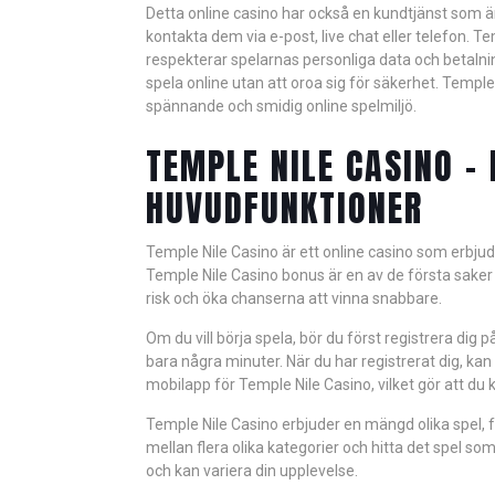
Detta online casino har också en kundtjänst som är
kontakta dem via e-post, live chat eller telefon. T
respekterar spelarnas personliga data och betalnings
spela online utan att oroa sig för säkerhet. Temple 
spännande och smidig online spelmiljö.
TEMPLE NILE CASINO –
HUVUDFUNKTIONER
Temple Nile Casino är ett online casino som erbjud
Temple Nile Casino bonus är en av de första saker
risk och öka chanserna att vinna snabbare.
Om du vill börja spela, bör du först registrera dig
bara några minuter. När du har registrerat dig, kan 
mobilapp för Temple Nile Casino, vilket gör att du k
Temple Nile Casino erbjuder en mängd olika spel, fr
mellan flera olika kategorier och hitta det spel som
och kan variera din upplevelse.