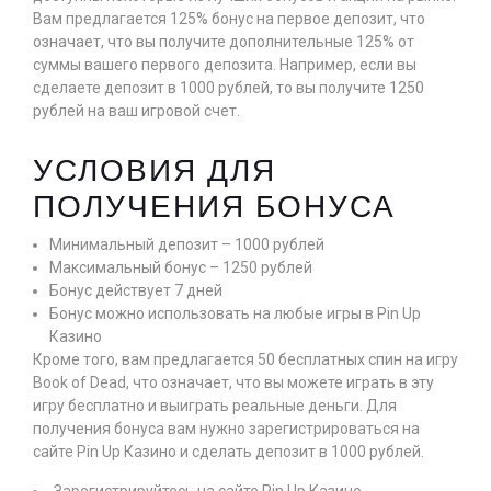
Вам предлагается 125% бонус на первое депозит, что
означает, что вы получите дополнительные 125% от
суммы вашего первого депозита. Например, если вы
сделаете депозит в 1000 рублей, то вы получите 1250
рублей на ваш игровой счет.
УСЛОВИЯ ДЛЯ
ПОЛУЧЕНИЯ БОНУСА
Минимальный депозит – 1000 рублей
Максимальный бонус – 1250 рублей
Бонус действует 7 дней
Бонус можно использовать на любые игры в Pin Up
Казино
Кроме того, вам предлагается 50 бесплатных спин на игру
Book of Dead, что означает, что вы можете играть в эту
игру бесплатно и выиграть реальные деньги. Для
получения бонуса вам нужно зарегистрироваться на
сайте Pin Up Казино и сделать депозит в 1000 рублей.