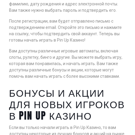
фамилию, дату рождения и адрес электронной почты.
Вам также нужно выбрать пароль и подтвердить его.
После регистрации, вам будет отправлено письмо с
подтверждением email. Откройте это письмо и нажмите
на ссылку, чтобы подтвердить свой аккаунт. Теперь вы
готовы начать играть в Pin Up Казино!
Вам доступны различные игровые автоматы, включая
слоты, рулетку, бинго и другие. Вы можете выбрать игру,
которая вам понравилась, и начать играть. Вам также
доступны различные бонусы и акции, которые могут
помочь вам начать играть с более высокими ставками.
БОНУСЫ И АКЦИИ
ДЛЯ НОВЫХ ИГРОКОВ
В PIN UP КАЗИНО
Если вы только начали играть в Pin Up Казино, то вам
доступны некоторые из лучших бонусов и акций на рынке.