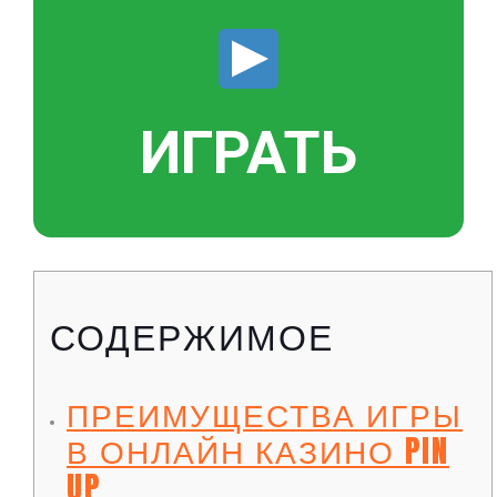
ИГРАТЬ
СОДЕРЖИМОЕ
ПРЕИМУЩЕСТВА ИГРЫ
В ОНЛАЙН КАЗИНО PIN
UP