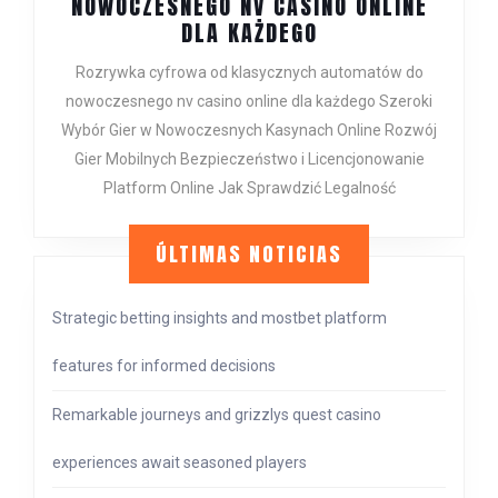
NOWOCZESNEGO NV CASINO ONLINE
ROZRYWKA
DLA KAŻDEGO
CYFROWA
Rozrywka cyfrowa od klasycznych automatów do
OD
nowoczesnego nv casino online dla każdego Szeroki
KLASYCZNYCH
Wybór Gier w Nowoczesnych Kasynach Online Rozwój
AUTOMATÓW
DO
Gier Mobilnych Bezpieczeństwo i Licencjonowanie
NOWOCZESNEGO
Platform Online Jak Sprawdzić Legalność
NV
CASINO
ÚLTIMAS NOTICIAS
ONLINE
DLA
KAŻDEGO
Strategic betting insights and mostbet platform
features for informed decisions
Remarkable journeys and grizzlys quest casino
experiences await seasoned players