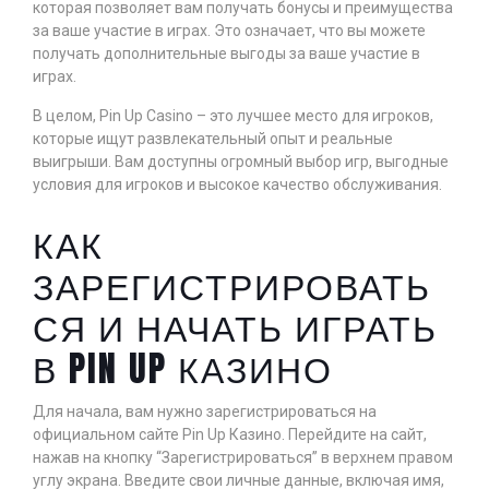
которая позволяет вам получать бонусы и преимущества
за ваше участие в играх. Это означает, что вы можете
получать дополнительные выгоды за ваше участие в
играх.
В целом, Pin Up Casino – это лучшее место для игроков,
которые ищут развлекательный опыт и реальные
выигрыши. Вам доступны огромный выбор игр, выгодные
условия для игроков и высокое качество обслуживания.
КАК
ЗАРЕГИСТРИРОВАТЬ
СЯ И НАЧАТЬ ИГРАТЬ
В PIN UP КАЗИНО
Для начала, вам нужно зарегистрироваться на
официальном сайте Pin Up Казино. Перейдите на сайт,
нажав на кнопку “Зарегистрироваться” в верхнем правом
углу экрана. Введите свои личные данные, включая имя,