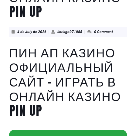
PIN UP
4
lloriago071088
4 de July de 2026
|
lloriago071088
|
0 Comment
de
July
ПИН АП КАЗИНО
de
2026
ОФИЦИАЛЬНЫЙ
САЙТ – ИГРАТЬ В
ОНЛАЙН КАЗИНО
PIN UP