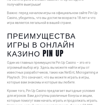
получайте выигрыши!
Важно: перед началом игры на официальном сайте Pin Up
Casino, убедитесь, что вы достигли возраста 18 лет и что
игра является легальной в вашей стране.
ПРЕИМУЩЕСТВА
ИГРЫ В ОНЛАЙН
КАЗИНО PIN UP
Один из главных преимуществ Pin Up Casino – это его
огромный выбор игр. Здесь вы можете найти игры от
известных разработчиков, таких как NetEnt, Microgaming и
Playtech. Это означает, что вы можете играть в игры,
которые вам знакомы и которые вы любите.
Кроме того, Pin Up Casino предлагает выгодные условия
для игроков. Вам доступны различные бонусы и акции,
которые помогут вам начать играть и продолжать играть.