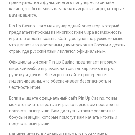
преимущества и функции этого популярного онлайн-
казино, чтобы помочь вам начать играть в игры, которые
вам нравятся.
Pin Up Casino – это международный оператор, который
предлагает игрокам из многих стран мира возможность
играть в онлайн-казино. Сайт доступен на русском языке,
что делает его доступным для игроков из России и других
стран, где русский язык является официальным.
Официальный сайт Pin Up Casino предлагает игрокам
широкий выбор игр, включая слоты, карточные игры,
рулетку и другие. Все игры на сайте проверены и
лицензированы, что обеспечивает безопасность и
честность игры.
Если вы ищете официальный сайт Pin Up Casino, то вы
можете начать играть в игры, которые вам нравятся, и
получать выигрыши. Вам доступны также различные
бонусы и акции, которые помогут вам начать играть и
получать выигрыши.
Начните играть в онлайн-казино Pin Up сегодня и