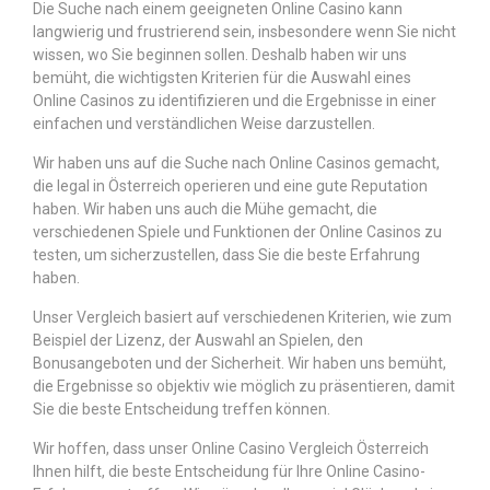
Die Suche nach einem geeigneten Online Casino kann
langwierig und frustrierend sein, insbesondere wenn Sie nicht
wissen, wo Sie beginnen sollen. Deshalb haben wir uns
bemüht, die wichtigsten Kriterien für die Auswahl eines
Online Casinos zu identifizieren und die Ergebnisse in einer
einfachen und verständlichen Weise darzustellen.
Wir haben uns auf die Suche nach Online Casinos gemacht,
die legal in Österreich operieren und eine gute Reputation
haben. Wir haben uns auch die Mühe gemacht, die
verschiedenen Spiele und Funktionen der Online Casinos zu
testen, um sicherzustellen, dass Sie die beste Erfahrung
haben.
Unser Vergleich basiert auf verschiedenen Kriterien, wie zum
Beispiel der Lizenz, der Auswahl an Spielen, den
Bonusangeboten und der Sicherheit. Wir haben uns bemüht,
die Ergebnisse so objektiv wie möglich zu präsentieren, damit
Sie die beste Entscheidung treffen können.
Wir hoffen, dass unser Online Casino Vergleich Österreich
Ihnen hilft, die beste Entscheidung für Ihre Online Casino-