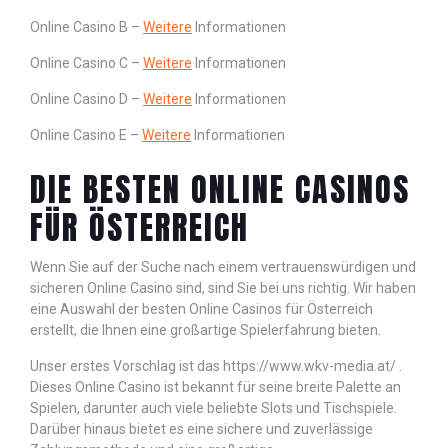
Online Casino B –
Weitere
Informationen
Online Casino C –
Weitere
Informationen
Online Casino D –
Weitere
Informationen
Online Casino E –
Weitere
Informationen
DIE BESTEN ONLINE CASINOS
FÜR ÖSTERREICH
Wenn Sie auf der Suche nach einem vertrauenswürdigen und
sicheren Online Casino sind, sind Sie bei uns richtig. Wir haben
eine Auswahl der besten Online Casinos für Österreich
erstellt, die Ihnen eine großartige Spielerfahrung bieten.
Unser erstes Vorschlag ist das https://www.wkv-media.at/ .
Dieses Online Casino ist bekannt für seine breite Palette an
Spielen, darunter auch viele beliebte Slots und Tischspiele.
Darüber hinaus bietet es eine sichere und zuverlässige