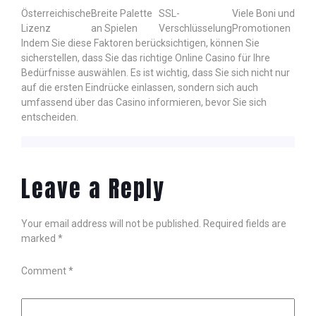
Österreichische
Breite Palette
SSL-
Viele Boni und
Lizenz
an Spielen
Verschlüsselung
Promotionen
Indem Sie diese Faktoren berücksichtigen, können Sie
sicherstellen, dass Sie das richtige Online Casino für Ihre
Bedürfnisse auswählen. Es ist wichtig, dass Sie sich nicht nur
auf die ersten Eindrücke einlassen, sondern sich auch
umfassend über das Casino informieren, bevor Sie sich
entscheiden.
Leave a Reply
Your email address will not be published.
Required fields are
marked
*
Comment
*