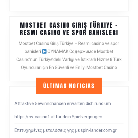
LOGIN
AND
ACCOUNT
MOSTBET CASINO GIRIŞ TÜRKIYE –
ACCESS
MOSTB
RESMI CASINO VE SPOR BAHISLERI
CASIN
Mostbet Casino Giriş Türkiye – Resmi casino ve spor
GIRIŞ
bahisleri
OYNAMAK Содержимое Mostbet
TÜRKI
Casino’nun Türkiye’deki Varlığı ve İstikrarlı Hizmeti Türk
–
RESMI
Oyuncular için En Güvenli ve En İyi Mostbet Casino
CASIN
VE
ÚLTIMAS NOTICIAS
SPOR
BAHISL
Attraktive Gewinnchancen erwarten dich rund um
https://nv-casino1.at für dein Spielvergnügen
Επιτυχημένες μεταλύσεις γης με spin-lander.com.gr