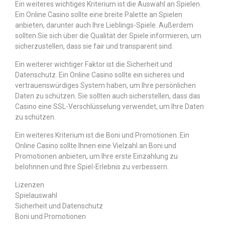
Ein weiteres wichtiges Kriterium ist die Auswahl an Spielen.
Ein Online Casino sollte eine breite Palette an Spielen
anbieten, darunter auch Ihre Lieblings-Spiele. Außerdem
sollten Sie sich über die Qualität der Spiele informieren, um
sicherzustellen, dass sie fair und transparent sind.
Ein weiterer wichtiger Faktor ist die Sicherheit und
Datenschutz. Ein Online Casino sollte ein sicheres und
vertrauenswürdiges System haben, um Ihre persönlichen
Daten zu schützen. Sie sollten auch sicherstellen, dass das
Casino eine SSL-Verschlüsselung verwendet, um Ihre Daten
zu schützen.
Ein weiteres Kriterium ist die Boni und Promotionen. Ein
Online Casino sollte Ihnen eine Vielzahl an Boni und
Promotionen anbieten, um Ihre erste Einzahlung zu
belohnnen und Ihre Spiel-Erlebnis zu verbessern.
Lizenzen
Spielauswahl
Sicherheit und Datenschutz
Boni und Promotionen