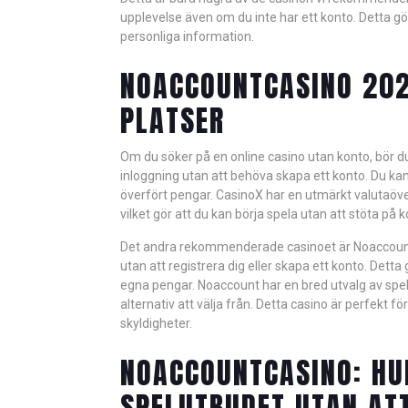
upplevelse även om du inte har ett konto. Detta gör
personliga information.
NOACCOUNTCASINO 20
PLATSER
Om du söker på en online casino utan konto, bör d
inloggning utan att behöva skapa ett konto. Du kan 
överfört pengar. CasinoX har en utmärkt valutaöv
vilket gör att du kan börja spela utan att stöta på
Det andra rekommenderade casinoet är Noaccount, 
utan att registrera dig eller skapa ett konto. Detta 
egna pengar. Noaccount har en bred utvalg av spel, i
alternativ att välja från. Detta casino är perfekt f
skyldigheter.
NOACCOUNTCASINO: HU
SPELUTBUDET UTAN AT