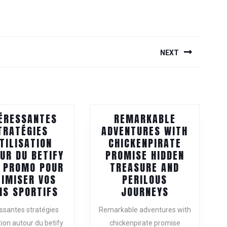
NEXT
Next
post:
ÉRESSANTES
REMARKABLE
TRATÉGIES
ADVENTURES WITH
TILISATION
CHICKENPIRATE
UR DU BETIFY
PROMISE HIDDEN
 PROMO POUR
TREASURE AND
TIMISER VOS
PERILOUS
INTÉRESSANTES
REMARKABL
IS SPORTIFS
JOURNEYS
STRATÉGIES
ADVENTURE
essantes stratégies
Remarkable adventures with
DUTILISATION
WITH
ation autour du betify
chickenpirate promise