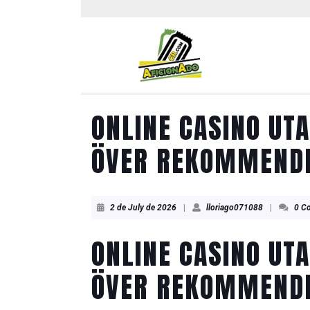
Skip
to
content
Skip
to
content
ONLINE CASINO UTA
ÖVER REKOMMENDE
2
lloriago071
2 de July de 2026
|
lloriago071088
|
0 C
de
July
ONLINE CASINO UTA
de
2026
ÖVER REKOMMENDE