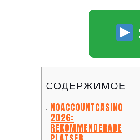
СОДЕРЖИМОЕ
NOACCOUNTCASINO
2026:
REKOMMENDERADE
PLATSER