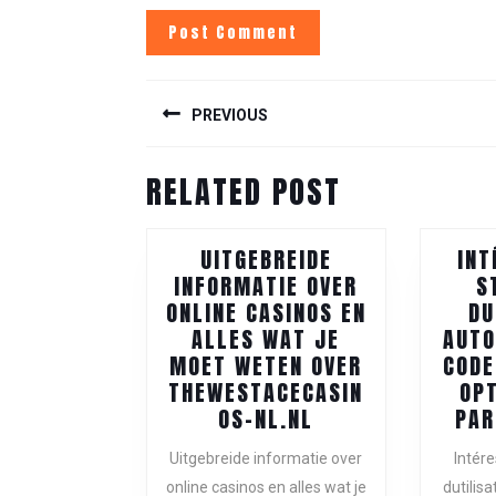
POST
NAVIGATION
PREVIOUS
Previous
RELATED POST
post:
UITGEBREIDE
INT
INFORMATIE OVER
S
ONLINE CASINOS EN
DU
ALLES WAT JE
AUTO
MOET WETEN OVER
CODE
THEWESTACECASIN
OP
UITGEBREIDE
OS-NL.NL
PAR
INFORMATIE
Uitgebreide informatie over
Intér
OVER
online casinos en alles wat je
dutilis