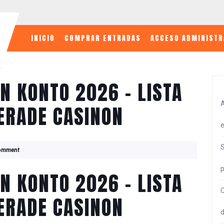
INICIO
COMPRAR ENTRADAS
ACCESO ADMINIST
N KONTO 2026 – LISTA
A
RADE CASINON
e
S
088
omment
p
N KONTO 2026 – LISTA
C
RADE CASINON
d