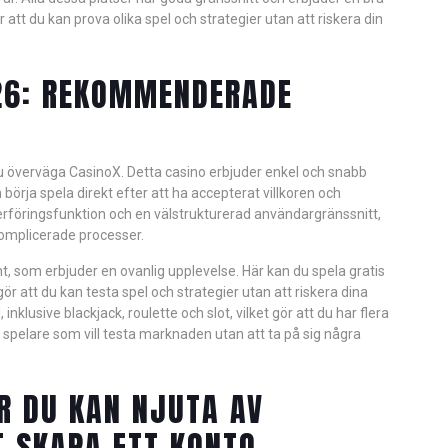
 att du kan prova olika spel och strategier utan att riskera din
26: REKOMMENDERADE
u överväga CasinoX. Detta casino erbjuder enkel och snabb
börja spela direkt efter att ha accepterat villkoren och
erföringsfunktion och en välstrukturerad användargränssnitt,
 komplicerade processer.
som erbjuder en ovanlig upplevelse. Här kan du spela gratis
gör att du kan testa spel och strategier utan att riskera dina
nklusive blackjack, roulette och slot, vilket gör att du har flera
ör spelare som vill testa marknaden utan att ta på sig några
R DU KAN NJUTA AV
T SKAPA ETT KONTO