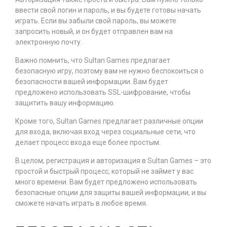
ввести свой логин и пароль, и вы будете готовы начать
играть. Если вы забыли свой пароль, вы можете
запросить новый, и он будет отправлен вам на
электронную почту.
Важно помнить, что Sultan Games предлагает
безопасную игру, поэтому вам не нужно беспокоиться о
безопасности вашей информации. Вам будет
предложено использовать SSL-шифрование, чтобы
защитить вашу информацию.
Кроме того, Sultan Games предлагает различные опции
для входа, включая вход через социальные сети, что
делает процесс входа еще более простым.
В целом, регистрация и авторизация в Sultan Games – это
простой и быстрый процесс, который не займет у вас
много времени. Вам будет предложено использовать
безопасные опции для защиты вашей информации, и вы
сможете начать играть в любое время.