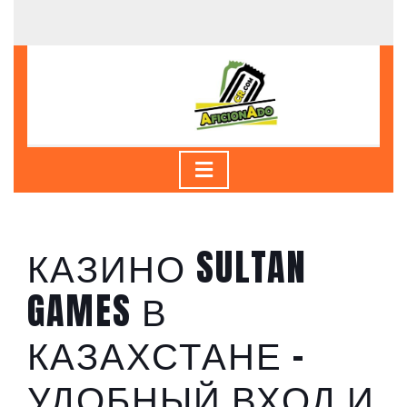
Skip
to
content
Skip
to
content
Open
Button
КАЗИНО SULTAN
GAMES В
КАЗАХСТАНЕ –
УДОБНЫЙ ВХОД И