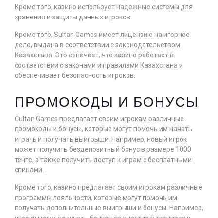
Кроме того, казино использует надежные системы для
хранения и защиты данных игроков.
Кроме того, Sultan Games имеет лицензию на игорное
дело, выдана в соответствии с законодательством
Казахстана. Это означает, что казино работает в
соответствии с законами и правилами Казахстана и
обеспечивает безопасность игроков.
ПРОМОКОДЫ И БОНУСЫ
Сultan Games предлагает своим игрокам различные
промокоды и бонусы, которые могут помочь им начать
играть и получать выигрыши. Например, новый игрок
может получить бездепозитный бонус в размере 1000
тенге, а также получить доступ к играм с бесплатными
спинами.
Кроме того, казино предлагает своим игрокам различные
программы лояльности, которые могут помочь им
получать дополнительные выигрыши и бонусы. Например,