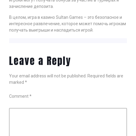
игроки могут получать бонусы за участие в турнирах и
зачисление депозита.
В целом, игра в казино Sultan Games – это безопасное и
интересное развлечение, которое может помочь игрокам
получать выигрыши и насладиться игрой.
Leave a Reply
Your email address will not be published.
Required fields are
marked
*
Comment
*