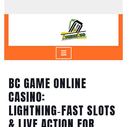
Skip
to
content
Skip
to
content
Open
Button
BC GAME ONLINE
CASINO:
LIGHTNING‑FAST SLOTS
& LIVE ACTION FOR