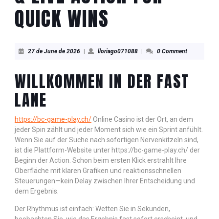
QUICK WINS
27
lloriago071088
27 de June de 2026
|
lloriago071088
|
0 Comment
de
June
WILLKOMMEN IN DER FAST
de
2026
LANE
https://bc-game-play.ch/
Online Casino ist der Ort, an dem
jeder Spin zählt und jeder Moment sich wie ein Sprint anfühlt.
Wenn Sie auf der Suche nach sofortigen Nervenkitzeln sind,
ist die Plattform-Website unter https://bc-game-play.ch/ der
Beginn der Action. Schon beim ersten Klick erstrahlt Ihre
Oberfläche mit klaren Grafiken und reaktionsschnellen
Steuerungen—kein Delay zwischen Ihrer Entscheidung und
dem Ergebnis.
Der Rhythmus ist einfach: Wetten Sie in Sekunden,