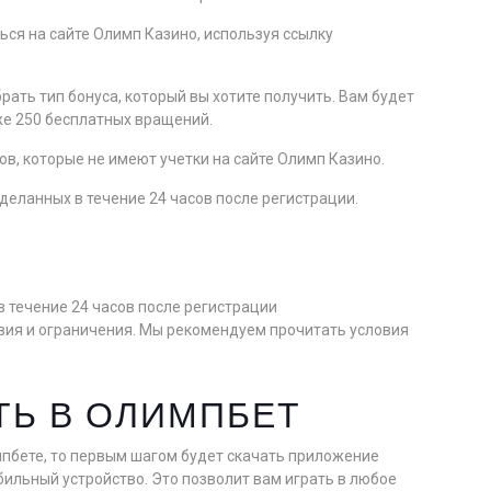
ься на сайте Олимп Казино, используя ссылку
ать тип бонуса, который вы хотите получить. Вам будет
кже 250 бесплатных вращений.
ов, которые не имеют учетки на сайте Олимп Казино.
сделанных в течение 24 часов после регистрации.
в течение 24 часов после регистрации
овия и ограничения. Мы рекомендуем прочитать условия
АТЬ В ОЛИМПБЕТ
мпбете, то первым шагом будет скачать приложение
бильный устройство. Это позволит вам играть в любое