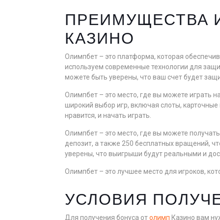
ПРЕИМУЩЕСТВА 
КАЗИНО
Олимпбет – это платформа, которая обеспечи
используем современные технологии для защи
можете быть уверены, что ваш счет будет за
Олимпбет – это место, где вы можете играть н
широкий выбор игр, включая слоты, карточные 
нравится, и начать играть.
Олимпбет – это место, где вы можете получат
депозит, а также 250 бесплатных вращений, ч
уверены, что выигрыши будут реальными и до
Олимпбет – это лучшее место для игроков, ко
УСЛОВИЯ ПОЛУЧ
Для получения бонуса от
олимп
Казино вам ну