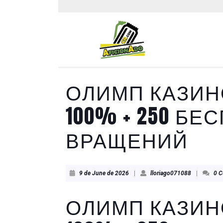
Skip
to
content
Skip
to
content
ОЛИМП КАЗИНО
100% + 250 Б
ВРАЩЕНИЙ
9
lloriago071
9 de June de 2026
|
lloriago071088
|
0 
de
June
ОЛИМП КАЗИНО
de
2026