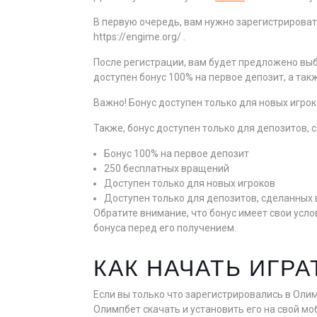
В первую очередь, вам нужно зарегистрироват
https://engime.org/ .
После регистрации, вам будет предложено выбр
доступен бонус 100% на первое депозит, а та
Важно! Бонус доступен только для новых игрок
Также, бонус доступен только для депозитов, 
Бонус 100% на первое депозит
250 бесплатных вращений
Доступен только для новых игроков
Доступен только для депозитов, сделанных 
Обратите внимание, что бонус имеет свои усл
бонуса перед его получением.
КАК НАЧАТЬ ИГР
Если вы только что зарегистрировались в Оли
Олимпбет скачать и установить его на свой мо