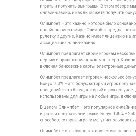
играть и получать выигрыши. В этом обзоре м
онлайн-казино, и как вы можете получить бону
Олимпбет – это казино, которое было основано 
онлайн-казино в мире. Олимпбет предлагает иг
рулетку и другие. Казино имеет лицензию на и
ассоциации онлайн-казино.
Олимпбет предлагает своим игрокам нескольк
версию и приложение для компьютера. Казино 
включая банковские карты, электронные деньги
Олимпбет предлагает игрокам несколько бонус
Бонус 100% – это бонус, который игрок получае
вращений – это бонус, который игрок получает,
использованы для игры на любые игры, включая
В целом, Олимпбет – это популярное онлайн-к
играть и получать выигрыши. Бонус 100% + 250
способов, которые игроки могут использовать
Олимпбет – это казино, которое стоит вашего 