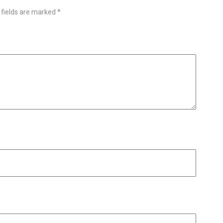
 fields are marked
*