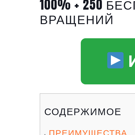
100% + 250 Б
ВРАЩЕНИЙ
СОДЕРЖИМОЕ
ПРЕИМУЩЕСТВА