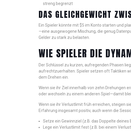
streng begrenzt
DAS GLEICHGEWICHT ZWI
Ein Spieler könnte mit $5 im Konto starten und pl
—eine ausgewogene Mischung, die genug Datenpunk
Gelder zu stark zu belasten.
WIE SPIELER DIE DYNA
Der Schlüssel zu kurzen, aufregenden Phasen lieg
aufrechtzuerhalten. Spieler setzen oft Taktiken wi
dem Drehen ein.
Wenn sie ihr Ziel innerhalb von zehn Drehungen e
oder wechseln zu einem anderen Spiel—damit blei
Wenn sie ihr Verlustlimit früh erreichen, steigen s
Erfahrung insgesamt positiv, auch wenn die Sessi
Setze ein Gewinnziel (z.B. das Doppelte deines 
Lege ein Verlustlimit fest (z.B. bei einem Verlu