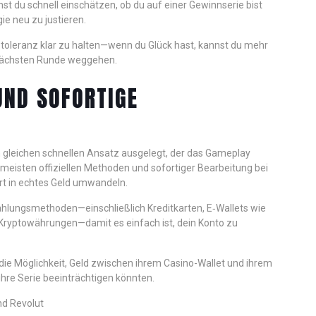
nnst du schnell einschätzen, ob du auf einer Gewinnserie bist
ie neu zu justieren.
ikotoleranz klar zu halten—wenn du Glück hast, kannst du mehr
r nächsten Runde weggehen.
UND SOFORTIGE
 gleichen schnellen Ansatz ausgelegt, der das Gameplay
 meisten offiziellen Methoden und sofortiger Bearbeitung bei
ort in echtes Geld umwandeln.
Zahlungsmethoden—einschließlich Kreditkarten, E‑Wallets wie
 Kryptowährungen—damit es einfach ist, dein Konto zu
die Möglichkeit, Geld zwischen ihrem Casino-Wallet und ihrem
re Serie beeinträchtigen könnten.
nd Revolut