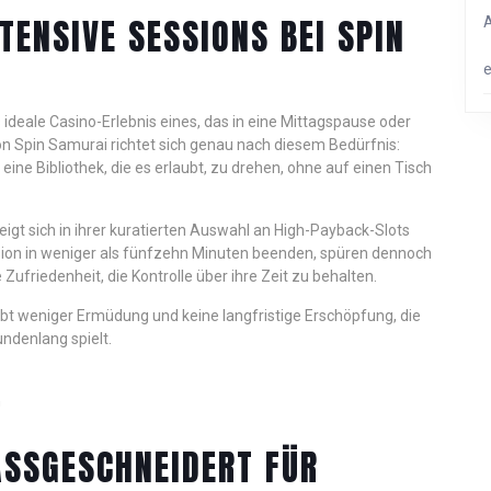
ENSIVE SESSIONS BEI SPIN
A
e
 ideale Casino-Erlebnis eines, das in eine Mittagspause oder
on Spin Samurai richtet sich genau nach diesem Bedürfnis:
ine Bibliothek, die es erlaubt, zu drehen, ohne auf einen Tisch
eigt sich in ihrer kuratierten Auswahl an High-Payback-Slots
ession in weniger als fünfzehn Minuten beenden, spüren dennoch
ufriedenheit, die Kontrolle über ihre Zeit zu behalten.
gibt weniger Ermüdung und keine langfristige Erschöpfung, die
ndenlang spielt.
n
SSGESCHNEIDERT FÜR S