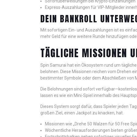
Sofortüberweisungen bei Krypto-Einzahlungen
Express-Auszahlungen für VIP-Mitglieder inner
DEIN BANKROLL UNTERWE
Mit sofortigen Ein- und Auszahlungen ist es einfa
mehr Geld für eine weitere Runde hinzufügen od
TÄGLICHE MISSIONEN U
Spin Samurai hat ein Ökosystem rund um tägliche
belohnen. Diese Missionen reichen vom Drehen e
bestimmter Symbole oder dem Abschließen von M
Die Belohnungen sind sofort verfügbar—kostenlos
lassen es wie ein Mini-Spiel innerhalb des Hauptsp
Dieses System sorgt dafür, dass Spieler jeden Ta
großen Ziel, einen Jackpot zu knacken, hat.
Missionen wie „Drehe 50 Walzen für 50 Free Spins
Wöchentliche Herausforderungen bieten größer
Fortschrittsbalken geben sofortiges visuelles