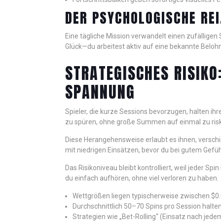
DER PSYCHOLOGISCHE REI
Eine tägliche Mission verwandelt einen zufälligen S
Glück—du arbeitest aktiv auf eine bekannte Beloh
STRATEGISCHES RISIKO:
PANNUNG
Spieler, die kurze Sessions bevorzugen, halten i
zu spüren, ohne große Summen auf einmal zu risk
Diese Herangehensweise erlaubt es ihnen, verschi
mit niedrigen Einsätzen, bevor du bei gutem Gefüh
Das Risikoniveau bleibt kontrolliert, weil jeder Spi
du einfach aufhören, ohne viel verloren zu haben.
Wettgrößen liegen typischerweise zwischen $0.
Durchschnittlich 50–70 Spins pro Session halten
Strategien wie „Bet-Rolling“ (Einsatz nach jed