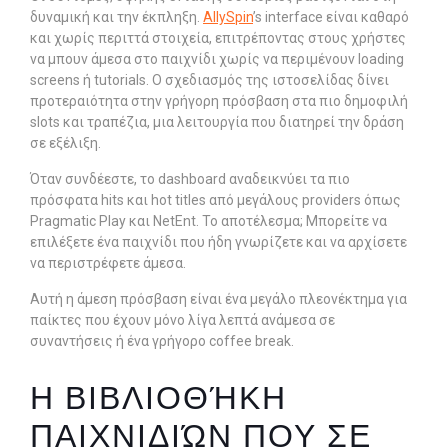
δυναμική και την έκπληξη.
AllySpin
’s interface είναι καθαρό
και χωρίς περιττά στοιχεία, επιτρέποντας στους χρήστες
να μπουν άμεσα στο παιχνίδι χωρίς να περιμένουν loading
screens ή tutorials. Ο σχεδιασμός της ιστοσελίδας δίνει
προτεραιότητα στην γρήγορη πρόσβαση στα πιο δημοφιλή
slots και τραπέζια, μια λειτουργία που διατηρεί την δράση
σε εξέλιξη.
Όταν συνδέεστε, το dashboard αναδεικνύει τα πιο
πρόσφατα hits και hot titles από μεγάλους providers όπως
Pragmatic Play και NetEnt. Το αποτέλεσμα; Μπορείτε να
επιλέξετε ένα παιχνίδι που ήδη γνωρίζετε και να αρχίσετε
να περιστρέφετε άμεσα.
Αυτή η άμεση πρόσβαση είναι ένα μεγάλο πλεονέκτημα για
παίκτες που έχουν μόνο λίγα λεπτά ανάμεσα σε
συναντήσεις ή ένα γρήγορο coffee break.
Η ΒΙΒΛΙΟΘΉΚΗ
ΠΑΙΧΝΙΔΙΏΝ ΠΟΥ ΣΕ