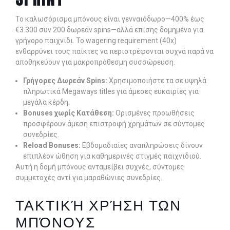
Το καλωσόρισμα μπόνους είναι γενναιόδωρο—400% έως
€3.300 συν 200 δωρεάν spins—αλλά επίσης δομημένο για
γρήγορο παιχνίδι. Το wagering requirement (40x)
ενθαρρύνει τους παίκτες να περιστρέφονται συχνά παρά να
αποθηκεύουν για μακροπρόθεσμη συσσώρευση.
Γρήγορες Δωρεάν Spins:
Χρησιμοποιήστε τα σε υψηλά
πληρωτικά Megaways titles για άμεσες ευκαιρίες για
μεγάλα κέρδη.
Bonuses χωρίς Κατάθεση:
Ορισμένες προωθήσεις
προσφέρουν άμεση επιστροφή χρημάτων σε σύντομες
συνεδρίες.
Reload Bonuses:
Εβδομαδιαίες αναπληρώσεις δίνουν
επιπλέον ώθηση για καθημερινές στιγμές παιχνιδιού.
Αυτή η δομή μπόνους ανταμείβει συχνές, σύντομες
συμμετοχές αντί για μαραθώνιες συνεδρίες.
ΤΑΚΤΙΚΉ ΧΡΉΣΗ ΤΩΝ
ΜΠΌΝΟΥΣ