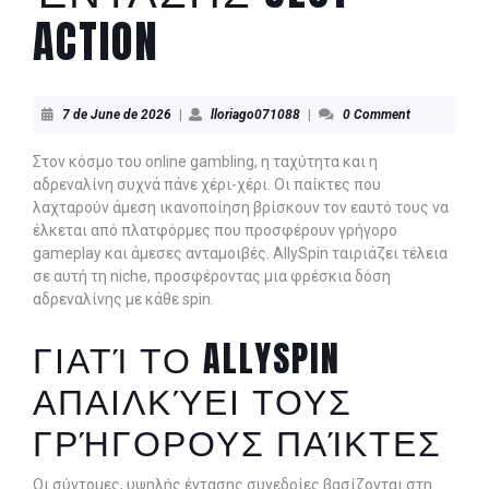
ACTION
7
lloriago071088
7 de June de 2026
|
lloriago071088
|
0 Comment
de
June
Στον κόσμο του online gambling, η ταχύτητα και η
de
αδρεναλίνη συχνά πάνε χέρι-χέρι. Οι παίκτες που
2026
λαχταρούν άμεση ικανοποίηση βρίσκουν τον εαυτό τους να
έλκεται από πλατφόρμες που προσφέρουν γρήγορο
gameplay και άμεσες ανταμοιβές. AllySpin ταιριάζει τέλεια
σε αυτή τη niche, προσφέροντας μια φρέσκια δόση
αδρεναλίνης με κάθε spin.
ΓΙΑΤΊ ΤΟ ALLYSPIN
ΑΠΑΙΛΚΎΕΙ ΤΟΥΣ
ΓΡΉΓΟΡΟΥΣ ΠΑΊΚΤΕΣ
Οι σύντομες, υψηλής έντασης συνεδρίες βασίζονται στη