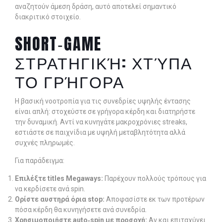
αναζητούν άμεση δράση, αυτό αποτελεί σημαντικό
διακριτικό στοιχείο.
SHORT‑GAME
ΣΤΡΑΤΗΓΙΚΉ: ΧΤΎΠΑ
ΤΟ ΓΡΉΓΟΡΑ
Η βασική νοοτροπία για τις συνεδρίες υψηλής έντασης
είναι απλή: στοχεύστε σε γρήγορα κέρδη και διατηρήστε
την δυναμική. Αντί να κυνηγάτε μακροχρόνιες streaks,
εστιάστε σε παιχνίδια με υψηλή μεταβλητότητα αλλά
συχνές πληρωμές.
Για παράδειγμα:
Επιλέξτε titles Megaways:
Παρέχουν πολλούς τρόπους για
να κερδίσετε ανά spin.
Ορίστε αυστηρά όρια stop:
Αποφασίστε εκ των προτέρων
πόσα κέρδη θα κυνηγήσετε ανά συνεδρία.
Χρησιμοποιήστε auto‑spin με προσοχή:
Αν και επιταχύνει