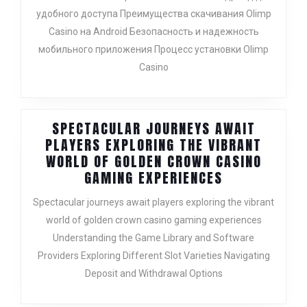
ИГРАМ
удобного доступа Преимущества скачивания Olimp
РАСТЕТ
ВМЕСТЕ
Casino на Android Безопасность и надежность
С
мобильного приложения Процесс установки Olimp
ВОЗМОЖ
Casino
OLIMP
CASINO
СКАЧАТЬ
SPECTACULAR JOURNEYS AWAIT
НА
PLAYERS EXPLORING THE VIBRANT
АНДРОИ
WORLD OF GOLDEN CROWN CASINO
ДЛЯ
SPECTACULA
GAMING EXPERIENCES
УДОБНО
JOURNEYS
ДОСТУП
Spectacular journeys await players exploring the vibrant
AWAIT
world of golden crown casino gaming experiences
PLAYERS
Understanding the Game Library and Software
EXPLORING
THE
Providers Exploring Different Slot Varieties Navigating
VIBRANT
Deposit and Withdrawal Options
WORLD