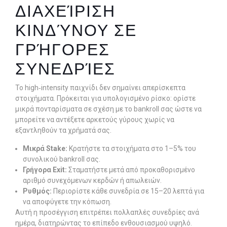
ΔΙΑΧΕΊΡΙΣΗ
ΚΙΝΔΎΝΟΥ ΣΕ
ΓΡΉΓΟΡΕΣ
ΣΥΝΕΔΡΊΕΣ
Το high‑intensity παιχνίδι δεν σημαίνει απερίσκεπτα
στοιχήματα. Πρόκειται για υπολογισμένο ρίσκο: ορίστε
μικρά πονταρίσματα σε σχέση με το bankroll σας ώστε να
μπορείτε να αντέξετε αρκετούς γύρους χωρίς να
εξαντληθούν τα χρήματά σας.
Μικρά Stake:
Κρατήστε τα στοιχήματα στο 1–5% του
συνολικού bankroll σας.
Γρήγορα Exit:
Σταματήστε μετά από προκαθορισμένο
αριθμό συνεχόμενων κερδών ή απωλειών.
Ρυθμός:
Περιορίστε κάθε συνεδρία σε 15–20 λεπτά για
να αποφύγετε την κόπωση.
Αυτή η προσέγγιση επιτρέπει πολλαπλές συνεδρίες ανά
ημέρα, διατηρώντας το επίπεδο ενθουσιασμού υψηλό.