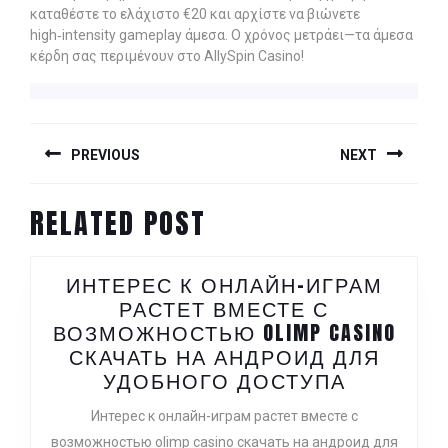
καταθέστε το ελάχιστο €20 και αρχίστε να βιώνετε
high‑intensity gameplay άμεσα. Ο χρόνος μετράει—τα άμεσα
κέρδη σας περιμένουν στο AllySpin Casino!
POST
PREVIOUS
NEXT
NAVIGATION
Previous
Next
RELATED POST
post:
post:
ИНТЕРЕС К ОНЛАЙН-ИГРАМ
РАСТЕТ ВМЕСТЕ С
ВОЗМОЖНОСТЬЮ OLIMP CASINO
СКАЧАТЬ НА АНДРОИД ДЛЯ
ИНТЕРЕ
УДОБНОГО ДОСТУПА
К
Интерес к онлайн-играм растет вместе с
ОНЛАЙН
возможностью olimp casino скачать на андроид для