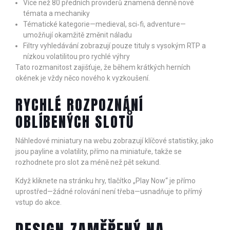
Více než 80 předních providerů znamená denně nové
témata a mechaniky
Tématické kategorie—medieval, sci‑fi, adventure—
umožňují okamžitě změnit náladu
Filtry vyhledávání zobrazují pouze tituly s vysokým RTP a
nízkou volatilitou pro rychlé výhry
Tato rozmanitost zajišťuje, že během krátkých herních
okének je vždy něco nového k vyzkoušení.
RYCHLÉ ROZPOZNÁNÍ
OBLÍBENÝCH SLOTŮ
Náhledové miniatury na webu zobrazují klíčové statistiky, jako
jsou payline a volatility, přímo na miniatuře, takže se
rozhodnete pro slot za méně než pět sekund.
Když kliknete na stránku hry, tlačítko „Play Now“ je přímo
uprostřed—žádné rolování není třeba—usnadňuje to přímý
vstup do akce.