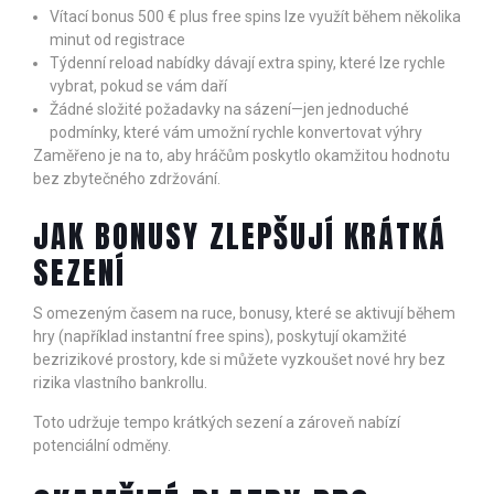
Vítací bonus 500 € plus free spins lze využít během několika
minut od registrace
Týdenní reload nabídky dávají extra spiny, které lze rychle
vybrat, pokud se vám daří
Žádné složité požadavky na sázení—jen jednoduché
podmínky, které vám umožní rychle konvertovat výhry
Zaměřeno je na to, aby hráčům poskytlo okamžitou hodnotu
bez zbytečného zdržování.
JAK BONUSY ZLEPŠUJÍ KRÁTKÁ
SEZENÍ
S omezeným časem na ruce, bonusy, které se aktivují během
hry (například instantní free spins), poskytují okamžité
bezrizikové prostory, kde si můžete vyzkoušet nové hry bez
rizika vlastního bankrollu.
Toto udržuje tempo krátkých sezení a zároveň nabízí
potenciální odměny.