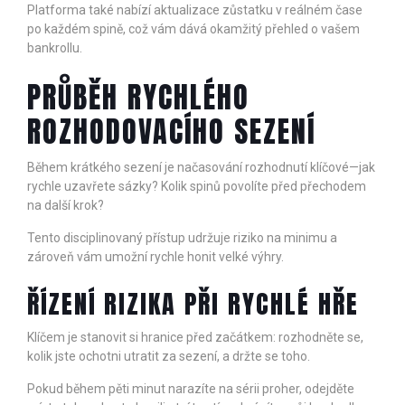
Platforma také nabízí aktualizace zůstatku v reálném čase
po každém spině, což vám dává okamžitý přehled o vašem
bankrollu.
PRŮBĚH RYCHLÉHO
ROZHODOVACÍHO SEZENÍ
Během krátkého sezení je načasování rozhodnutí klíčové—jak
rychle uzavřete sázky? Kolik spinů povolíte před přechodem
na další krok?
Tento disciplinovaný přístup udržuje riziko na minimu a
zároveň vám umožní rychle honit velké výhry.
ŘÍZENÍ RIZIKA PŘI RYCHLÉ HŘE
Klíčem je stanovit si hranice před začátkem: rozhodněte se,
kolik jste ochotni utratit za sezení, a držte se toho.
Pokud během pěti minut narazíte na sérii proher, odejděte