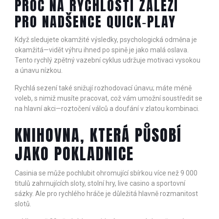
PROČ NA RYCHLOSTI ZÁLEŽÍ
PRO NADŠENCE QUICK‑PLAY
Když sledujete okamžité výsledky, psychologická odměna je
okamžitá—vidět výhru ihned po spině je jako malá oslava.
Tento rychlý zpětný vazební cyklus udržuje motivaci vysokou
a únavu nízkou.
Rychlá sezení také snižují rozhodovací únavu; máte méně
voleb, s nimiž musíte pracovat, což vám umožní soustředit se
na hlavní akci—roztočení válců a doufání v zlatou kombinaci.
KNIHOVNA, KTERÁ PŮSOBÍ
JAKO POKLADNICE
Casinia se může pochlubit ohromující sbírkou více než 9 000
titulů zahrnujících sloty, stolní hry, live casino a sportovní
sázky. Ale pro rychlého hráče je důležitá hlavně rozmanitost
slotů.