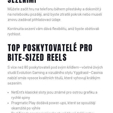
Můžete začít hru na telefonu během přestávky a dokončit ji
na notebooku později, aniž byste ztratili pokrok nebo museli
znovu zadávat přihlašovací údaje.
Kontinuita sezení vám dává flexibilitu, aniž byste obětovali
rychlost.
TOP POSKYTOVATELÉ PRO
BITE-SIZED REELS
S více než 80 poskytovateli pod svým křídlem—včetně živých
studií Evolution Gaming a vizuálního stylu Yggdrasil—Casinia
nabízí směs vysoce kvalitních titulů, které vyhovují krátkým
sezením.
NetEnt’s klasické sloty jsou známé pro ostrou grafiku a
rychlé spiny
Pragmatic Play dodává power‑ups, které se spouštějí
okamžitě po výhře