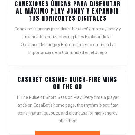
CONEXIONES ÚNICAS PARA DISFRUTAR
AL MÁXIMO PLAY JONNY Y EXPANDIR
CONEXION
TUS HORIZONTES DIGITALES
ÚNICAS
Conexiones únicas para disfrutar al máximo play jonny y
PARA
expandir tus horizontes digitales Explorando las
DISFRUTA
Opciones de Juego y Entretenimiento en Línea La
AL
MÁXIMO
Importancia de la Comunidad en el Juego
PLAY
JONNY
Y
CASABET CASINO: QUICK‑FIRE WINS
EXPANDIR
CASABET
ON THE GO
TUS
CASINO:
HORIZONT
1. The Pulse of Short‑Session Play Every time a player
QUICK‑FIRE
DIGITALE
lands on CasaBet’s home page, the rhythm is set: fast
WINS
spins, instant payouts, and a carousel of high‑energy
ON
THE
titles that
GO