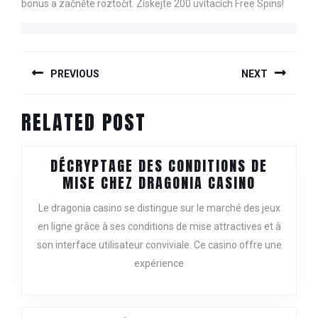
bonus a začněte roztočit. Získejte 200 uvítacích Free Spins!
POST
PREVIOUS
NEXT
NAVIGATION
Previous
Next
RELATED POST
post:
post:
DÉCRYPTAGE DES CONDITIONS DE
DÉCRYPT
MISE CHEZ DRAGONIA CASINO
DES
Le dragonia casino se distingue sur le marché des jeux
CONDITIO
en ligne grâce à ses conditions de mise attractives et à
DE
son interface utilisateur conviviale. Ce casino offre une
MISE
CHEZ
expérience
DRAGONI
CASINO