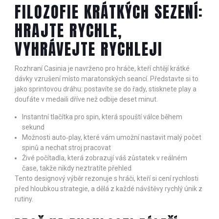
FILOZOFIE KRÁTKÝCH SEZENÍ:
HRAJTE RYCHLE,
VYHRÁVEJTE RYCHLEJI
Rozhraní Casinia je navrženo pro hráče, kteří chtějí krátké
dávky vzrušení místo maratonských seancí. Představte si to
jako sprintovou dráhu: postavíte se do řady, stisknete play a
doufáte v medaili dříve než odbije deset minut.
Instantní tlačítka pro spin, která spouští válce během
sekund
Možnosti auto‑play, které vám umožní nastavit malý počet
spinů a nechat stroj pracovat
Živé počítadla, která zobrazují váš zůstatek v reálném
čase, takže nikdy neztratíte přehled
Tento designový výběr rezonuje s hráči, kteří si cení rychlosti
před hloubkou strategie, a dělá z každé návštěvy rychlý únik z
rutiny.