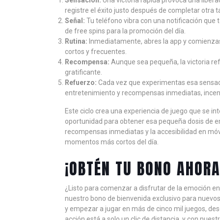
Sensación:
Una victoria rápida provoca una liber
registre el éxito justo después de completar otra
Señal:
Tu teléfono vibra con una notificación que 
de free spins para la promoción del día.
Rutina:
Inmediatamente, abres la app y comienzas
cortos y frecuentes.
Recompensa:
Aunque sea pequeña, la victoria re
gratificante.
Refuerzo:
Cada vez que experimentas esa sensació
entretenimiento y recompensas inmediatas, incent
Este ciclo crea una experiencia de juego que se in
oportunidad para obtener esa pequeña dosis de em
recompensas inmediatas y la accesibilidad en móvi
momentos más cortos del día.
¡OBTÉN TU BONO AHORA
¿Listo para comenzar a disfrutar de la emoción e
nuestro bono de bienvenida exclusivo para nuevos
y empezar a jugar en más de cinco mil juegos, des
acción está a solo un clic de distancia, y con nues