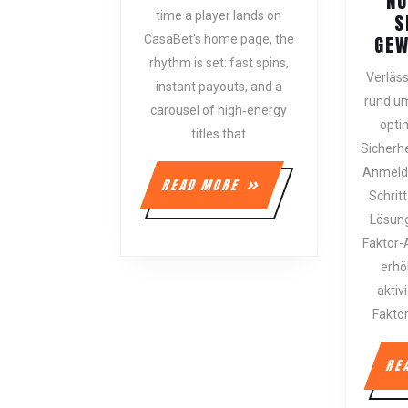
WINS
NU
time a player lands on
ON
S
THE
GEW
CasaBet’s home page, the
GO
rhythm is set: fast spins,
Verläss
instant payouts, and a
rund um
carousel of high‑energy
opti
titles that
Sicherhe
Anmelde
READ
READ MORE
Schrit
MORE
Lösun
Faktor-
erhö
aktiv
Faktor
RE