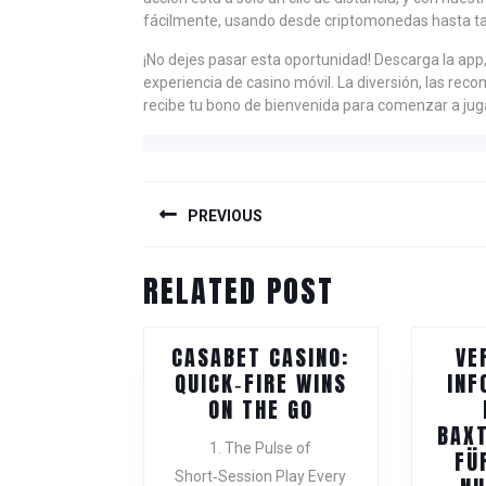
fácilmente, usando desde criptomonedas hasta tar
¡No dejes pasar esta oportunidad! Descarga la app,
experiencia de casino móvil. La diversión, las rec
recibe tu bono de bienvenida para comenzar a jug
POST
NAVIGATION
PREVIOUS
Previous
RELATED POST
post:
CASABET CASINO:
VE
QUICK‑FIRE WINS
INF
CASABET
ON THE GO
CASINO:
BAX
1. The Pulse of
QUICK‑FIRE
FÜ
Short‑Session Play Every