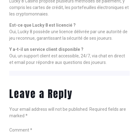
Lucky 8 Casino propose plusieurs méthodes de paiement, y
compris les cartes de crédit, les portefeuilles électroniques et
les cryptomonnaies.
Est-ce que Lucky 8 est licencié ?
Oui, Lucky 8 possède une licence délivrée par une autorité de
jeu reconnue, garantissant la sécurité de ses joueurs.
Y a-t-il un service client disponible ?
Oui, un support client est accessible, 24/7, via chat en direct
et email pour répondre aux questions des joueurs.
Leave a Reply
Your email address will not be published.
Required fields are
marked
*
Comment
*