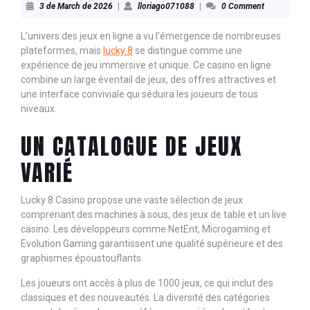
3
lloriago071088
3 de March de 2026
|
lloriago071088
|
0 Comment
de
March
L’univers des jeux en ligne a vu l’émergence de nombreuses
de
plateformes, mais
lucky 8
se distingue comme une
2026
expérience de jeu immersive et unique. Ce casino en ligne
combine un large éventail de jeux, des offres attractives et
une interface conviviale qui séduira les joueurs de tous
niveaux.
UN CATALOGUE DE JEUX
VARIÉ
Lucky 8 Casino propose une vaste sélection de jeux
comprenant des machines à sous, des jeux de table et un live
casino. Les développeurs comme NetEnt, Microgaming et
Evolution Gaming garantissent une qualité supérieure et des
graphismes époustouflants.
Les joueurs ont accès à plus de 1000 jeux, ce qui inclut des
classiques et des nouveautés. La diversité des catégories