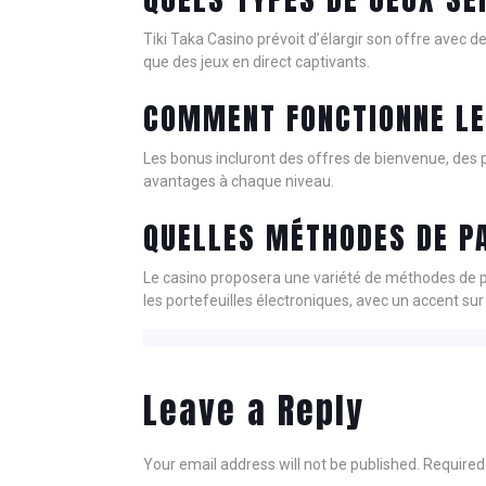
Tiki Taka Casino prévoit d’élargir son offre avec d
que des jeux en direct captivants.
COMMENT FONCTIONNE L
Les bonus incluront des offres de bienvenue, des 
avantages à chaque niveau.
QUELLES MÉTHODES DE P
Le casino proposera une variété de méthodes de pa
les portefeuilles électroniques, avec un accent sur l
Leave a Reply
Your email address will not be published.
Required