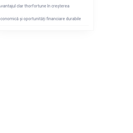
vantajul clar thorfortune în creșterea
conomică și oportunități financiare durabile