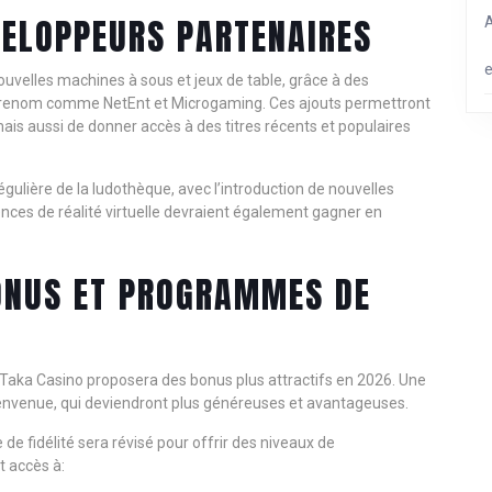
VELOPPEURS PARTENAIRES
A
e
nouvelles machines à sous et jeux de table, grâce à des
e renom comme NetEnt et Microgaming. Ces ajouts permettront
mais aussi de donner accès à des titres récents et populaires
gulière de la ludothèque, avec l’introduction de nouvelles
iences de réalité virtuelle devraient également gagner en
ONUS ET PROGRAMMES DE
aka Casino proposera des bonus plus attractifs en 2026. Une
bienvenue, qui deviendront plus généreuses et avantageuses.
e fidélité sera révisé pour offrir des niveaux de
t accès à: