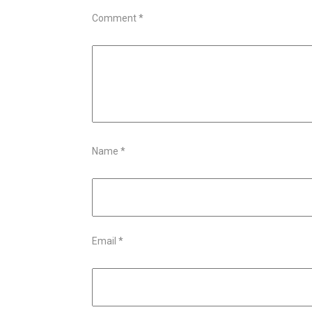
Comment
*
Name
*
Email
*