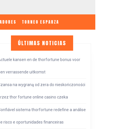
RADORES
TORNEO ESPARZA
ÚLTIMAS NOTICIAS
ctuele kansen en de thorfortune bonus voor
en verrassende uitkomst
zansa na wygraną od zera do nieskończoności
rzez thor fortune online casino czeka
onfiável sistema thorfortune redefine a análise
e risco e oportunidades financeiras