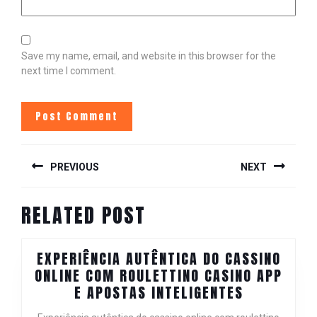
Save my name, email, and website in this browser for the
next time I comment.
POST
PREVIOUS
NEXT
NAVIGATION
Previous
Next
RELATED POST
post:
post:
EXPERIÊNCIA AUTÊNTICA DO CASSINO
ONLINE COM ROULETTINO CASINO APP
EXPERIÊNC
E APOSTAS INTELIGENTES
AUTÊNTICA