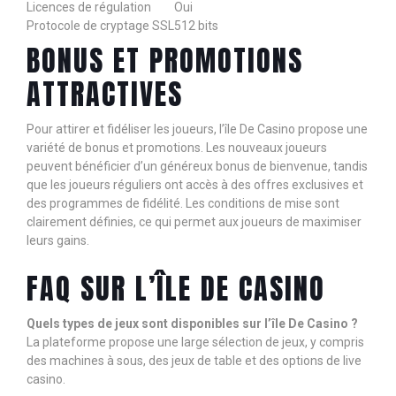
Licences de régulation
Oui
Protocole de cryptage SSL
512 bits
BONUS ET PROMOTIONS
ATTRACTIVES
Pour attirer et fidéliser les joueurs, l’île De Casino propose une
variété de bonus et promotions. Les nouveaux joueurs
peuvent bénéficier d’un généreux bonus de bienvenue, tandis
que les joueurs réguliers ont accès à des offres exclusives et
des programmes de fidélité. Les conditions de mise sont
clairement définies, ce qui permet aux joueurs de maximiser
leurs gains.
FAQ SUR L’ÎLE DE CASINO
Quels types de jeux sont disponibles sur l’île De Casino ?
La plateforme propose une large sélection de jeux, y compris
des machines à sous, des jeux de table et des options de live
casino.