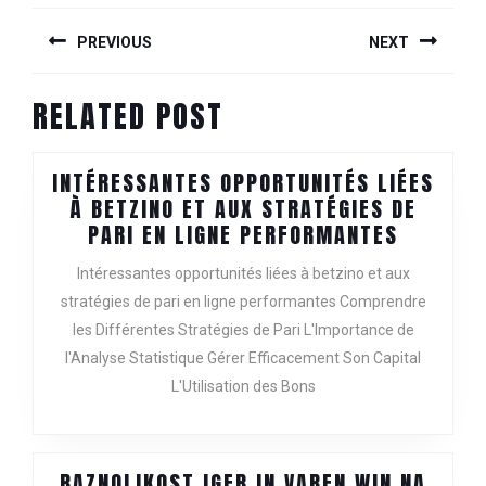
POST
PREVIOUS
NEXT
NAVIGATION
Previous
Next
RELATED POST
post:
post:
INTÉRESSANTES OPPORTUNITÉS LIÉES
À BETZINO ET AUX STRATÉGIES DE
INTÉRES
PARI EN LIGNE PERFORMANTES
OPPORTU
Intéressantes opportunités liées à betzino et aux
LIÉES
stratégies de pari en ligne performantes Comprendre
À
les Différentes Stratégies de Pari L'Importance de
BETZINO
ET
l'Analyse Statistique Gérer Efficacement Son Capital
AUX
L'Utilisation des Bons
STRATÉG
DE
PARI
RAZNOLIKOST IGER IN VAREN WIN NA