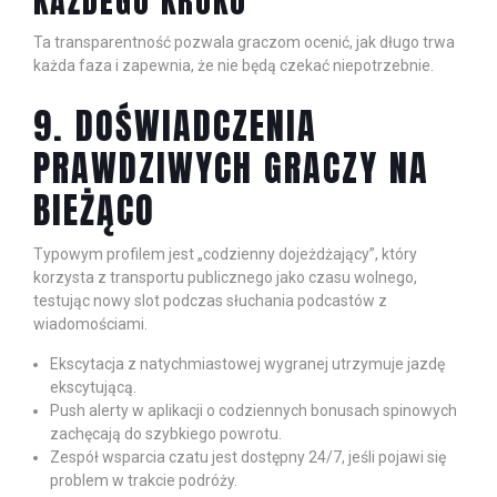
KAŻDEGO KROKU
Ta transparentność pozwala graczom ocenić, jak długo trwa
każda faza i zapewnia, że nie będą czekać niepotrzebnie.
9. DOŚWIADCZENIA
PRAWDZIWYCH GRACZY NA
BIEŻĄCO
Typowym profilem jest „codzienny dojeżdżający”, który
korzysta z transportu publicznego jako czasu wolnego,
testując nowy slot podczas słuchania podcastów z
wiadomościami.
Ekscytacja z natychmiastowej wygranej utrzymuje jazdę
ekscytującą.
Push alerty w aplikacji o codziennych bonusach spinowych
zachęcają do szybkiego powrotu.
Zespół wsparcia czatu jest dostępny 24/7, jeśli pojawi się
problem w trakcie podróży.