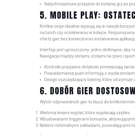
Natychmiastowe przejście do kolejnej gry po prz
5. MOBILE PLAY: OSTAT
Krótkie sesje idealnie wpisują się w nawyki korz
na lunch czy oczekiwaniu w kolejce. Responsywny 
oferty gier bez konieczności instalowania aplikacj
Interfejs jest uproszczony: jedno dotknięcie, aby 
Nawigacja między slotami, stołami na żywo i spor
Kontrolki przyjazne dotykowi zmniejszają tarcie
Powiadomienia push informują o wydarzeniach 
Design oszczędzający baterię, który utrzymuje 
6. DOBÓR GIER DOSTOSO
Wybór odpowiednich gier to klucz do krótkotermino
Wieloma liniami wypłat, które wypłacają szybko.
Wbudowanymi triggerami bonusów, aktywującymi s
Niskimi minimalnymi zakładami, pozwalającymi n