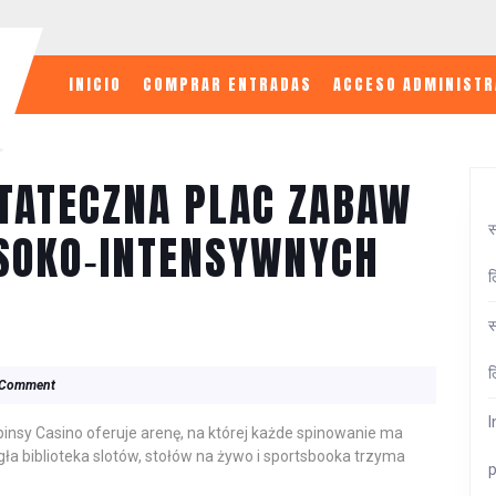
INICIO
COMPRAR ENTRADAS
ACCESO ADMINIST
STATECZNA PLAC ZABAW
स
YSOKO‑INTENSYWNYCH
ल
स
ल
71088
 Comment
I
pinsy Casino oferuje arenę, na której każde spinowanie ma
gła biblioteka slotów, stołów na żywo i sportsbooka trzyma
p