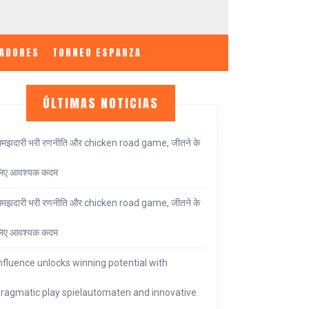
RADORES
TORNEO ESPARZA
ÚLTIMAS NOTICIAS
मझदारी भरी रणनीति और chicken road game, जीतने के
िए आवश्यक कदम
मझदारी भरी रणनीति और chicken road game, जीतने के
िए आवश्यक कदम
nfluence unlocks winning potential with
ragmatic play spielautomaten and innovative