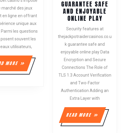
bet casino s’impose
A-
GUARANTEE SAFE
le marché des jeux
T-
AND ENJOYABLE
t en ligne en offrant
IL
SECURITY
ONLINE PLAY
UN
FEATURES
périence unique aux
Security features at
BONUS
AT
. Parmi les questions
thejackpotraidercasinos.co.u
SANS
THEJACKPO
 posent souvent les
DÉPÔT
k guarantee safe and
GUARANTE
eaux utilisateurs,
?
SAFE
enjoyable online play Data
AND
Encryption and Secure
READ
AD MORE
ENJOYABLE
Connections The Role of
MORE
ONLINE
TLS 1.3 Account Verification
PLAY
and Two-Factor
Authentication Adding an
Extra Layer with
READ
READ MORE
MORE