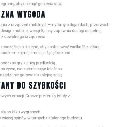
egranej, aby uniknąć gonienia strat.
ECZNA WYGODA
ystania z urządzeń mobilnych—myślimy o dojazdach, przerwach
design mobilnej wersji Spinsy zapewnia dostęp do pełnej
i, z dowolnego urządzenia.
rozpocząć spin, kolejne, aby dostosować wielkość zakładu.
tsbookem zajmuje mniej niż pięć sekund.
 podczas gry z dużą prędkością.
na żywo, nie zaśmiecając telefonu.
urządzenie gotowe na kolejną sesję.
WANY DO SZYBKOŚCI
wych emocji. Gracze preferują tytuły z:
ię po kilku wygranych.
a więcej spinów w ramach ustalonego budżetu.