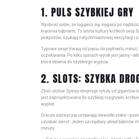
1. PULS SZYBKIEJ GRY
Wyobraź sobie, że logujesz się, sięgasz po najbli
kręcenia bębnami. To istota kultury krótkich sesji
jackpotów; szukają natychmiastowej ekscytacji i s
Typowe sesje trwają od pięciu do piętnastu minu
oczekiwania. Po kilku spinach wynik jest jasny—al
która skłania do szybkiego wyjścia.
2. SLOTS: SZYBKA DR
Zbiór slotów Spinsy obejmuje tytuły od gigantów br
jest zaprojektowana do szybkiej rozgrywki: krótki
wypłat.
Gracze zazwyczaj ustawiają niewielki stake—powi
uzyskać zwrot. Jeden szczęśliwy układ bębnów m
minuty.