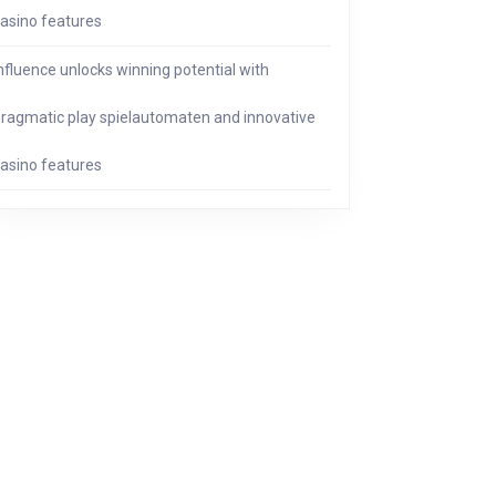
asino features
nfluence unlocks winning potential with
ragmatic play spielautomaten and innovative
asino features