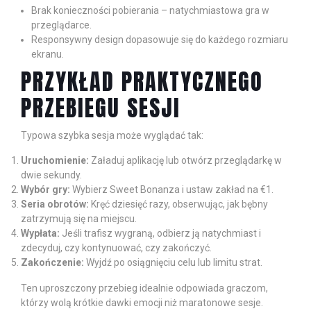
Brak konieczności pobierania – natychmiastowa gra w
przeglądarce.
Responsywny design dopasowuje się do każdego rozmiaru
ekranu.
PRZYKŁAD PRAKTYCZNEGO
PRZEBIEGU SESJI
Typowa szybka sesja może wyglądać tak:
Uruchomienie:
Załaduj aplikację lub otwórz przeglądarkę w
dwie sekundy.
Wybór gry:
Wybierz Sweet Bonanza i ustaw zakład na €1.
Seria obrotów:
Kręć dziesięć razy, obserwując, jak bębny
zatrzymują się na miejscu.
Wypłata:
Jeśli trafisz wygraną, odbierz ją natychmiast i
zdecyduj, czy kontynuować, czy zakończyć.
Zakończenie:
Wyjdź po osiągnięciu celu lub limitu strat.
Ten uproszczony przebieg idealnie odpowiada graczom,
którzy wolą krótkie dawki emocji niż maratonowe sesje.