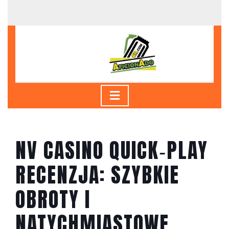
Skip
to
content
Skip
to
content
Open
Button
NV CASINO QUICK‑PLAY
RECENZJA: SZYBKIE
OBROTY I
NATYCHMIASTOWE