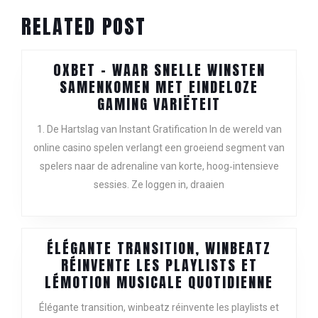
Previous
Next
RELATED POST
post:
post:
0XBET – WAAR SNELLE WINSTEN
SAMENKOMEN MET EINDELOZE
0XBET
GAMING VARIËTEIT
–
1. De Hartslag van Instant Gratification In de wereld van
WAAR
online casino spelen verlangt een groeiend segment van
SNELLE
spelers naar de adrenaline van korte, hoog‑intensieve
WINSTEN
SAMENKOMEN
sessies. Ze loggen in, draaien
MET
EINDELOZE
GAMING
ÉLÉGANTE TRANSITION, WINBEATZ
VARIËTEIT
RÉINVENTE LES PLAYLISTS ET
ÉLÉGA
LÉMOTION MUSICALE QUOTIDIENNE
TRANSI
Élégante transition, winbeatz réinvente les playlists et
WINBE