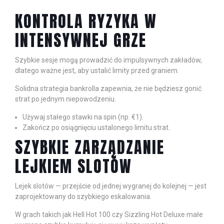
KONTROLA RYZYKA W
INTENSYWNEJ GRZE
Szybkie sesje mogą prowadzić do impulsywnych zakładów,
dlatego ważne jest, aby ustalić limity przed graniem.
Solidna strategia bankrolla zapewnia, że nie będziesz gonić
strat po jednym niepowodzeniu.
Używaj stałego stawki na spin (np. €1).
Zakończ po osiągnięciu ustalonego limitu strat.
SZYBKIE ZARZĄDZANIE
LEJKIEM SLOTÓW
Lejek slotów — przejście od jednej wygranej do kolejnej — jest
zaprojektowany do szybkiego eskalowania.
W grach takich jak Hell Hot 100 czy Sizzling Hot Deluxe małe