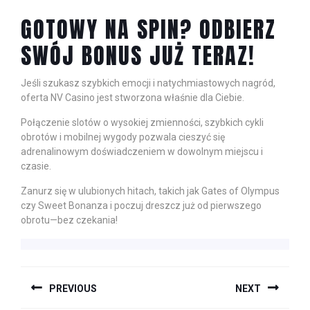
GOTOWY NA SPIN? ODBIERZ
SWÓJ BONUS JUŻ TERAZ!
Jeśli szukasz szybkich emocji i natychmiastowych nagród,
oferta NV Casino jest stworzona właśnie dla Ciebie.
Połączenie slotów o wysokiej zmienności, szybkich cykli
obrotów i mobilnej wygody pozwala cieszyć się
adrenalinowym doświadczeniem w dowolnym miejscu i
czasie.
Zanurz się w ulubionych hitach, takich jak Gates of Olympus
czy Sweet Bonanza i poczuj dreszcz już od pierwszego
obrotu—bez czekania!
POST
PREVIOUS
NEXT
NAVIGATION