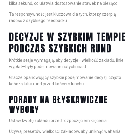
kilka sekund, co ułatwia dostosowanie stawek na bieżąco.
Ta responsywność jest kluczowa dla tych, którzy czerpią
radość z szybkiego feedbacku.
DECYZJE W SZYBKIM TEMPIE
PODCZAS SZYBKICH RUND
Krótkie sesje wymagają, aby decyzje—wielkość zakładu, linie
wypłat—były podejmowane natychmiast.
Gracze opanowujący szybkie podejmowanie decyzji często
kończą kilka rund przed końcem lunchu.
PORADY NA BŁYSKAWICZNE
WYBORY
Ustaw kwotę zakładu przed rozpoczęciem kręcenia.
Używaj presetów wielkości zakładów, aby uniknąć wahania.