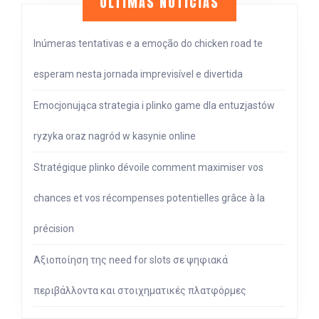
ÚLTIMAS NOTICIAS
Inúmeras tentativas e a emoção do chicken road te
esperam nesta jornada imprevisível e divertida
Emocjonująca strategia i plinko game dla entuzjastów
ryzyka oraz nagród w kasynie online
Stratégique plinko dévoile comment maximiser vos
chances et vos récompenses potentielles grâce à la
précision
Αξιοποίηση της need for slots σε ψηφιακά
περιβάλλοντα και στοιχηματικές πλατφόρμες