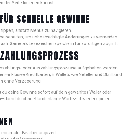
 der Seite loslegen kannst.
 FÜR SCHNELLE GEWINNE
 tippen, anstatt Menüs zu navigieren.
beibehalten, um unbeabsichtigte Änderungen zu vermeiden.
Crash‑Game als Lesezeichen speichern für sofortigen Zugriff.
SZAHLUNGSPROZESS
 Einzahlungs- oder Auszahlungsprozesse aufgehalten werden.
inklusive Kreditkarten, E‑Wallets wie Neteller und Skrill, und
en ohne Verzögerung.
 du deine Gewinne sofort auf dein gewähltes Wallet oder
n—damit du ohne Stundenlange Wartezeit wieder spielen
NEN
 minimaler Bearbeitungszeit.