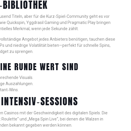
‑BIBLIOTHEK
ausend Titeln, aber für die Kurz‑Spiel‑Community geht es vor
 wie Quickspin, Yggdrasil Gaming und Pragmatic Play bringen
tielles Merkmal, wenn jede Sekunde zählt.
ollständige Angebot jedes Anbieters benötigen, tauchen diese
 und niedrige Volatilität bieten—perfekt für schnelle Spins,
udget zu sprengen.
EINE RUNDE WERT SIND
prechende Visuals.
rtige Auszahlungen.
stant‑Wins.
‑INTENSIV‑SESSIONS
n Casinos mit der Geschwindigkeit des digitalen Spiels. Die
 Roulette“ und „Mega Spin Live“, bei denen die Walzen in
kunden bekannt gegeben werden können.