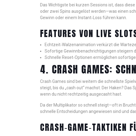
Das Wichtigste bei kurzen Sessions ist, dass diese
oder zwei Spins ausgelöst werden—was einen schn
Gewinn oder einem Instant‑Loss führen kann.
FEATURES VON LIVE SLOTS
Echtzeit‑Walzenanimation verkürzt die Wartezei
Sofortige Gewinnbenachrichtigungen steigern d
Schnelle Reset‑Optionen ermöglichen sofortige
4. CRASH GAMES: SCHN
Crash Games sind bei weitem die schnellste Spielva
steigt, bis du „cash out“ machst. Der Haken? Das S
wenn du nicht rechtzeitig ausgecasht hast.
Da der Multiplikator so schnell steigt—oft in Bruch
schnelle Entscheidungen angewiesen sind und das 
CRASH‑GAME‑TAKTIKEN F