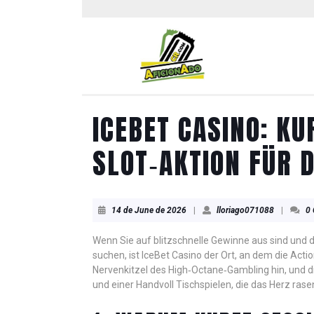
Skip
to
content
Skip
to
content
ICEBET CASINO: KU
SLOT‑AKTION FÜR 
14
lloriago0
14 de June de 2026
|
lloriago071088
|
0
de
June
Wenn Sie auf blitzschnelle Gewinne aus sind und 
de
suchen, ist IceBet Casino der Ort, an dem die Acti
2026
Nervenkitzel des High‑Octane‑Gambling hin, und die
und einer Handvoll Tischspielen, die das Herz rase