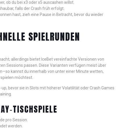
r, ob du bei x3 oder x5 auscashen willst.
aubar, falls der Crash früh erfolgt.
nen hast, zieh eine Pause in Betracht, bevor du wieder
CHNELLE SPIELRUNDEN
macht; allerdings bietet IceBet vereinfachte Versionen von
urzen Sessions passen. Diese Varianten verfügen meist über
n—so kannst du innerhalb von unter einer Minute wetten,
rspielen möchtest.
-up, bevor sie in Slots mit höherer Volatilität oder Crash Games
aining.
LAY‑TISCHSPIELE
de pro Session.
ndet werden.