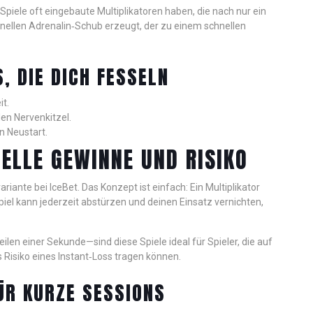
 Spiele oft eingebaute Multiplikatoren haben, die nach nur ein
ellen Adrenalin‑Schub erzeugt, der zu einem schnellen
, DIE DICH FESSELN
t.
en Nervenkitzel.
n Neustart.
ELLE GEWINNE UND RISIKO
riante bei IceBet. Das Konzept ist einfach: Ein Multiplikator
piel kann jederzeit abstürzen und deinen Einsatz vernichten,
teilen einer Sekunde—sind diese Spiele ideal für Spieler, die auf
Risiko eines Instant‑Loss tragen können.
ÜR KURZE SESSIONS