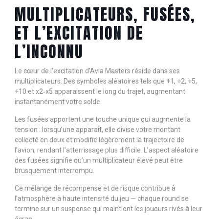
MULTIPLICATEURS, FUSÉES,
ET L’EXCITATION DE
L’INCONNU
Le cœur de l’excitation d’Avia Masters réside dans ses
multiplicateurs. Des symboles aléatoires tels que +1, +2, +5,
+10 et x2‑x5 apparaissent le long du trajet, augmentant
instantanément votre solde.
Les fusées apportent une touche unique qui augmente la
tension : lorsqu’une apparaît, elle divise votre montant
collecté en deux et modifie légèrement la trajectoire de
l’avion, rendant l’atterrissage plus difficile. L’aspect aléatoire
des fusées signifie qu’un multiplicateur élevé peut être
brusquement interrompu.
Ce mélange de récompense et de risque contribue à
l’atmosphère à haute intensité du jeu — chaque round se
termine sur un suspense qui maintient les joueurs rivés à leur