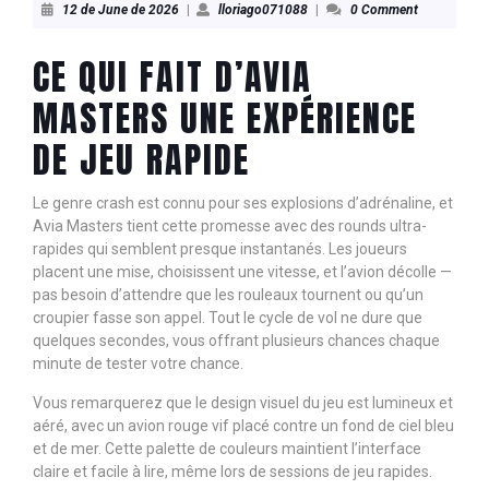
12
lloriago071088
12 de June de 2026
|
lloriago071088
|
0 Comment
de
June
CE QUI FAIT D’AVIA
de
2026
MASTERS UNE EXPÉRIENCE
DE JEU RAPIDE
Le genre crash est connu pour ses explosions d’adrénaline, et
Avia Masters tient cette promesse avec des rounds ultra-
rapides qui semblent presque instantanés. Les joueurs
placent une mise, choisissent une vitesse, et l’avion décolle —
pas besoin d’attendre que les rouleaux tournent ou qu’un
croupier fasse son appel. Tout le cycle de vol ne dure que
quelques secondes, vous offrant plusieurs chances chaque
minute de tester votre chance.
Vous remarquerez que le design visuel du jeu est lumineux et
aéré, avec un avion rouge vif placé contre un fond de ciel bleu
et de mer. Cette palette de couleurs maintient l’interface
claire et facile à lire, même lors de sessions de jeu rapides.