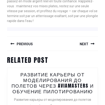
passez en mode argent réel en toute confiance. Rappelez-
vous : maintenez vos mises plates, restez sur une seule
vitesse par session, et profitez du voyage — car chaque vol se
termine soit par un atterrissage exaltant, soit par une plongée
rapide dans l’eau !
POST
PREVIOUS
NEXT
NAVIGATION
Previous
Next
RELATED POST
post:
post:
РАЗВИТИЕ КАРЬЕРЫ ОТ
МОДЕЛИРОВАНИЯ ДО
ПОЛЕТОВ ЧЕРЕЗ AVIAMASTERS И
РАЗ
ОБУЧЕНИЕ ПИЛОТИРОВАНИЮ
КАР
Развитие карьеры от моделирования до полетов
ОТ