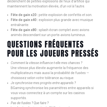
déclenchent de petites explosions de feux d’artifice qui
maintiennent la motivation élevée, d’un vol à l’autre.
Fête de gain x20 :
petite explosion de confettis et son.
Fête de gain x40 :
explosion plus grande avec musique
entraînante.
Fête de gain x80 :
splash écran complet avec avions
animés descendant sur un porte‑avions lumineux.
QUESTIONS FRÉQUENTES
POUR LES JOUEURS PRESSÉS
Comment la vitesse influence-t-elle mes chances ?
Une vitesse plus élevée augmente la fréquence des
multiplicateurs mais aussi la probabilité de fusées —
choisissez selon votre tolérance au risque.
Je synchronise mes progrès entre appareils ?
BGaming synchronise les paramètres entre appareils si
vous vous connectez à un compte sur les casinos
supportés.
Pas de fusées ? Que faire ?