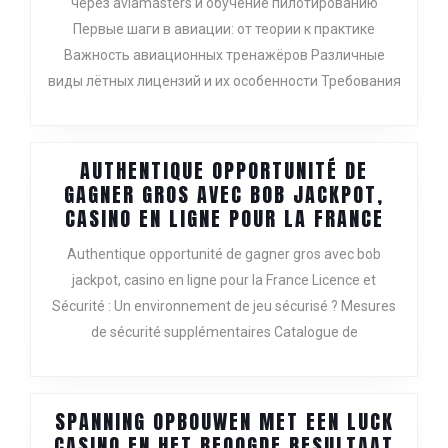
через aviamasters и обучение пилотированию
МОД
Первые шаги в авиации: от теории к практике
ДО
ПОЛ
Важность авиационных тренажёров Различные
ЧЕР
виды лётных лицензий и их особенности Требования
AVIA
И
ОБУ
AUTHENTIQUE OPPORTUNITÉ DE
ПИЛ
GAGNER GROS AVEC BOB JACKPOT,
AUTHE
CASINO EN LIGNE POUR LA FRANCE
OPPOR
Authentique opportunité de gagner gros avec bob
DE
jackpot, casino en ligne pour la France Licence et
GAGNE
Sécurité : Un environnement de jeu sécurisé ? Mesures
GROS
AVEC
de sécurité supplémentaires Catalogue de
BOB
JACKP
CASIN
SPANNING OPBOUWEN MET EEN LUCK
EN
SPAN
CASINO EN HET BEOOGDE RESULTAAT