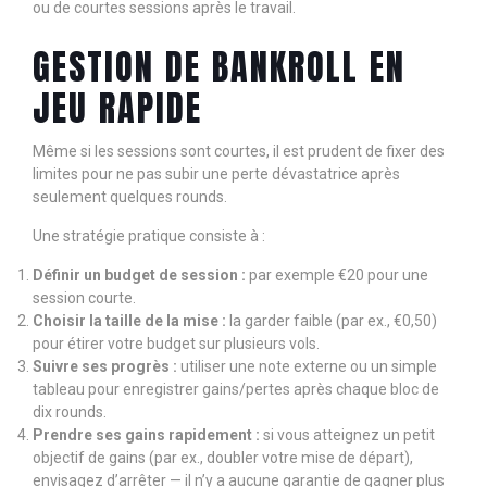
ou de courtes sessions après le travail.
GESTION DE BANKROLL EN
JEU RAPIDE
Même si les sessions sont courtes, il est prudent de fixer des
limites pour ne pas subir une perte dévastatrice après
seulement quelques rounds.
Une stratégie pratique consiste à :
Définir un budget de session :
par exemple €20 pour une
session courte.
Choisir la taille de la mise :
la garder faible (par ex., €0,50)
pour étirer votre budget sur plusieurs vols.
Suivre ses progrès :
utiliser une note externe ou un simple
tableau pour enregistrer gains/pertes après chaque bloc de
dix rounds.
Prendre ses gains rapidement :
si vous atteignez un petit
objectif de gains (par ex., doubler votre mise de départ),
envisagez d’arrêter — il n’y a aucune garantie de gagner plus