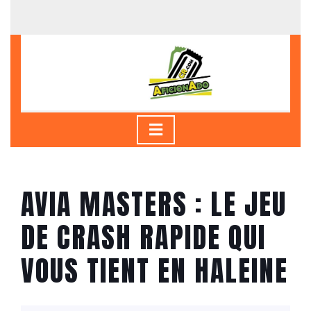
Skip
to
content
Skip
to
content
Open
Button
AVIA MASTERS : LE JEU
DE CRASH RAPIDE QUI
VOUS TIENT EN HALEINE