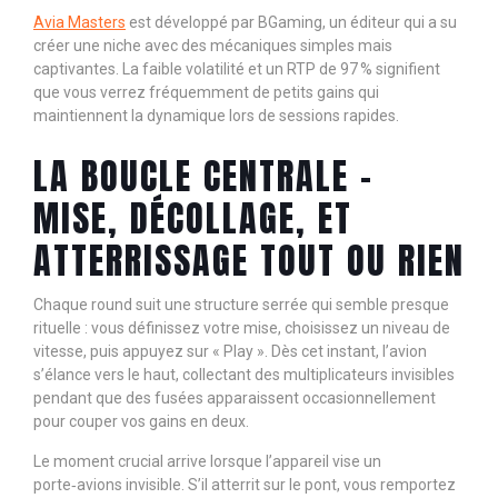
Avia Masters
est développé par BGaming, un éditeur qui a su
créer une niche avec des mécaniques simples mais
captivantes. La faible volatilité et un RTP de 97 % signifient
que vous verrez fréquemment de petits gains qui
maintiennent la dynamique lors de sessions rapides.
LA BOUCLE CENTRALE –
MISE, DÉCOLLAGE, ET
ATTERRISSAGE TOUT OU RIEN
Chaque round suit une structure serrée qui semble presque
rituelle : vous définissez votre mise, choisissez un niveau de
vitesse, puis appuyez sur « Play ». Dès cet instant, l’avion
s’élance vers le haut, collectant des multiplicateurs invisibles
pendant que des fusées apparaissent occasionnellement
pour couper vos gains en deux.
Le moment crucial arrive lorsque l’appareil vise un
porte‑avions invisible. S’il atterrit sur le pont, vous remportez