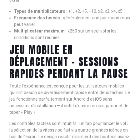
écran.
Types de multiplicateurs
: +1, +2, +5, +10, x2, x3, x4, x5.
Fréquence des fusées
: généralement une par round mais
peut varier.
Multiplicateur maximum
: x250 sur un seul vol si les
conditions sont réunies.
JEU MOBILE EN
DÉPLACEMENT – SESSIONS
RAPIDES PENDANT LA PAUSE
Toute l’expérience est conçue pour les utilisateurs mobiles
qui ont besoin de divertissement rapide entre deux tâches. Le
jeu fonctionne parfaitement sur Android et iOS sans
nécessiter d’installation — il suffit d’ouvrir un navigateur et de
taper « Play ».
Les contrôles tactiles sont intuitifs : un tap pour lancer le vol ;
la sélection de la vitesse se fait via quatre grandes icônes en
bas de l’écran. Le design réactif maintient des boutons assez