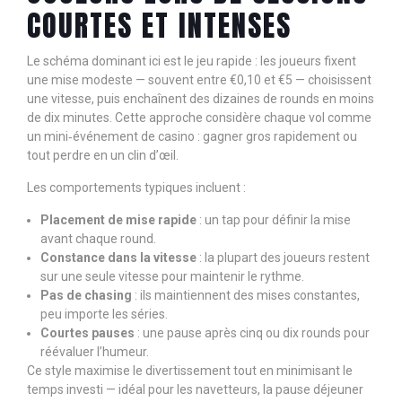
COURTES ET INTENSES
Le schéma dominant ici est le jeu rapide : les joueurs fixent
une mise modeste — souvent entre €0,10 et €5 — choisissent
une vitesse, puis enchaînent des dizaines de rounds en moins
de dix minutes. Cette approche considère chaque vol comme
un mini‑événement de casino : gagner gros rapidement ou
tout perdre en un clin d’œil.
Les comportements typiques incluent :
Placement de mise rapide
: un tap pour définir la mise
avant chaque round.
Constance dans la vitesse
: la plupart des joueurs restent
sur une seule vitesse pour maintenir le rythme.
Pas de chasing
: ils maintiennent des mises constantes,
peu importe les séries.
Courtes pauses
: une pause après cinq ou dix rounds pour
réévaluer l’humeur.
Ce style maximise le divertissement tout en minimisant le
temps investi — idéal pour les navetteurs, la pause déjeuner