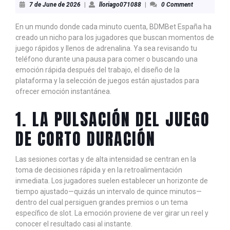
7
lloriago071088
7 de June de 2026
|
lloriago071088
|
0 Comment
de
June
En un mundo donde cada minuto cuenta, BDMBet España ha
de
creado un nicho para los jugadores que buscan momentos de
2026
juego rápidos y llenos de adrenalina. Ya sea revisando tu
teléfono durante una pausa para comer o buscando una
emoción rápida después del trabajo, el diseño de la
plataforma y la selección de juegos están ajustados para
ofrecer emoción instantánea.
1. LA PULSACIÓN DEL JUEGO
DE CORTO DURACIÓN
Las sesiones cortas y de alta intensidad se centran en la
toma de decisiones rápida y en la retroalimentación
inmediata. Los jugadores suelen establecer un horizonte de
tiempo ajustado—quizás un intervalo de quince minutos—
dentro del cual persiguen grandes premios o un tema
específico de slot. La emoción proviene de ver girar un reel y
conocer el resultado casi al instante.