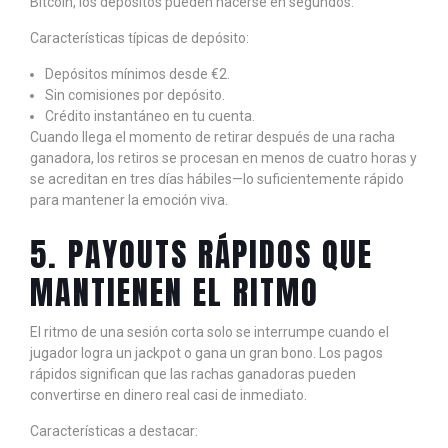
Bitcoin, los depósitos pueden hacerse en segundos.
Características típicas de depósito:
Depósitos mínimos desde €2.
Sin comisiones por depósito.
Crédito instantáneo en tu cuenta.
Cuando llega el momento de retirar después de una racha
ganadora, los retiros se procesan en menos de cuatro horas y
se acreditan en tres días hábiles—lo suficientemente rápido
para mantener la emoción viva.
5. PAYOUTS RÁPIDOS QUE
MANTIENEN EL RITMO
El ritmo de una sesión corta solo se interrumpe cuando el
jugador logra un jackpot o gana un gran bono. Los pagos
rápidos significan que las rachas ganadoras pueden
convertirse en dinero real casi de inmediato.
Características a destacar: