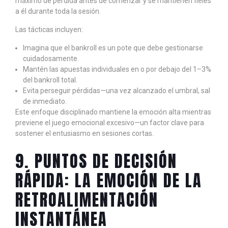
máximo de pérdida antes de comenzar y se mantienen fieles
a él durante toda la sesión.
Las tácticas incluyen:
Imagina que el bankroll es un pote que debe gestionarse
cuidadosamente.
Mantén las apuestas individuales en o por debajo del 1–3%
del bankroll total.
Evita perseguir pérdidas—una vez alcanzado el umbral, sal
de inmediato.
Este enfoque disciplinado mantiene la emoción alta mientras
previene el juego emocional excesivo—un factor clave para
sostener el entusiasmo en sesiones cortas.
9. PUNTOS DE DECISIÓN
RÁPIDA: LA EMOCIÓN DE LA
RETROALIMENTACIÓN
INSTANTÁNEA