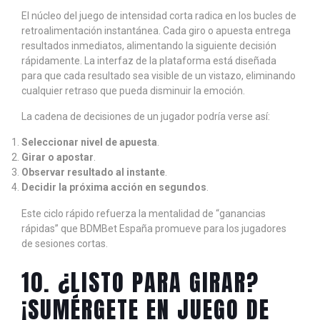
El núcleo del juego de intensidad corta radica en los bucles de
retroalimentación instantánea. Cada giro o apuesta entrega
resultados inmediatos, alimentando la siguiente decisión
rápidamente. La interfaz de la plataforma está diseñada
para que cada resultado sea visible de un vistazo, eliminando
cualquier retraso que pueda disminuir la emoción.
La cadena de decisiones de un jugador podría verse así:
Seleccionar nivel de apuesta
.
Girar o apostar
.
Observar resultado al instante
.
Decidir la próxima acción en segundos
.
Este ciclo rápido refuerza la mentalidad de “ganancias
rápidas” que BDMBet España promueve para los jugadores
de sesiones cortas.
10. ¿LISTO PARA GIRAR?
¡SUMÉRGETE EN JUEGO DE