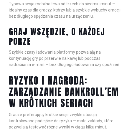
Typowa sesja mobilna trwa od trzech do siedmiu minut —
idealny czas dla graczy, którzy lubią szybkie wybuchy emocji
bez długiego spędzania czasu na urządzeniu.
GRAJ WSZĘDZIE, O KAŻDEJ
PORZE
Szybkie czasy ładowania platformy pozwalają na
kontynuację gry po przerwie na kawę lub podczas
nadrabiania e-maili — bez długiego ładowania czy opóźnień.
RYZYKO I NAGRODA:
ZARZĄDZANIE BANKROLL’EM
W KRÓTKICH SERIACH
Gracze preferujący krótkie sesje zwykle stosują
kontrolowane podejście do ryzyka — małe zakłady, które
pozwalają testować różne wyniki w ciągu kilku minut.