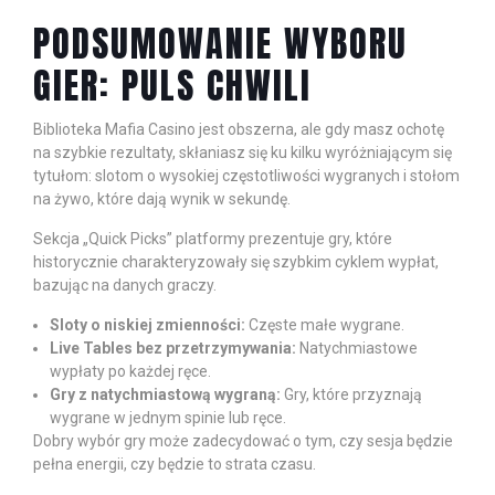
PODSUMOWANIE WYBORU
GIER: PULS CHWILI
Biblioteka Mafia Casino jest obszerna, ale gdy masz ochotę
na szybkie rezultaty, skłaniasz się ku kilku wyróżniającym się
tytułom: slotom o wysokiej częstotliwości wygranych i stołom
na żywo, które dają wynik w sekundę.
Sekcja „Quick Picks” platformy prezentuje gry, które
historycznie charakteryzowały się szybkim cyklem wypłat,
bazując na danych graczy.
Sloty o niskiej zmienności:
Częste małe wygrane.
Live Tables bez przetrzymywania:
Natychmiastowe
wypłaty po każdej ręce.
Gry z natychmiastową wygraną:
Gry, które przyznają
wygrane w jednym spinie lub ręce.
Dobry wybór gry może zadecydować o tym, czy sesja będzie
pełna energii, czy będzie to strata czasu.