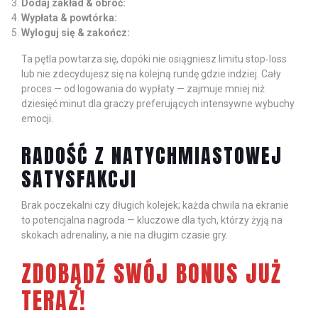
Dodaj zakład & obróć:
Wypłata & powtórka:
Wyloguj się & zakończ:
Ta pętla powtarza się, dopóki nie osiągniesz limitu stop‑loss
lub nie zdecydujesz się na kolejną rundę gdzie indziej. Cały
proces — od logowania do wypłaty — zajmuje mniej niż
dziesięć minut dla graczy preferujących intensywne wybuchy
emocji.
RADOŚĆ Z NATYCHMIASTOWEJ
SATYSFAKCJI
Brak poczekalni czy długich kolejek; każda chwila na ekranie
to potencjalna nagroda — kluczowe dla tych, którzy żyją na
skokach adrenaliny, a nie na długim czasie gry.
ZDOBĄDŹ SWÓJ BONUS JUŻ
TERAZ!