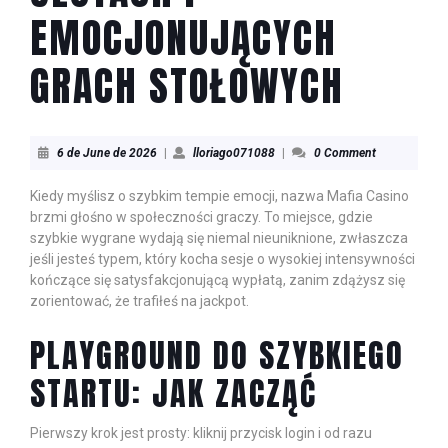
EMOCJONUJĄCYCH
GRACH STOŁOWYCH
6
lloriago071088
6 de June de 2026
|
lloriago071088
|
0 Comment
de
June
Kiedy myślisz o szybkim tempie emocji, nazwa Mafia Casino
de
brzmi głośno w społeczności graczy. To miejsce, gdzie
2026
szybkie wygrane wydają się niemal nieuniknione, zwłaszcza
jeśli jesteś typem, który kocha sesje o wysokiej intensywności
kończące się satysfakcjonującą wypłatą, zanim zdążysz się
zorientować, że trafiłeś na jackpot.
PLAYGROUND DO SZYBKIEGO
STARTU: JAK ZACZĄĆ
Pierwszy krok jest prosty: kliknij przycisk login i od razu