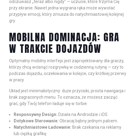
odczuwasz „teraz albo nigdy” — uczucie, które trzyma Cię
przy ekranie. Nawet jedna wygrana ręka może wywołać
przypływ emocji, który zmusza do natychmiastowej kolejnej
gry.
MOBILNA DOMINACJA: GRA
W TRAKCIE DOJAZDÓW
Optymalny mobilny interfejs jest zaprojektowany dla graczy,
którzy chcą wcisnąć rozgrywkę w codzienną rutynę — czy to
podczas dojazdu, oczekiwania w kolejce, czy krótkiej przerwy
w pracy.
Układ jest minimalistyczny: duże przyciski, prosta nawigacja i
brak zagraconych menu. To oznacza, że możesz zacząć
grać, gdy Twój telefon ładuje się w torbie.
Responsywny Design:
Działa na Androidzie i iOS.
Dotykowe Sterowanie:
Obracaj bębny jednym palcem.
Natychmiastowe Ładowanie:
Brak czekania na reklamy
lub ciężką grafikę.