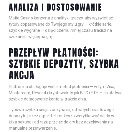
ANALIZA I DOSTOSOWANIE
Mafia Casino korzysta z analityki graczy, aby wyświetlać
tytuły dopasowane do Twojego stylu gry — krótkie serie,
szybkie wygrane — dzięki czemu mniej czasu tracisz na
szukanie i więcej na grę.
PRZEPŁYW PŁATNOŚCI:
SZYBKIE DEPOZYTY, SZYBKA
AKCJA
Platforma obsługuje wiele metod płatności — w tym Visa,
Mastercard, Revolut i kryptowaluty jak BTC i ETH — co ułatwia
szybkie doładowanie konta w trakcie dnia.
Typowa szybka sesja zaczyna się od natychmiastowego
depozytu przez e‑portfel; możesz zweryfikować saldo w
kilka sekund i od razu przejść do gry bez oczekiwania na
manualne przetwarzanie.