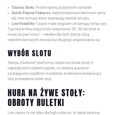
Classic Slots:
Proste bębny, przejrzyste symbole.
Quick‑Payout Features:
Natychmiastowe darmowe spiny
lub mini‑bonusy, które wypłacają niemal od razu.
Low Volatility:
Częste małe wygrane utrzymują tempo gry.
Typowa krótka sesja może obejmować 20–30 obrotów w
mniej niż pięć minut — idealne dla tych, którzy chcą
natychmiastowych emocji bez długiego angażowania się.
WYBÓR SLOTU
Sekcja „Featured” platformy często wyróżnia tytuły z
najszybszymi cyklami wypłat, co ułatwia graczowi
szukającemu szybkich rezultatów znalezienie kolejnej gry
bez przewijania setek opcji.
HURA NA ŻYWE STOŁY:
OBROTY RULETKI
Live casino to nie tylko dla high‑rollerów; to także świetna