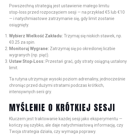
Powszechną strategią jest ustawienie małego limitu
stop‑loss przed rozpoczęciem sesji — na przykład €5 lub €10
— i natychmiastowe zatrzymanie się, gdy limit zostanie
osiągnięty.
Wybierz Wielkość Zakładu:
Trzymaj się niskich stawek, np.
€0.25 za spin.
Monitoruj Wygrane:
Zatrzymaj się po określonej liczbie
wygranych (np. pięć).
Ustaw Stop‑Loss:
Przestań grać, gdy straty osiągną ustalony
limit.
Ta rutyna utrzymuje wysoki poziom adrenaliny, jednocześnie
chroniąc przed dużymi stratami podczas krótkich,
intensywnych serii gry.
MYŚLENIE O KRÓTKIEJ SESJI
Kluczem jest traktowanie każdej sesji jako eksperymentu —
kończy się szybko, ale daje natychmiastową informację, czy
Twoja strategia działa, czy wymaga poprawy.