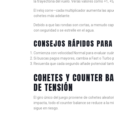
la trayectoria del vuelo. Verás valores como +1, +
El reloj corre—cada multiplicador aumenta las ap
cohetes más adelante.
Debido a que las rondas son cortas, a menudo capt
con seguridad o se estrelle en el agua.
CONSEJOS RÁPIDOS PARA
Comienza con velocidad Normal para evaluar cuán
Si buscas pagos mayores, cambia a Fast o Turbo p
Recuerda que cada segundo añade potencial tant
COHETES Y COUNTER BA
DE TENSIÓN
El giro único del juego proviene de cohetes aleat
impacta, todo el counter balance se reduce a la m
sigue en riesgo.