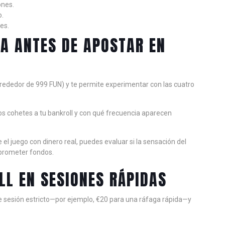
ones.
o.
es.
A ANTES DE APOSTAR EN
rededor de 999 FUN) y te permite experimentar con las cuatro
s cohetes a tu bankroll y con qué frecuencia aparecen
l juego con dinero real, puedes evaluar si la sensación del
mprometer fondos.
LL EN SESIONES RÁPIDAS
de sesión estricto—por ejemplo, €20 para una ráfaga rápida—y