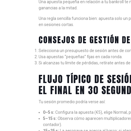
Una apuesta pequeña en relación a tu bankroll te 
ganancias a la mitad.
Una regla sencilla funciona bien: apuesta solo un p
en sesiones cortas.
CONSEJOS DE GESTIÓN DE
Selecciona un presupuesto de sesión antes de co
Usa apuestas “pequeñas” fijas en cada ronda.
Si alcanzas tu límite de pérdidas, retírate antes 
FLUJO TÍPICO DE SESIÓ
EL FINAL EN 30 SEGUN
Tu sesión promedio podría verse así:
0–5 s:
Configura la apuesta (€5), elige Normal, p
5–15 s:
Observa cómo aparecen multiplicadores 
contador).
15–25 s:
La aeronave se acerca al barco; si aterr