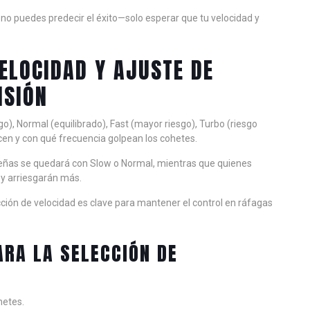
e no puedes predecir el éxito—solo esperar que tu velocidad y
ELOCIDAD Y AJUSTE DE
ISIÓN
), Normal (equilibrado), Fast (mayor riesgo), Turbo (riesgo
n y con qué frecuencia golpean los cohetes.
eñas se quedará con Slow o Normal, mientras que quienes
 y arriesgarán más.
cción de velocidad es clave para mantener el control en ráfagas
ARA LA SELECCIÓN DE
hetes.