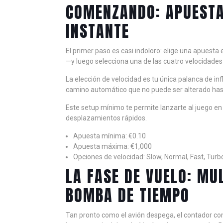
COMENZANDO: APUESTA
INSTANTE
El primer paso es casi indoloro: elige una apuesta
—y luego selecciona una de las cuatro velocidades
La elección de velocidad es tu única palanca de in
camino automático que no puede ser alterado hasta
Este setup mínimo te permite lanzarte al juego e
desplazamientos rápidos.
Apuesta mínima: €0.10
Apuesta máxima: €1,000
Opciones de velocidad: Slow, Normal, Fast, Turb
LA FASE DE VUELO: MU
BOMBA DE TIEMPO
Tan pronto como el avión despega, el contador c