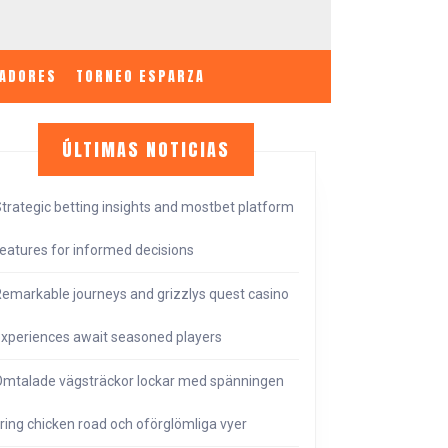
RADORES
TORNEO ESPARZA
ÚLTIMAS NOTICIAS
trategic betting insights and mostbet platform
eatures for informed decisions
emarkable journeys and grizzlys quest casino
xperiences await seasoned players
mtalade vägsträckor lockar med spänningen
ring chicken road och oförglömliga vyer