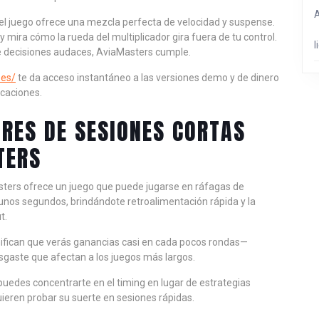
A
, el juego ofrece una mezcla perfecta de velocidad y suspense.
 y mira cómo la rueda del multiplicador gira fuera de tu control.
l
e decisiones audaces, AviaMasters cumple.
-es/
te da acceso instantáneo a las versiones demo y de dinero
icaciones.
RES DE SESIONES CORTAS
TERS
sters ofrece un juego que puede jugarse en ráfagas de
unos segundos, brindándote retroalimentación rápida y la
t.
significan que verás ganancias casi en cada pocos rondas—
esgaste que afectan a los juegos más largos.
 puedes concentrarte en el timing en lugar de estrategias
ieren probar su suerte en sesiones rápidas.