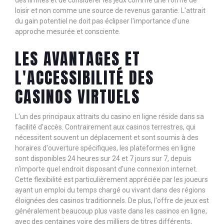
des limites et de considérer les jeux comme une forme de
loisir et non comme une source de revenus garantie. L'attrait
du gain potentiel ne doit pas éclipser l'importance d'une
approche mesurée et consciente.
LES AVANTAGES ET
L'ACCESSIBILITÉ DES
CASINOS VIRTUELS
L'un des principaux attraits du casino en ligne réside dans sa
facilité d'accès. Contrairement aux casinos terrestres, qui
nécessitent souvent un déplacement et sont soumis à des
horaires d'ouverture spécifiques, les plateformes en ligne
sont disponibles 24 heures sur 24 et 7 jours sur 7, depuis
n'importe quel endroit disposant d'une connexion internet.
Cette flexibilité est particulièrement appréciée par les joueurs
ayant un emploi du temps chargé ou vivant dans des régions
éloignées des casinos traditionnels. De plus, l'offre de jeux est
généralement beaucoup plus vaste dans les casinos en ligne,
avec des centaines voire des milliers de titres différents,