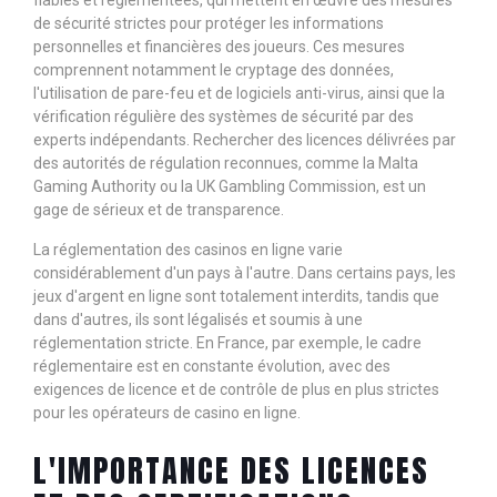
fiables et réglementées, qui mettent en œuvre des mesures
de sécurité strictes pour protéger les informations
personnelles et financières des joueurs. Ces mesures
comprennent notamment le cryptage des données,
l'utilisation de pare-feu et de logiciels anti-virus, ainsi que la
vérification régulière des systèmes de sécurité par des
experts indépendants. Rechercher des licences délivrées par
des autorités de régulation reconnues, comme la Malta
Gaming Authority ou la UK Gambling Commission, est un
gage de sérieux et de transparence.
La réglementation des casinos en ligne varie
considérablement d'un pays à l'autre. Dans certains pays, les
jeux d'argent en ligne sont totalement interdits, tandis que
dans d'autres, ils sont légalisés et soumis à une
réglementation stricte. En France, par exemple, le cadre
réglementaire est en constante évolution, avec des
exigences de licence et de contrôle de plus en plus strictes
pour les opérateurs de casino en ligne.
L'IMPORTANCE DES LICENCES