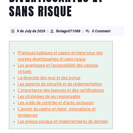
SANS RISQUE
9
lloriago071088
9 de July de 2026
|
lloriago071088
|
0 Comment
de
July
de
2026
Pratiques ludiques et casino en ligne pour des
soirées divertissantes et sans risque
Les avantages et l'accessibilité des casinos
virtuels
La diversité des jeux et des bonus
Les aspects de sécurité et de réglementation
L'importance des licences et des certifications
Les stratégies de jeu responsable
Les outils de contrôle et d'auto-exclusion
L’avenir du casino en ligne : innovations et
tendances
Les enjeux sociaux et réglementaires de demain