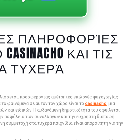
ΕΣ ΠΛΗΡΟΦΟΡΊΕΣ
CASINACHO ΚΑΙ ΤΙΣ
Α ΤΥΧΕΡΆ
ελίσσεται, προσφέροντας αμέτρητες επιλογές ψυχαγωγίας
ωτα φαινόμενα σε αυτόν τον χώρο είναι το
casinacho
, μια
ών και ειδικών. Η αυξανόμενη δημοτικότητά του οφείλεται
την ασφάλεια των συναλλαγών και την εύχρηστη διεπαφή
νη συμμετοχή στα τυχερά παιχνίδια είναι απαραίτητη για την