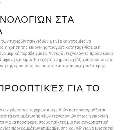
α.
ΧΝΟΛΟΓΙΏΝ ΣΤΑ
Α
 των τυχερών παιχνιδιών, με νέα καινοτομίες να
no, η χρήση της εικονικής πραγματικότητας (VR) και η
όνο μερικά παραδείγματα. Αυτές οι τεχνολογίες προσφέρουν
διαφανή εμπειρία. Η τεχνητή νοημοσύνη (AI) χρησιμοποιείται
υση της εμπειρίας του παίκτη και την παροχή καλύτερης
 ΠΡΟΟΠΤΙΚΈΣ ΓΙΑ ΤΟ
 στον χώρο των τυχερών παιχνιδιών και προσαρμόζεται
νατότητα ενσωμάτωσης νέων τεχνολογιών όπως η εικονική
τα για να προσφέρει στους παίκτες μια πιο συναρπαστική
υργίας προγραμμάτων επιβράβευσης και VIP για να ενισχύσει