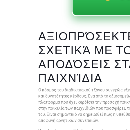
ΑΞΙΟΠΡΌΣΕΚΤ
ΣΧΕΤΙΚΆ ΜΕ ΤΟ 
ΑΠΟΔΌΣΕΙΣ ΣΤ
ΠΑΙΧΝΊΔΙΑ
Ο κόσμος του διαδικτυακού τζόγου συνεχώς εξ
και δυνατότητες κέρδους. Ένα από τα αξιοσημεί
πλατφόρμα που έχει κερδίσει την προσοχή παικτ
στην ποικιλία των παιχνιδιών που προσφέρει, 
του. Είναι σημαντικό να σημειωθεί πως η υπεύθυ
αποφυγή αρνητικών συνεπειών.