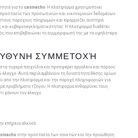
ότητα για το
casinacho
. Η πλατφόρμα χρησιμοποιεί
ν προστασία των προσωπικών και οικονομικών δεδομένων
πιστους παρόχους πληρωμών και εφαρμόζει αυστηρά
 και κυβερνοεγκληματικότητας. Η πλατφόρμα διαθέτει
ονός που επιβεβαιώνει τη συμμόρφωσή της με τα υψηλότερα
ΕΎΘΥΝΗ ΣΥΜΜΕΤΟΧΉ
τα τυχερά παιχνίδια και προσφέρει εργαλεία και πόρους
ον έλεγχο. Αυτά περιλαμβάνουν τη δυνατότητα θέσης ορίων
ύ από την πλατφόρμα και την παροχή πληροφοριών για
με προβλήματα τζόγου. Η πλατφόρμα ενθαρρύνει τους
τι χάνουν τον έλεγχο.
ην επήρεια αλκοόλ.
sinacho
στην προστασία των παικτών και την προώθηση