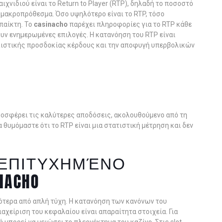
ιχνιδιού είναι το Return to Player (RTP), δηλαδή το ποσοστό
μακροπρόθεσμα. Όσο υψηλότερο είναι το RTP, τόσο
 παίκτη. Το
casinacho
παρέχει πληροφορίες για το RTP κάθε
ουν ενημερωμένες επιλογές. Η κατανόηση του RTP είναι
λιστικής προσδοκίας κέρδους και την αποφυγή υπερβολικών
ροσφέρει τις καλύτερες αποδόσεις, ακολουθούμενο από τη
να θυμόμαστε ότι το RTP είναι μια στατιστική μέτρηση και δεν
Α ΕΠΙΤΥΧΗΜΈΝΟ
NACHO
σότερα από απλή τύχη. Η κατανόηση των κανόνων του
ιαχείριση του κεφαλαίου είναι απαραίτητα στοιχεία. Για