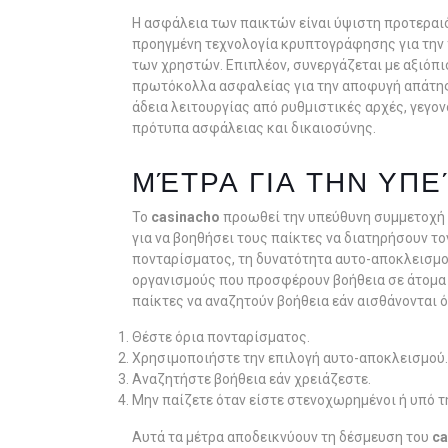
Η ασφάλεια των παικτών είναι ύψιστη προτεραι
προηγμένη τεχνολογία κρυπτογράφησης για τη
των χρηστών. Επιπλέον, συνεργάζεται με αξιό
πρωτόκολλα ασφαλείας για την αποφυγή απάτης
άδεια λειτουργίας από ρυθμιστικές αρχές, γεγ
πρότυπα ασφάλειας και δικαιοσύνης.
ΜΈΤΡΑ ΓΙΑ ΤΗΝ ΥΠ
Το
casinacho
προωθεί την υπεύθυνη συμμετοχή σ
για να βοηθήσει τους παίκτες να διατηρήσουν τ
πονταρίσματος, τη δυνατότητα αυτο-αποκλεισμο
οργανισμούς που προσφέρουν βοήθεια σε άτομα 
παίκτες να αναζητούν βοήθεια εάν αισθάνονται ό
Θέστε όρια πονταρίσματος.
Χρησιμοποιήστε την επιλογή αυτο-αποκλεισμού.
Αναζητήστε βοήθεια εάν χρειάζεστε.
Μην παίζετε όταν είστε στενοχωρημένοι ή υπό τ
Αυτά τα μέτρα αποδεικνύουν τη δέσμευση του
ca