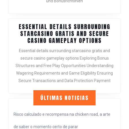
INFORMIERTE
und Bonusrichtlinien
ENTSCHEIDUNGEN
FÜR
SPIELER
ESSENTIAL DETAILS SURROUNDING
WELTWEIT
STARCASINO GRATIS AND SECURE
ESSENTIA
CASINO GAMEPLAY OPTIONS
DETAILS
Essential details surrounding starcasino gratis and
SURROUND
secure casino gameplay options Exploring Bonus
STARCASI
Structures and Free Play Opportunities Understanding
GRATIS
AND
Wagering Requirements and Game Eligibility Ensuring
SECURE
Secure Transactions and Data Protection Payment
CASINO
GAMEPLA
ÚLTIMAS NOTICIAS
OPTIONS
Risco calculado e recompensa na chicken road, a arte
de saber o momento certo de parar