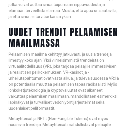
jotka voivat auttaa sinua toipumaan riippuvuudesta ja
elämään terveellistä elämää. Muista, että apua on saatavilla,
ja että sinun ei tarvitse kärsiä yksin.
UUDET TRENDIT PELAAMISEN
MAAILMASSA
Pelaamisen maailma kehittyy jatkuvasti, ja uusia trendejä
ilmestyy koko ajan. Yksi viimeisimmistä trendeistä on
virtuaalitodellisuus (VR), joka tarjoaa pelaajille immersiivisen
ja realistisen pelikokemuksen. VR-kasinot ja -
urheilutapahtumat ovat vasta alkua, ja tulevaisuudessa VR:llä
on potentiaalia muuttaa pelaamisen tapaa radikaalisti. Myös
lohkoketjuteknologia ja kryptovaluutat ovat alkaneet
vaikuttaa pelaamisen maailmaan, mahdollistaen esimerkiksi
läpinäkyvät ja turvalliset vedonlyöntijärjestelmät sekä
uudenlaiset peliformaatit.
Metayhteisöt ja NFT:t (Non-Fungible Tokens) ovat myös
nousevia trendejä. Metayhteisöt mahdollistavat pelaajille