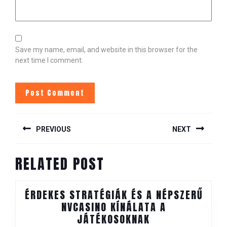
Save my name, email, and website in this browser for the
next time I comment.
POST
PREVIOUS
NEXT
NAVIGATION
Previous
Next
RELATED POST
post:
post:
ÉRDEKES STRATÉGIÁK ÉS A NÉPSZERŰ
NVCASINO KÍNÁLATA A
ÉRDEKES
JÁTÉKOSOKNAK