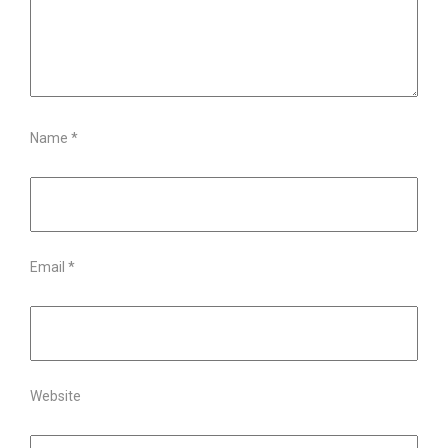
Name
*
Email
*
Website