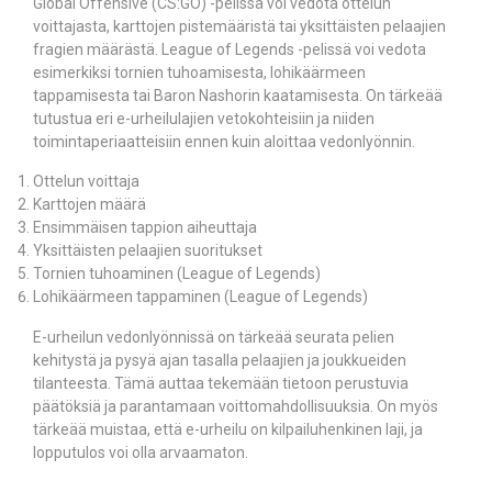
Global Offensive (CS:GO) -pelissä voi vedota ottelun
voittajasta, karttojen pistemääristä tai yksittäisten pelaajien
fragien määrästä. League of Legends -pelissä voi vedota
esimerkiksi tornien tuhoamisesta, lohikäärmeen
tappamisesta tai Baron Nashorin kaatamisesta. On tärkeää
tutustua eri e-urheilulajien vetokohteisiin ja niiden
toimintaperiaatteisiin ennen kuin aloittaa vedonlyönnin.
Ottelun voittaja
Karttojen määrä
Ensimmäisen tappion aiheuttaja
Yksittäisten pelaajien suoritukset
Tornien tuhoaminen (League of Legends)
Lohikäärmeen tappaminen (League of Legends)
E-urheilun vedonlyönnissä on tärkeää seurata pelien
kehitystä ja pysyä ajan tasalla pelaajien ja joukkueiden
tilanteesta. Tämä auttaa tekemään tietoon perustuvia
päätöksiä ja parantamaan voittomahdollisuuksia. On myös
tärkeää muistaa, että e-urheilu on kilpailuhenkinen laji, ja
lopputulos voi olla arvaamaton.