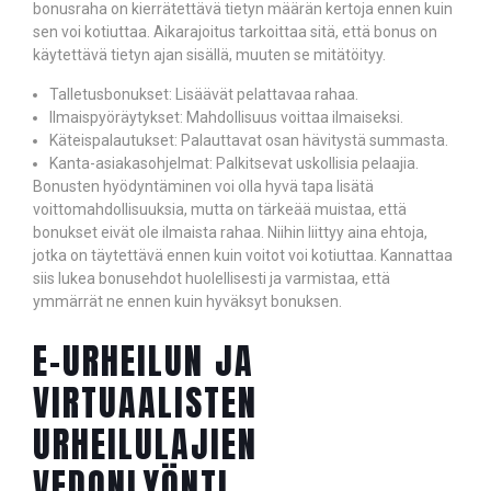
bonusraha on kierrätettävä tietyn määrän kertoja ennen kuin
sen voi kotiuttaa. Aikarajoitus tarkoittaa sitä, että bonus on
käytettävä tietyn ajan sisällä, muuten se mitätöityy.
Talletusbonukset: Lisäävät pelattavaa rahaa.
Ilmaispyöräytykset: Mahdollisuus voittaa ilmaiseksi.
Käteispalautukset: Palauttavat osan hävitystä summasta.
Kanta-asiakasohjelmat: Palkitsevat uskollisia pelaajia.
Bonusten hyödyntäminen voi olla hyvä tapa lisätä
voittomahdollisuuksia, mutta on tärkeää muistaa, että
bonukset eivät ole ilmaista rahaa. Niihin liittyy aina ehtoja,
jotka on täytettävä ennen kuin voitot voi kotiuttaa. Kannattaa
siis lukea bonusehdot huolellisesti ja varmistaa, että
ymmärrät ne ennen kuin hyväksyt bonuksen.
E-URHEILUN JA
VIRTUAALISTEN
URHEILULAJIEN
VEDONLYÖNTI