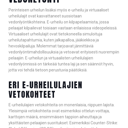
Perinteisen urheilun lisäksi myös e-urheilu ja virtuaaliset
urheilulajit ovat kasvattaneet suosiotaan
vedonlyöntikohteina. E-urheilu on kilpapelaamista, jossa
pelaajat kilpailevat toisiaan vastaan erilaisissa videopeleissä.
Virtuaaliset urheilulajit ovat tietokoneella simuloituja
urheilutapahtumia, kuten jalkapalloa, jääkiekkoa ja
hevoskilpailuja. Molemmat tarjoavat jännittäviä
vedonlyöntimahdollisuuksia ja vetoavat erityisesti nuorempiin
pelaajiin. E-urheilun ja virtuaalisten urheilulajien
vedonlyönnissä on tärkeää tuntea laji ja sen säännöt hyvin,
jotta voi tehdä tietoon perustuvia päätöksiä.
ERI E-URHEILULAJIEN
VETOKOHTEET
E-urheilulajien vetokohteita on monenlaisia, riippuen lajista.
Yleisimpiä vetokohteita ovat esimerkiksi ottelun voittaja,
karttojen määrä, ensimmäisen tappion aiheuttaja ja
yksittäisten pelaajien suoritukset. Esimerkiksi Counter-Strike: