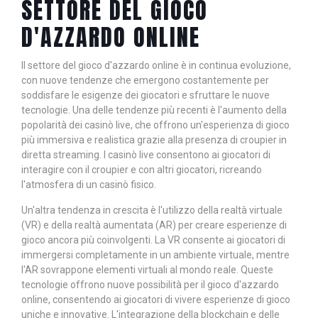
SETTORE DEL GIOCO
D'AZZARDO ONLINE
Il settore del gioco d'azzardo online è in continua evoluzione,
con nuove tendenze che emergono costantemente per
soddisfare le esigenze dei giocatori e sfruttare le nuove
tecnologie. Una delle tendenze più recenti è l'aumento della
popolarità dei casinò live, che offrono un'esperienza di gioco
più immersiva e realistica grazie alla presenza di croupier in
diretta streaming. I casinò live consentono ai giocatori di
interagire con il croupier e con altri giocatori, ricreando
l'atmosfera di un casinò fisico.
Un'altra tendenza in crescita è l'utilizzo della realtà virtuale
(VR) e della realtà aumentata (AR) per creare esperienze di
gioco ancora più coinvolgenti. La VR consente ai giocatori di
immergersi completamente in un ambiente virtuale, mentre
l'AR sovrappone elementi virtuali al mondo reale. Queste
tecnologie offrono nuove possibilità per il gioco d'azzardo
online, consentendo ai giocatori di vivere esperienze di gioco
uniche e innovative. L'integrazione della blockchain e delle