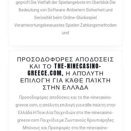
geprüft Die Vielfalt der Spielangebote im Überblick Die
UNTERWEGS
MIT
Bedeutung von Software-Anbietern Sicherheit und
HTTPS://NVCAS
Seriosität beim Online-Glücksspiel
GERMANY.COM.
Verantwortungsbewusstes Spielen Zahlungsmethoden
GENIESSEN –
und
S
ICHER G
EPRÜFT
ΠΡΟΣΟΔΟΦΌΡΕΣ ΑΠΟΔΌΣΕΙΣ
ΚΑΙ ΤΟ THE-NINECASINO-
GREECE.COM, Η ΑΠΌΛΥΤΗ
ΕΠΙΛΟΓΉ ΓΙΑ ΚΆΘΕ ΠΑΊΚΤΗ
ΠΡΟΣΟΔΟΦΌ
ΣΤΗΝ ΕΛΛΆΔΑ
ΑΠΟΔΌΣΕΙΣ
Προσοδοφόρες αποδόσεις και το the-ninecasino-
ΚΑΙ
greece.com, η απόλυτη επιλογή για κάθε παίκτη στην
ΤΟ
Ελλάδα Η Ποικιλία Παιχνιδιών στο the-ninecasino-
THE-
NINECASINO-
greece.com Παιχνίδια με Ζωντανούς Κρουπιέρηδες
GREECE.COM,
Μπόνους και Προσφορές στο the-ninecasino-