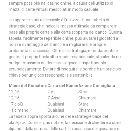
sempre possibile nei casinò online, a causa dell'utilizzo di
mazzi di carte virtuali mescolati in modo casuale.
Un approccio più accessibile è l'utilizzo di una tabella di
strategia base, che indica la mossa ottimale da compiere in
base alle proprie carte e alla carta scoperta del banco. Questa
tabella, facilmente reperibile online, può aiutare i giocatori a
ridurre il vantaggio del banco e a migliorare le proprie
probabilità di successo. Oltre alla strategia, è fondamentale
gestire il proprio bankroll in modo responsabile, stabilendo un
budget massimo da dedicare al gioco e rispettandolo
scrupolosamente. Evitare di inseguire le perdite è un principio
chiave per un gioco responsabile e sostenibile.
Mano del Giocatore
Carta del Banco
Azione Consigliata
12-16
2-6
Stare
12-16
7-Asso
Chiamare
17 o più
Qualsiasi
Stare
11 o meno
Qualsiasi
Chiamare
La tabella sopra riporta alcune delle strategie base del
blackjack. Come si può notare, la decisione di chiedere o stare
dipende dalla somma delle carte in possesso del giocatore e