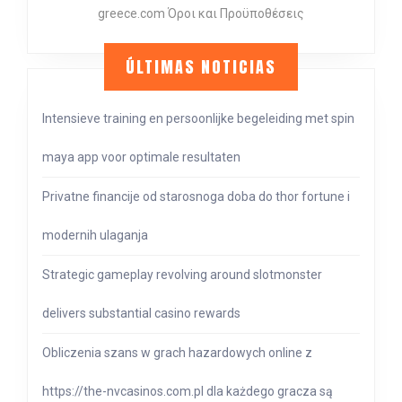
Η
greece.com Όροι και Προϋποθέσεις
ΑΠΌΛΥΤΗ
ΕΠΙΛΟΓΉ
ÚLTIMAS NOTICIAS
ΓΙΑ
ΚΆΘΕ
ΠΑΊΚΤΗ
Intensieve training en persoonlijke begeleiding met spin
ΣΤΗΝ
maya app voor optimale resultaten
ΕΛΛΆΔΑ
Privatne financije od starosnoga doba do thor fortune i
modernih ulaganja
Strategic gameplay revolving around slotmonster
delivers substantial casino rewards
Obliczenia szans w grach hazardowych online z
https://the-nvcasinos.com.pl dla każdego gracza są