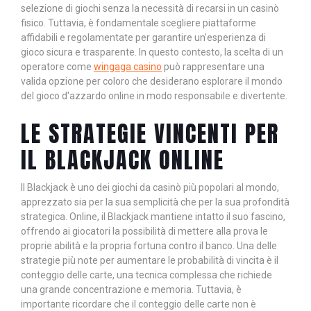
selezione di giochi senza la necessità di recarsi in un casinò
fisico. Tuttavia, è fondamentale scegliere piattaforme
affidabili e regolamentate per garantire un'esperienza di
gioco sicura e trasparente. In questo contesto, la scelta di un
operatore come
wingaga casino
può rappresentare una
valida opzione per coloro che desiderano esplorare il mondo
del gioco d'azzardo online in modo responsabile e divertente.
LE STRATEGIE VINCENTI PER
IL BLACKJACK ONLINE
Il Blackjack è uno dei giochi da casinò più popolari al mondo,
apprezzato sia per la sua semplicità che per la sua profondità
strategica. Online, il Blackjack mantiene intatto il suo fascino,
offrendo ai giocatori la possibilità di mettere alla prova le
proprie abilità e la propria fortuna contro il banco. Una delle
strategie più note per aumentare le probabilità di vincita è il
conteggio delle carte, una tecnica complessa che richiede
una grande concentrazione e memoria. Tuttavia, è
importante ricordare che il conteggio delle carte non è