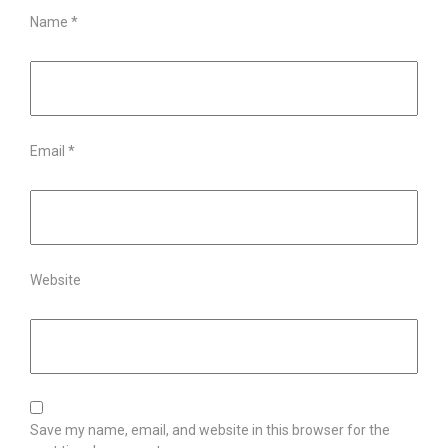
Name
*
Email
*
Website
Save my name, email, and website in this browser for the