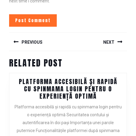
next time I comment.
POST
PREVIOUS
NEXT
NAVIGATION
Previous
Next
RELATED POST
post:
post:
PLATFORMA ACCESIBILĂ ȘI RAPIDĂ
CU SPINMAMA LOGIN PENTRU O
PLATFORMA
EXPERIENȚĂ OPTIMĂ
ACCESIBILĂ
Platforma accesibilă și rapidă cu spinmama login pentru
ȘI
o experiență optimă Securitatea contului și
RAPIDĂ
autentificarea în doi pași Importanța unei parole
CU
SPINMAMA
puternice Funcționalitățile platformei după spinmama