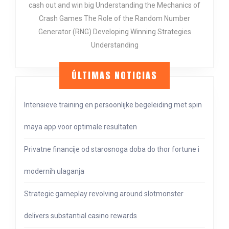
cash out and win big Understanding the Mechanics of
CRASHCASI
Crash Games The Role of the Random Number
LEARN
WHEN
Generator (RNG) Developing Winning Strategies
TO
Understanding
CASH
OUT
ÚLTIMAS NOTICIAS
AND
WIN
BIG
Intensieve training en persoonlijke begeleiding met spin
maya app voor optimale resultaten
Privatne financije od starosnoga doba do thor fortune i
modernih ulaganja
Strategic gameplay revolving around slotmonster
delivers substantial casino rewards