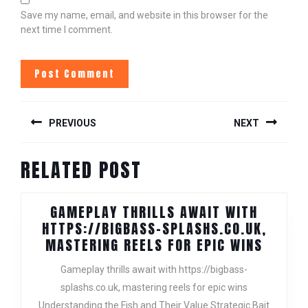
Save my name, email, and website in this browser for the
next time I comment.
POST
PREVIOUS
NEXT
NAVIGATION
Previous
Next
RELATED POST
post:
post:
GAMEPLAY THRILLS AWAIT WITH
HTTPS://BIGBASS-SPLASHS.CO.UK,
GAMEP
MASTERING REELS FOR EPIC WINS
THRILL
Gameplay thrills await with https://bigbass-
AWAIT
splashs.co.uk, mastering reels for epic wins
WITH
Understanding the Fish and Their Value Strategic Bait