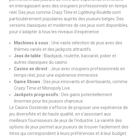
en interagissant avec des croupiers professionnels en temps
réel. Des jeux comme
Crazy Time
et
Lightning Roulette
sont
particulièrement populaires auprès des joueurs belges. Des
versions classiques et modernes de ces jeux sont disponibles,
pour s'adapter à tous les niveaux d'expérience.
Machines à sous :
Une vaste sélection de jeux avec des
thèmes variés et des jackpots attractifs.
Jeux de table :
Blackjack, roulette, baccarat, poker et
autres classiques du casino.
Casino en direct :
Jeux avec croupiers professionnels en
temps réel, pour une expérience immersive.
Game Shows :
Des jeux innovants et divertissants, comme
Crazy Time et Monopoly Live.
Jackpots progressifs :
Des gains potentiellement
énormes pour les joueurs chanceux.
Le Casino Oostende s'efforce de proposer une expérience de
jeu diversifiée et de haute qualité, en s'associant aux
meilleurs fournisseurs de jeux de l'industrie. La variété des
options de jeux permet aux joueurs de trouver facilement des
titres qui correspondent à leurs préférences et à leur budget.