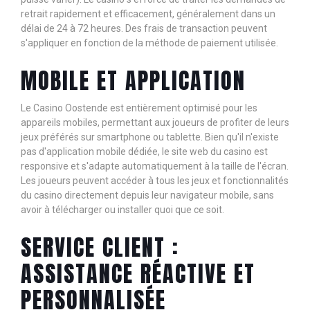
retrait rapidement et efficacement, généralement dans un
délai de 24 à 72 heures. Des frais de transaction peuvent
s'appliquer en fonction de la méthode de paiement utilisée.
MOBILE ET APPLICATION
Le Casino Oostende est entièrement optimisé pour les
appareils mobiles, permettant aux joueurs de profiter de leurs
jeux préférés sur smartphone ou tablette. Bien qu'il n'existe
pas d'application mobile dédiée, le site web du casino est
responsive et s'adapte automatiquement à la taille de l'écran.
Les joueurs peuvent accéder à tous les jeux et fonctionnalités
du casino directement depuis leur navigateur mobile, sans
avoir à télécharger ou installer quoi que ce soit.
SERVICE CLIENT :
ASSISTANCE RÉACTIVE ET
PERSONNALISÉE