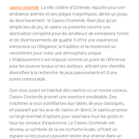
casino ostende
. La ville côtière d'Ostende, réputée pour son
ambiance animée et ses plages magnifiques, abrite un joyau
du divertissement : le Casino Oostende. Bien plus qu'un
simple lieu de jeu, le casino se présente comme une
destination complète pour les amateurs de sensations fortes
et de divertissements de qualité. Il offre une expérience
immersive où l'élégance, la tradition et la modernité se
rencontrent pour créer une atmosphère unique.
L'établissement s'est imposé comme un point de référence
pour les joueurs locaux et les visiteurs, attirant une clientèle
diversifiée à la recherche de jeux passionnants et d'une
soirée mémorable.
Que vous soyez un habitué des casinos ou un novice curieux,
Casino Oostende promet une aventure inoubliable. Des
machines à sous scintillantes aux tables de jeux classiques,
en passant par les jeux de casino en direct, le casino propose
un large éventail d'options pour satisfaire tous les goûts et
tous les niveaux d'expérience. Le Casino Oostende est
devenu un symbole de la vie nocturne locale, offrant un
espace où les joueurs peuvent tenter leur chance dans un