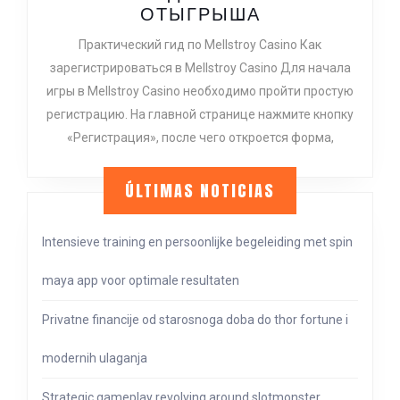
MELLSTROY
ОТЫГРЫША
CASINO:
Практический гид по Mellstroy Casino Как
ПОДРОБНЫЙ
зарегистрироваться в Mellstroy Casino Для начала
БОНУС‑ГИД
игры в Mellstroy Casino необходимо пройти простую
С
УСЛОВИЯМИ
регистрацию. На главной странице нажмите кнопку
ОТЫГРЫША
«Регистрация», после чего откроется форма,
ÚLTIMAS NOTICIAS
Intensieve training en persoonlijke begeleiding met spin
maya app voor optimale resultaten
Privatne financije od starosnoga doba do thor fortune i
modernih ulaganja
Strategic gameplay revolving around slotmonster