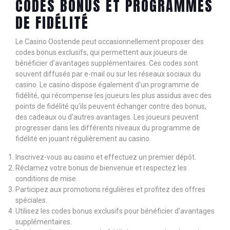
CODES BONUS ET PROGRAMMES
DE FIDÉLITÉ
Le Casino Oostende peut occasionnellement proposer des
codes bonus exclusifs, qui permettent aux joueurs de
bénéficier d'avantages supplémentaires. Ces codes sont
souvent diffusés par e-mail ou sur les réseaux sociaux du
casino. Le casino dispose également d'un programme de
fidélité, qui récompense les joueurs les plus assidus avec des
points de fidélité qu'ils peuvent échanger contre des bonus,
des cadeaux ou d'autres avantages. Les joueurs peuvent
progresser dans les différents niveaux du programme de
fidélité en jouant régulièrement au casino.
Inscrivez-vous au casino et effectuez un premier dépôt.
Réclamez votre bonus de bienvenue et respectez les
conditions de mise.
Participez aux promotions régulières et profitez des offres
spéciales.
Utilisez les codes bonus exclusifs pour bénéficier d'avantages
supplémentaires.