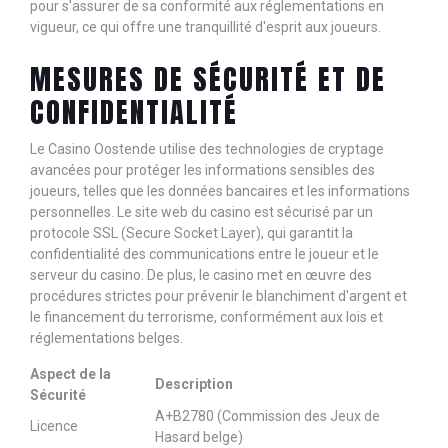
pour s'assurer de sa conformité aux réglementations en
vigueur, ce qui offre une tranquillité d'esprit aux joueurs.
MESURES DE SÉCURITÉ ET DE
CONFIDENTIALITÉ
Le Casino Oostende utilise des technologies de cryptage
avancées pour protéger les informations sensibles des
joueurs, telles que les données bancaires et les informations
personnelles. Le site web du casino est sécurisé par un
protocole SSL (Secure Socket Layer), qui garantit la
confidentialité des communications entre le joueur et le
serveur du casino. De plus, le casino met en œuvre des
procédures strictes pour prévenir le blanchiment d'argent et
le financement du terrorisme, conformément aux lois et
réglementations belges.
Aspect de la
Description
Sécurité
A+B2780 (Commission des Jeux de
Licence
Hasard belge)