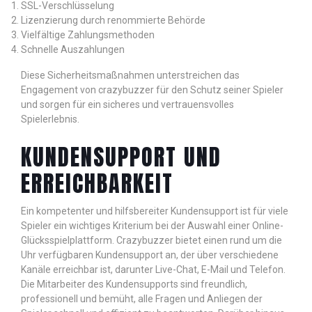
SSL-Verschlüsselung
Lizenzierung durch renommierte Behörde
Vielfältige Zahlungsmethoden
Schnelle Auszahlungen
Diese Sicherheitsmaßnahmen unterstreichen das
Engagement von crazybuzzer für den Schutz seiner Spieler
und sorgen für ein sicheres und vertrauensvolles
Spielerlebnis.
KUNDENSUPPORT UND
ERREICHBARKEIT
Ein kompetenter und hilfsbereiter Kundensupport ist für viele
Spieler ein wichtiges Kriterium bei der Auswahl einer Online-
Glücksspielplattform. Crazybuzzer bietet einen rund um die
Uhr verfügbaren Kundensupport an, der über verschiedene
Kanäle erreichbar ist, darunter Live-Chat, E-Mail und Telefon.
Die Mitarbeiter des Kundensupports sind freundlich,
professionell und bemüht, alle Fragen und Anliegen der