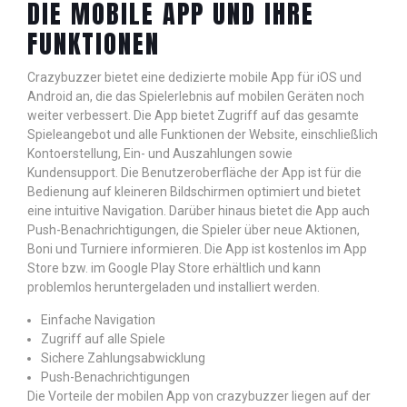
DIE MOBILE APP UND IHRE
FUNKTIONEN
Crazybuzzer bietet eine dedizierte mobile App für iOS und
Android an, die das Spielerlebnis auf mobilen Geräten noch
weiter verbessert. Die App bietet Zugriff auf das gesamte
Spieleangebot und alle Funktionen der Website, einschließlich
Kontoerstellung, Ein- und Auszahlungen sowie
Kundensupport. Die Benutzeroberfläche der App ist für die
Bedienung auf kleineren Bildschirmen optimiert und bietet
eine intuitive Navigation. Darüber hinaus bietet die App auch
Push-Benachrichtigungen, die Spieler über neue Aktionen,
Boni und Turniere informieren. Die App ist kostenlos im App
Store bzw. im Google Play Store erhältlich und kann
problemlos heruntergeladen und installiert werden.
Einfache Navigation
Zugriff auf alle Spiele
Sichere Zahlungsabwicklung
Push-Benachrichtigungen
Die Vorteile der mobilen App von crazybuzzer liegen auf der