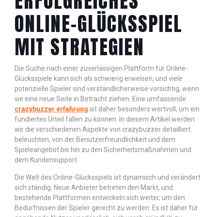
ERFOLGREICHES
ONLINE-GLÜCKSSPIEL
MIT STRATEGIEN
Die Suche nach einer zuverlässigen Plattform für Online-
Glücksspiele kann sich als schwierig erweisen, und viele
potenzielle Spieler sind verständlicherweise vorsichtig, wenn
sie eine neue Seite in Betracht ziehen. Eine umfassende
crazybuzzer erfahrung
ist daher besonders wertvoll, um ein
fundiertes Urteil fällen zu können. In diesem Artikel werden
wir die verschiedenen Aspekte von crazybuzzer detailliert
beleuchten, von der Benutzerfreundlichkeit und dem
Spieleangebot bis hin zu den Sicherheitsmaßnahmen und
dem Kundensupport.
Die Welt des Online-Glücksspiels ist dynamisch und verändert
sich ständig. Neue Anbieter betreten den Markt, und
bestehende Plattformen entwickeln sich weiter, um den
Bedürfnissen der Spieler gerecht zu werden. Es ist daher für